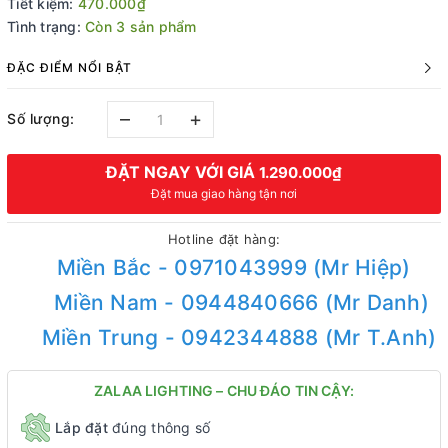
Tiết kiệm:
470.000₫
Tình trạng:
Còn 3 sản phẩm
ĐẶC ĐIỂM NỔI BẬT
–
+
Số lượng:
ĐẶT NGAY VỚI GIÁ
1.290.000₫
Đặt mua giao hàng tận nơi
Hotline đặt hàng:
Miền Bắc - 0971043999 (Mr Hiệp)
Miền Nam - 0944840666 (Mr Danh)
Miền Trung - 0942344888 (Mr T.Anh)
ZALAA LIGHTING – CHU ĐÁO TIN CẬY:
Lắp đặt
đúng thông số