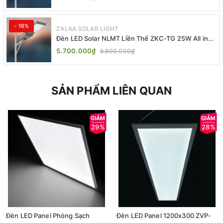
- 16%
ZALAA SOLAR LIGHT
Đèn LED Solar NLMT Liền Thể ZKC-TG 25W All in
One | ZALAA Street Light
5.700.000₫
6.800.000₫
SẢN PHẨM LIÊN QUAN
29%
28%
Đèn LED Panel Phòng Sạch
Đèn LED Panel 1200x300 ZVP-