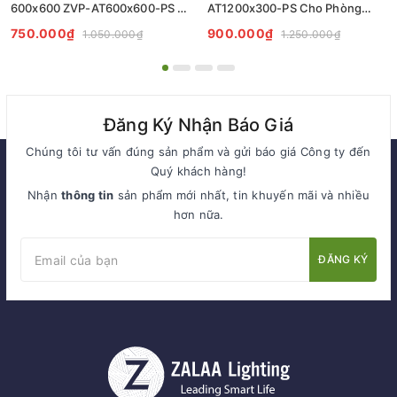
600x600 ZVP-AT600x600-PS -
AT1200x300-PS Cho Phòng
Tiêu Chuẩn Chiếu Sáng
Sạch - Giải Pháp Chiếu Sáng
750.000₫
900.000₫
1.050.000₫
1.250.000₫
Cleanroom
Chuyên Nghiệp
Đăng Ký Nhận Báo Giá
Chúng tôi tư vấn đúng sản phẩm và gửi báo giá Công ty đến
Quý khách hàng!
Nhận
thông tin
sản phẩm mới nhất, tin khuyến mãi và nhiều
hơn nữa.
ĐĂNG KÝ