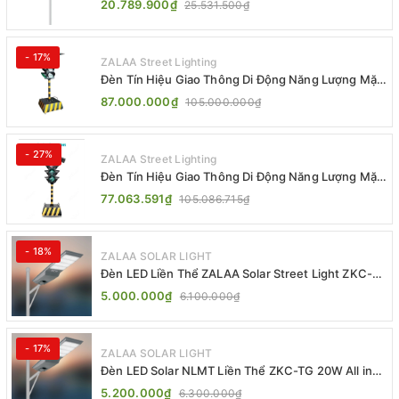
20.789.900₫
25.531.500₫
- 17%
ZALAA Street Lighting
Đèn Tín Hiệu Giao Thông Di Động Năng Lượng Mặt
Trời ZALAA ZL-300A-D
87.000.000₫
105.000.000₫
- 27%
ZALAA Street Lighting
Đèn Tín Hiệu Giao Thông Di Động Năng Lượng Mặt
Trời ZALAA ZL-409300C
77.063.591₫
105.086.715₫
- 18%
ZALAA SOLAR LIGHT
Đèn LED Liền Thể ZALAA Solar Street Light ZKC-
TG 20W 25W 30W All In One
5.000.000₫
6.100.000₫
- 17%
ZALAA SOLAR LIGHT
Đèn LED Solar NLMT Liền Thể ZKC-TG 20W All in
One | ZALAA Street Light
5.200.000₫
6.300.000₫