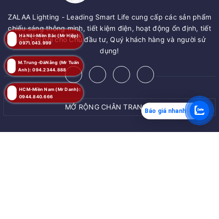
ZALAA Lighting - Leading Smart Life cung cấp các sản phẩm
chiếu sáng thông minh, tiết kiệm điện, hoạt động ổn định, tiết
Hà Nội-Miền Bắc (Mr Hiệp):
kiệm chi phí cho Chủ đầu tư, Quý khách hàng và người sử
0971.043.999
dụng!
M.Trung-ĐàNẵng (Mr Tuấn
Anh): 094.2344.888
HCM-Miền Nam (Mr Danh):
0944.840.666
MỞ RỘNG CHÂN TRANG
Báo giá nhanh
MUA NGAY
© Bản quyền thuộc về
ZALAA JSC
Giao hàng tận nơi
Cung cấp bởi
ZALAA