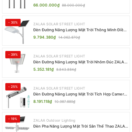
ZSR-YYDS-360 | ZALAA Jsc
66.000.000₫
88.000.000₫
- 30%
ZALAA SOLAR STREET LIGHT
Đèn Đường Năng Lượng Mặt Trời Thông Minh Điều
Khiển MPPT ZL-GMX01 ZALAA
9.794.380₫
14.062.870₫
- 39%
ZALAA SOLAR STREET LIGHT
Đèn Đường Năng Lượng Mặt Trời Nhôm Đúc ZALAA
ZL-BWH Cao Cấp IP65
5.352.181₫
8.843.884₫
- 25%
ZALAA SOLAR STREET LIGHT
Đèn Đường Năng Lượng Mặt Trời Tích Hợp Camera
ZALAA ZL-BJ04-CCTV (80W, IP65)
8.191.118₫
10.987.889₫
- 19%
ZALAA Outdoor Lighting
Đèn Pha Năng Lượng Mặt Trời Sân Thể Thao ZALAA
Jsc Chống Nước IP65 Cao Cấp