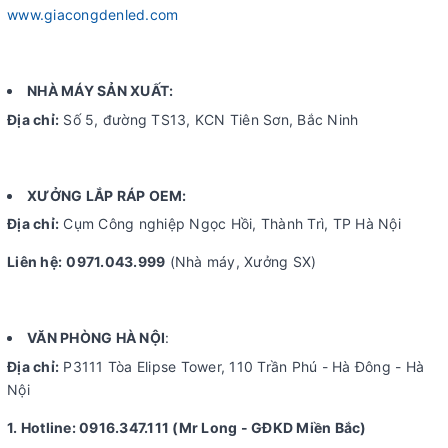
www.giacongdenled.com
NHÀ MÁY SẢN XUẤT:
Địa chỉ:
Số 5, đường TS13, KCN Tiên Sơn, Bắc Ninh
XƯỞNG LẮP RÁP OEM:
Địa chỉ:
Cụm Công nghiệp Ngọc Hồi, Thành Trì, TP Hà Nội
Liên hệ:
0971.043.999
(Nhà máy, Xưởng SX)
VĂN PHÒNG HÀ NỘI
:
Địa chỉ:
P3111 Tòa Elipse Tower, 110 Trần Phú - Hà Đông - Hà
Nội
1. Hotline: 0916.347.111 (Mr Long - GĐKD Miền Bắc)