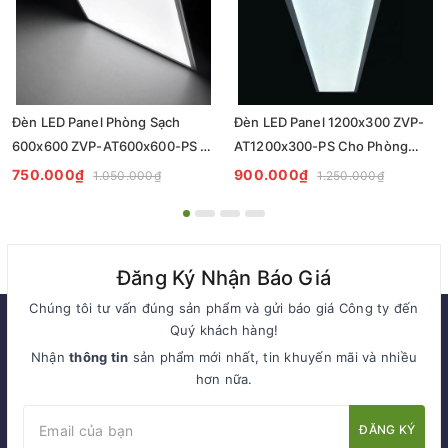
Đèn LED Panel Phòng Sạch
Đèn LED Panel 1200x300 ZVP-
600x600 ZVP-AT600x600-PS -
AT1200x300-PS Cho Phòng
Tiêu Chuẩn Chiếu Sáng
Sạch - Giải Pháp Chiếu Sáng
750.000₫
900.000₫
1.050.000₫
1.250.000₫
Cleanroom
Chuyên Nghiệp
Đăng Ký Nhận Báo Giá
Chúng tôi tư vấn đúng sản phẩm và gửi báo giá Công ty đến
Quý khách hàng!
Nhận
thông tin
sản phẩm mới nhất, tin khuyến mãi và nhiều
hơn nữa.
ĐĂNG KÝ