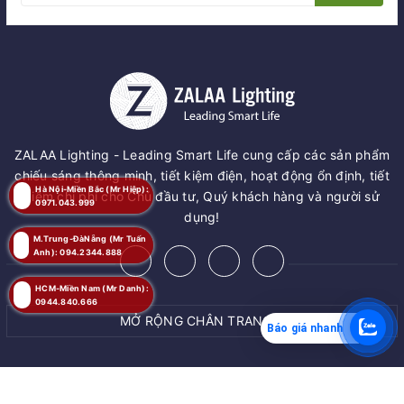
ZALAA Lighting - Leading Smart Life cung cấp các sản phẩm
chiếu sáng thông minh, tiết kiệm điện, hoạt động ổn định, tiết
Hà Nội-Miền Bắc (Mr Hiệp):
kiệm chi phí cho Chủ đầu tư, Quý khách hàng và người sử
0971.043.999
dụng!
M.Trung-ĐàNẵng (Mr Tuấn
Anh): 094.2344.888
HCM-Miền Nam (Mr Danh):
0944.840.666
MỞ RỘNG CHÂN TRANG
Báo giá nhanh
MUA NGAY
© Bản quyền thuộc về
ZALAA JSC
Giao hàng tận nơi