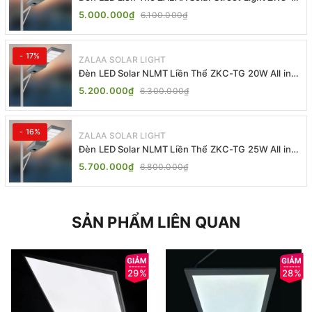
TG 20W 25W 30W All In One
5.000.000₫
6.100.000₫
- 17%
ZALAA SOLAR LIGHT
Đèn LED Solar NLMT Liền Thể ZKC-TG 20W All in
One | ZALAA Street Light
5.200.000₫
6.300.000₫
- 16%
ZALAA SOLAR LIGHT
Đèn LED Solar NLMT Liền Thể ZKC-TG 25W All in
One | ZALAA Street Light
5.700.000₫
6.800.000₫
SẢN PHẨM LIÊN QUAN
29%
28%