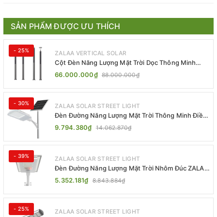
SẢN PHẨM ĐƯỢC ƯU THÍCH
- 25%
ZALAA VERTICAL SOLAR
Cột Đèn Năng Lượng Mặt Trời Dọc Thông Minh
ZSR-YYDS-360 | ZALAA Jsc
66.000.000₫
88.000.000₫
- 30%
ZALAA SOLAR STREET LIGHT
Đèn Đường Năng Lượng Mặt Trời Thông Minh Điều
Khiển MPPT ZL-GMX01 ZALAA
9.794.380₫
14.062.870₫
- 39%
ZALAA SOLAR STREET LIGHT
Đèn Đường Năng Lượng Mặt Trời Nhôm Đúc ZALAA
ZL-BWH Cao Cấp IP65
5.352.181₫
8.843.884₫
- 25%
ZALAA SOLAR STREET LIGHT