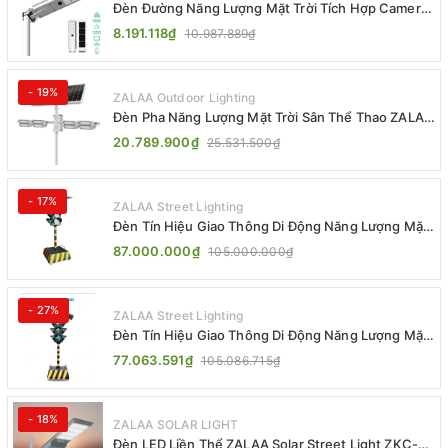
Đèn Đường Năng Lượng Mặt Trời Tích Hợp Camera
ZALAA ZL-BJ04-CCTV (80W, IP65)
8.191.118₫
10.987.889₫
- 19%
ZALAA Outdoor Lighting
Đèn Pha Năng Lượng Mặt Trời Sân Thể Thao ZALAA
Jsc Chống Nước IP65 Cao Cấp
20.789.900₫
25.531.500₫
- 17%
ZALAA Street Lighting
Đèn Tín Hiệu Giao Thông Di Động Năng Lượng Mặt
Trời ZALAA ZL-300A-D
87.000.000₫
105.000.000₫
- 27%
ZALAA Street Lighting
Đèn Tín Hiệu Giao Thông Di Động Năng Lượng Mặt
Trời ZALAA ZL-409300C
77.063.591₫
105.086.715₫
- 18%
ZALAA SOLAR LIGHT
Đèn LED Liền Thể ZALAA Solar Street Light ZKC-