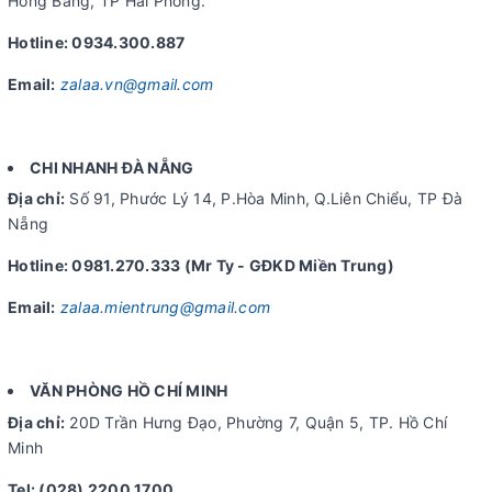
Hồng Bàng, TP Hải Phòng.
Hotline: 0934.300.887
Email:
zalaa.vn@gmail.com
CHI NHANH ĐÀ NẴNG
Địa chỉ:
Số 91, Phước Lý 14, P.Hòa Minh, Q.Liên Chiểu, TP Đà
Nẵng
Hotline: 0981.270.333 (Mr Ty - GĐKD Miền Trung)
Email:
zalaa.mientrung@gmail.com
VĂN PHÒNG HỒ CHÍ MINH
Địa chỉ:
20D Trần Hưng Đạo, Phường 7, Quận 5, TP. Hồ Chí
Minh
Tel: (028) 2200 1700