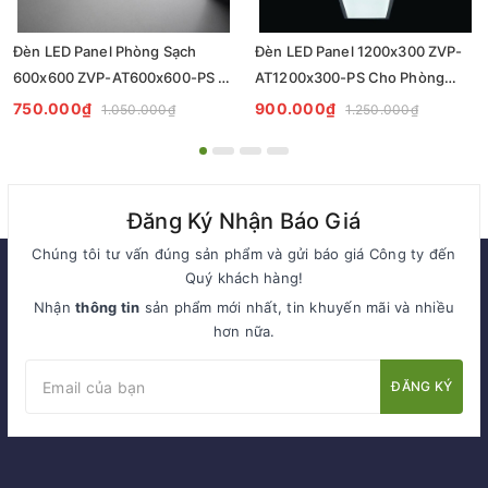
Đèn LED Panel Phòng Sạch
Đèn LED Panel 1200x300 ZVP-
600x600 ZVP-AT600x600-PS -
AT1200x300-PS Cho Phòng
Tiêu Chuẩn Chiếu Sáng
Sạch - Giải Pháp Chiếu Sáng
750.000₫
900.000₫
1.050.000₫
1.250.000₫
Cleanroom
Chuyên Nghiệp
Đăng Ký Nhận Báo Giá
Chúng tôi tư vấn đúng sản phẩm và gửi báo giá Công ty đến
Quý khách hàng!
Nhận
thông tin
sản phẩm mới nhất, tin khuyến mãi và nhiều
hơn nữa.
ĐĂNG KÝ