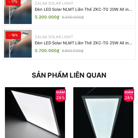
- 17%
ZALAA SOLAR LIGHT
Đèn LED Solar NLMT Liền Thể ZKC-TG 20W All in
One | ZALAA Street Light
5.200.000₫
6.300.000₫
- 16%
ZALAA SOLAR LIGHT
Đèn LED Solar NLMT Liền Thể ZKC-TG 25W All in
One | ZALAA Street Light
5.700.000₫
6.800.000₫
SẢN PHẨM LIÊN QUAN
29%
28%