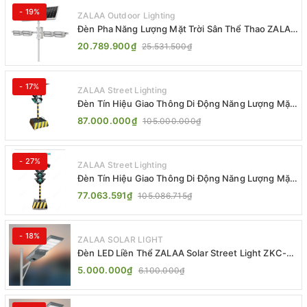
- 19%
ZALAA Outdoor Lighting
Đèn Pha Năng Lượng Mặt Trời Sân Thể Thao ZALAA
Jsc Chống Nước IP65 Cao Cấp
20.789.900₫
25.531.500₫
- 17%
ZALAA Street Lighting
Đèn Tín Hiệu Giao Thông Di Động Năng Lượng Mặt
Trời ZALAA ZL-300A-D
87.000.000₫
105.000.000₫
- 27%
ZALAA Street Lighting
Đèn Tín Hiệu Giao Thông Di Động Năng Lượng Mặt
Trời ZALAA ZL-409300C
77.063.591₫
105.086.715₫
- 18%
ZALAA SOLAR LIGHT
Đèn LED Liền Thể ZALAA Solar Street Light ZKC-
TG 20W 25W 30W All In One
5.000.000₫
6.100.000₫