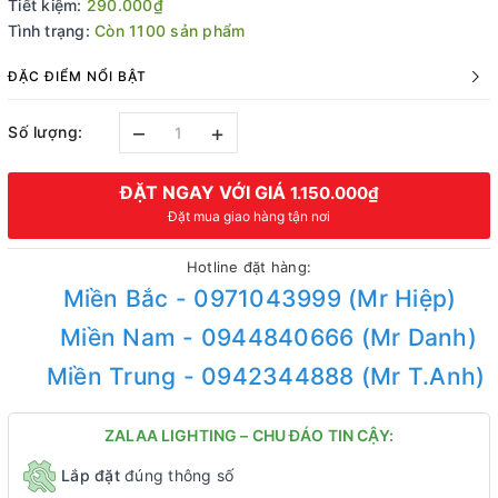
Tiết kiệm:
290.000₫
Tình trạng:
Còn 1100 sản phẩm
ĐẶC ĐIỂM NỔI BẬT
–
+
Số lượng:
ĐẶT NGAY VỚI GIÁ
1.150.000₫
Đặt mua giao hàng tận nơi
Hotline đặt hàng:
Miền Bắc - 0971043999 (Mr Hiệp)
Miền Nam - 0944840666 (Mr Danh)
Miền Trung - 0942344888 (Mr T.Anh)
ZALAA LIGHTING – CHU ĐÁO TIN CẬY:
Lắp đặt
đúng thông số