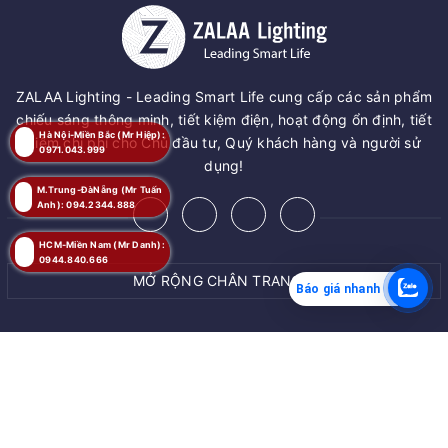
ZALAA Lighting - Leading Smart Life cung cấp các sản phẩm
chiếu sáng thông minh, tiết kiệm điện, hoạt động ổn định, tiết
Hà Nội-Miền Bắc (Mr Hiệp):
kiệm chi phí cho Chủ đầu tư, Quý khách hàng và người sử
0971.043.999
dụng!
M.Trung-ĐàNẵng (Mr Tuấn
Anh): 094.2344.888
HCM-Miền Nam (Mr Danh):
0944.840.666
MỞ RỘNG CHÂN TRANG
Báo giá nhanh
MUA NGAY
© Bản quyền thuộc về
ZALAA JSC
Giao hàng tận nơi
Cung cấp bởi
ZALAA