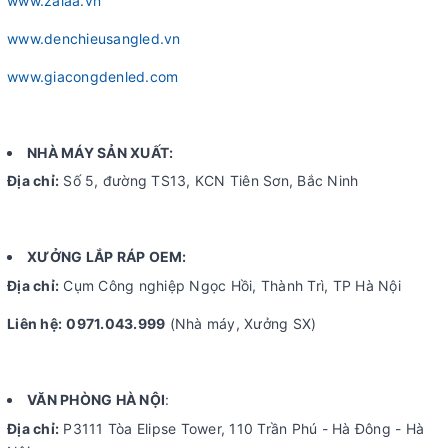
www.zalaa.vn
www.denchieusangled.vn
www.giacongdenled.com
NHÀ MÁY SẢN XUẤT:
Địa chỉ:
Số 5, đường TS13, KCN Tiên Sơn, Bắc Ninh
XƯỞNG LẮP RÁP OEM:
Địa chỉ:
Cụm Công nghiệp Ngọc Hồi, Thành Trì, TP Hà Nội
Liên hệ:
0971.043.999
(Nhà máy, Xưởng SX)
VĂN PHÒNG HÀ NỘI
:
Địa chỉ:
P3111 Tòa Elipse Tower, 110 Trần Phú - Hà Đông - Hà