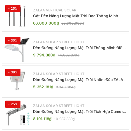
- 25%
ZALAA VERTICAL SOLAR
Cột Đèn Năng Lượng Mặt Trời Dọc Thông Minh
ZSR-YYDS-360 | ZALAA Jsc
66.000.000₫
88.000.000₫
- 30%
ZALAA SOLAR STREET LIGHT
Đèn Đường Năng Lượng Mặt Trời Thông Minh Điều
Khiển MPPT ZL-GMX01 ZALAA
9.794.380₫
14.062.870₫
- 39%
ZALAA SOLAR STREET LIGHT
Đèn Đường Năng Lượng Mặt Trời Nhôm Đúc ZALAA
ZL-BWH Cao Cấp IP65
5.352.181₫
8.843.884₫
- 25%
ZALAA SOLAR STREET LIGHT
Đèn Đường Năng Lượng Mặt Trời Tích Hợp Camera
ZALAA ZL-BJ04-CCTV (80W, IP65)
8.191.118₫
10.987.889₫