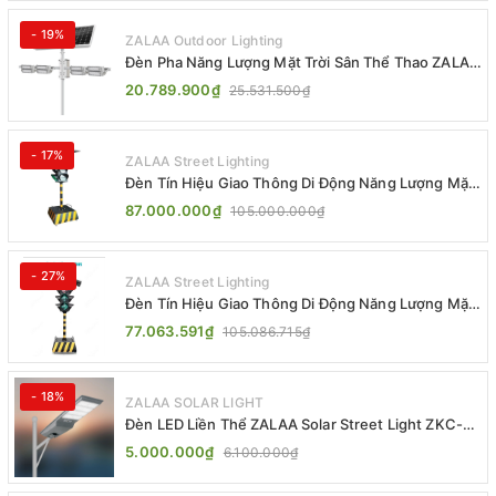
- 19%
ZALAA Outdoor Lighting
Đèn Pha Năng Lượng Mặt Trời Sân Thể Thao ZALAA
Jsc Chống Nước IP65 Cao Cấp
20.789.900₫
25.531.500₫
- 17%
ZALAA Street Lighting
Đèn Tín Hiệu Giao Thông Di Động Năng Lượng Mặt
Trời ZALAA ZL-300A-D
87.000.000₫
105.000.000₫
- 27%
ZALAA Street Lighting
Đèn Tín Hiệu Giao Thông Di Động Năng Lượng Mặt
Trời ZALAA ZL-409300C
77.063.591₫
105.086.715₫
- 18%
ZALAA SOLAR LIGHT
Đèn LED Liền Thể ZALAA Solar Street Light ZKC-
TG 20W 25W 30W All In One
5.000.000₫
6.100.000₫