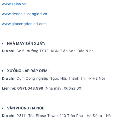
www.zalaa.vn
www.denchieusangled.vn
www.giacongdenled.com
NHÀ MÁY SẢN XUẤT:
Địa chỉ:
Số 5, đường TS13, KCN Tiên Sơn, Bắc Ninh
XƯỞNG LẮP RÁP OEM:
Địa chỉ:
Cụm Công nghiệp Ngọc Hồi, Thành Trì, TP Hà Nội
Liên hệ:
0971.043.999
(Nhà máy, Xưởng SX)
VĂN PHÒNG HÀ NỘI
:
Địa chỉ:
P3111 Tòa Elipse Tower, 110 Trần Phú - Hà Đông - Hà