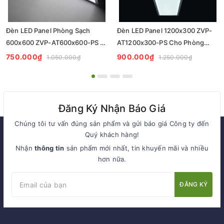
Đèn LED Panel Phòng Sạch
Đèn LED Panel 1200x300 ZVP-
600x600 ZVP-AT600x600-PS -
AT1200x300-PS Cho Phòng
Tiêu Chuẩn Chiếu Sáng
Sạch - Giải Pháp Chiếu Sáng
750.000₫
900.000₫
1.050.000₫
1.250.000₫
Cleanroom
Chuyên Nghiệp
Đăng Ký Nhận Báo Giá
Chúng tôi tư vấn đúng sản phẩm và gửi báo giá Công ty đến
Quý khách hàng!
Nhận
thông tin
sản phẩm mới nhất, tin khuyến mãi và nhiều
hơn nữa.
ĐĂNG KÝ