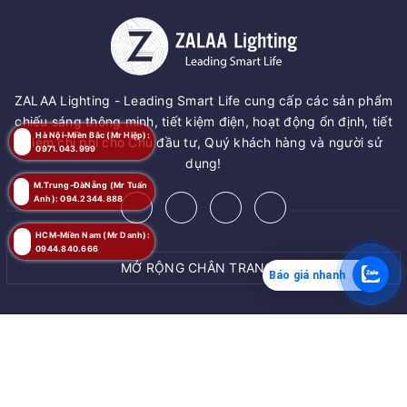
ZALAA Lighting - Leading Smart Life cung cấp các sản phẩm
chiếu sáng thông minh, tiết kiệm điện, hoạt động ổn định, tiết
Hà Nội-Miền Bắc (Mr Hiệp):
kiệm chi phí cho Chủ đầu tư, Quý khách hàng và người sử
0971.043.999
dụng!
M.Trung-ĐàNẵng (Mr Tuấn
Anh): 094.2344.888
HCM-Miền Nam (Mr Danh):
0944.840.666
MỞ RỘNG CHÂN TRANG
Báo giá nhanh
MUA NGAY
© Bản quyền thuộc về
ZALAA JSC
Giao hàng tận nơi
Cung cấp bởi
ZALAA