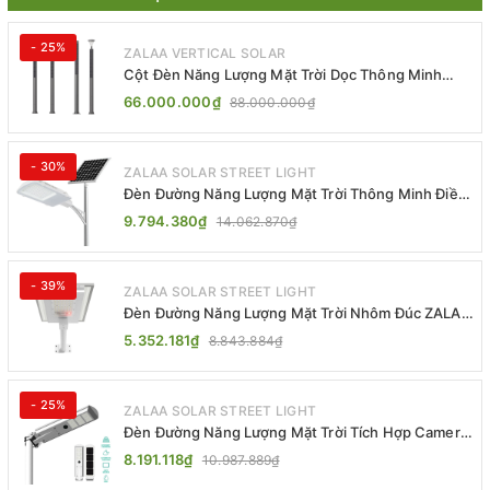
- 25%
ZALAA VERTICAL SOLAR
Cột Đèn Năng Lượng Mặt Trời Dọc Thông Minh
ZSR-YYDS-360 | ZALAA Jsc
66.000.000₫
88.000.000₫
- 30%
ZALAA SOLAR STREET LIGHT
Đèn Đường Năng Lượng Mặt Trời Thông Minh Điều
Khiển MPPT ZL-GMX01 ZALAA
9.794.380₫
14.062.870₫
- 39%
ZALAA SOLAR STREET LIGHT
Đèn Đường Năng Lượng Mặt Trời Nhôm Đúc ZALAA
ZL-BWH Cao Cấp IP65
5.352.181₫
8.843.884₫
- 25%
ZALAA SOLAR STREET LIGHT
Đèn Đường Năng Lượng Mặt Trời Tích Hợp Camera
ZALAA ZL-BJ04-CCTV (80W, IP65)
8.191.118₫
10.987.889₫