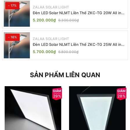
- 17%
ZALAA SOLAR LIGHT
Đèn LED Solar NLMT Liền Thể ZKC-TG 20W All in
One | ZALAA Street Light
5.200.000₫
6.300.000₫
- 16%
ZALAA SOLAR LIGHT
Đèn LED Solar NLMT Liền Thể ZKC-TG 25W All in
One | ZALAA Street Light
5.700.000₫
6.800.000₫
SẢN PHẨM LIÊN QUAN
29%
28%