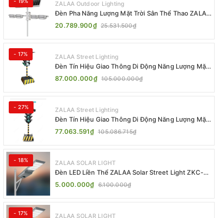
- 19%
ZALAA Outdoor Lighting
Đèn Pha Năng Lượng Mặt Trời Sân Thể Thao ZALAA
Jsc Chống Nước IP65 Cao Cấp
20.789.900₫
25.531.500₫
- 17%
ZALAA Street Lighting
Đèn Tín Hiệu Giao Thông Di Động Năng Lượng Mặt
Trời ZALAA ZL-300A-D
87.000.000₫
105.000.000₫
- 27%
ZALAA Street Lighting
Đèn Tín Hiệu Giao Thông Di Động Năng Lượng Mặt
Trời ZALAA ZL-409300C
77.063.591₫
105.086.715₫
- 18%
ZALAA SOLAR LIGHT
Đèn LED Liền Thể ZALAA Solar Street Light ZKC-
TG 20W 25W 30W All In One
5.000.000₫
6.100.000₫
- 17%
ZALAA SOLAR LIGHT