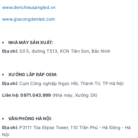
www.denchieusangled.vn
www.giacongdenled.com
NHÀ MÁY SẢN XUẤT:
Địa chỉ:
Số 5, đường TS13, KCN Tiên Sơn, Bắc Ninh
XƯỞNG LẮP RÁP OEM:
Địa chỉ:
Cụm Công nghiệp Ngọc Hồi, Thành Trì, TP Hà Nội
Liên hệ:
0971.043.999
(Nhà máy, Xưởng SX)
VĂN PHÒNG HÀ NỘI
:
Địa chỉ:
P3111 Tòa Elipse Tower, 110 Trần Phú - Hà Đông - Hà
Nội