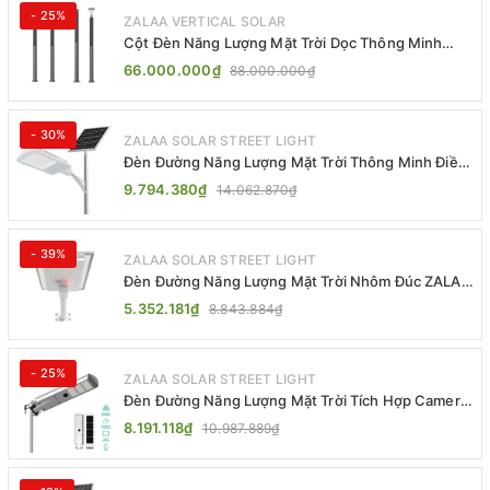
- 25%
ZALAA VERTICAL SOLAR
Cột Đèn Năng Lượng Mặt Trời Dọc Thông Minh
ZSR-YYDS-360 | ZALAA Jsc
66.000.000₫
88.000.000₫
- 30%
ZALAA SOLAR STREET LIGHT
Đèn Đường Năng Lượng Mặt Trời Thông Minh Điều
Khiển MPPT ZL-GMX01 ZALAA
9.794.380₫
14.062.870₫
- 39%
ZALAA SOLAR STREET LIGHT
Đèn Đường Năng Lượng Mặt Trời Nhôm Đúc ZALAA
ZL-BWH Cao Cấp IP65
5.352.181₫
8.843.884₫
- 25%
ZALAA SOLAR STREET LIGHT
Đèn Đường Năng Lượng Mặt Trời Tích Hợp Camera
ZALAA ZL-BJ04-CCTV (80W, IP65)
8.191.118₫
10.987.889₫