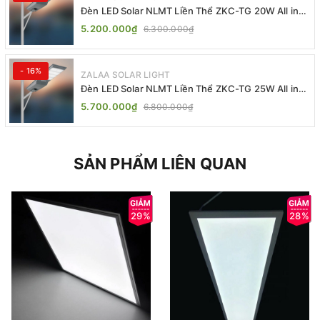
Đèn LED Solar NLMT Liền Thể ZKC-TG 20W All in
One | ZALAA Street Light
5.200.000₫
6.300.000₫
- 16%
ZALAA SOLAR LIGHT
Đèn LED Solar NLMT Liền Thể ZKC-TG 25W All in
One | ZALAA Street Light
5.700.000₫
6.800.000₫
SẢN PHẨM LIÊN QUAN
29%
28%