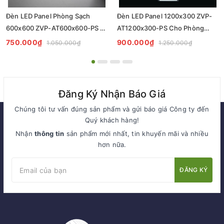
Đèn LED Panel Phòng Sạch
Đèn LED Panel 1200x300 ZVP-
600x600 ZVP-AT600x600-PS -
AT1200x300-PS Cho Phòng
Tiêu Chuẩn Chiếu Sáng
Sạch - Giải Pháp Chiếu Sáng
750.000₫
900.000₫
1.050.000₫
1.250.000₫
Cleanroom
Chuyên Nghiệp
Đăng Ký Nhận Báo Giá
Chúng tôi tư vấn đúng sản phẩm và gửi báo giá Công ty đến
Quý khách hàng!
Nhận
thông tin
sản phẩm mới nhất, tin khuyến mãi và nhiều
hơn nữa.
ĐĂNG KÝ