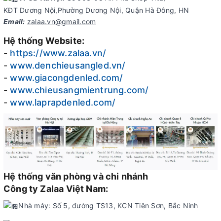
KĐT Dương Nội,Phường Dương Nội, Quận Hà Đông, HN
Email:
zalaa.vn@gmail.com
Hệ thống Website:
-
https://www.zalaa.vn/
-
www.denchieusangled.vn/
-
www.giacongdenled.com/
-
www.chieusangmientrung.com/
-
www.laprapdenled.com/
Hệ thống văn phòng và chi nhánh
Công ty Zalaa Việt Nam:
Nhà máy: Số 5, đường TS13, KCN Tiên Sơn, Bắc Ninh