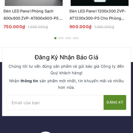
Đèn LED Panel Phòng Sạch
Đèn LED Panel 1200x300 ZVP-
600x600 ZVP-AT600x600-PS -
AT1200x300-PS Cho Phòng
Tiêu Chuẩn Chiếu Sáng
Sạch - Giải Pháp Chiếu Sáng
750.000₫
900.000₫
1.050.000₫
1.250.000₫
Cleanroom
Chuyên Nghiệp
Đăng Ký Nhận Báo Giá
Chúng tôi tư vấn đúng sản phẩm và gửi báo giá Công ty đến
Quý khách hàng!
Nhận
thông tin
sản phẩm mới nhất, tin khuyến mãi và nhiều
hơn nữa.
ĐĂNG KÝ