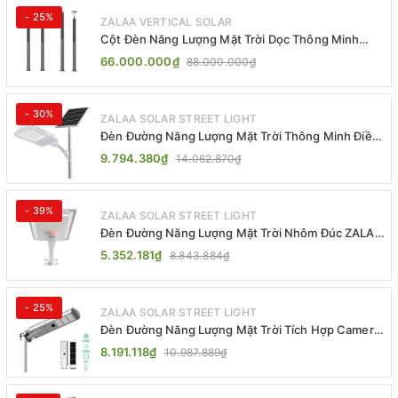
- 25%
ZALAA VERTICAL SOLAR
Cột Đèn Năng Lượng Mặt Trời Dọc Thông Minh
ZSR-YYDS-360 | ZALAA Jsc
66.000.000₫
88.000.000₫
- 30%
ZALAA SOLAR STREET LIGHT
Đèn Đường Năng Lượng Mặt Trời Thông Minh Điều
Khiển MPPT ZL-GMX01 ZALAA
9.794.380₫
14.062.870₫
- 39%
ZALAA SOLAR STREET LIGHT
Đèn Đường Năng Lượng Mặt Trời Nhôm Đúc ZALAA
ZL-BWH Cao Cấp IP65
5.352.181₫
8.843.884₫
- 25%
ZALAA SOLAR STREET LIGHT
Đèn Đường Năng Lượng Mặt Trời Tích Hợp Camera
ZALAA ZL-BJ04-CCTV (80W, IP65)
8.191.118₫
10.987.889₫