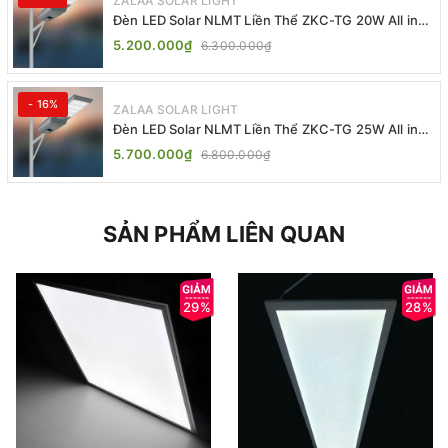
ZALAA SOLAR LIGHT
Đèn LED Solar NLMT Liền Thể ZKC-TG 20W All in
One | ZALAA Street Light
5.200.000₫
6.300.000₫
- 16%
ZALAA SOLAR LIGHT
Đèn LED Solar NLMT Liền Thể ZKC-TG 25W All in
One | ZALAA Street Light
5.700.000₫
6.800.000₫
SẢN PHẨM LIÊN QUAN
29%
28%