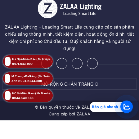
ZALAA Lighting - Leading Smart Life cung cấp các sản phẩm
chiếu sáng thông minh, tiết kiệm điện, hoạt động ổn định, tiết
kiệm chi phí cho Chủ đầu tư, Quý khách hàng và người sử
dụng!
Hà Nội-Miền Bắc (Mr Hiệp):
0971.043.999
M.Trung-ĐàNẵng (Mr Tuấn
Anh): 094.2344.888
MỞ RỘNG CHÂN TRANG
HCM-Miền Nam (Mr Danh):
0944.840.666
© Bản quyền thuộc về
ZALAA JSC
Báo giá nhanh
Cung cấp bởi
ZALAA
MUA NGAY
Giao hàng tận nơi