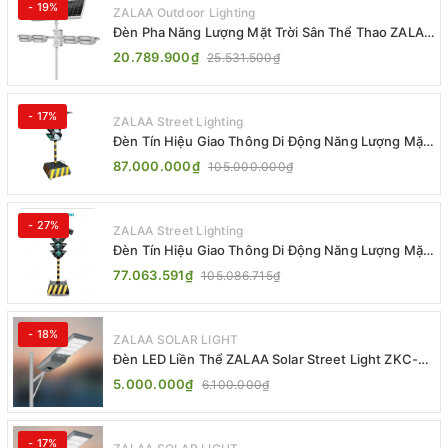
- 19%
ZALAA Outdoor Lighting
Đèn Pha Năng Lượng Mặt Trời Sân Thể Thao ZALAA
Jsc Chống Nước IP65 Cao Cấp
20.789.900₫
25.531.500₫
- 17%
ZALAA Street Lighting
Đèn Tín Hiệu Giao Thông Di Động Năng Lượng Mặt
Trời ZALAA ZL-300A-D
87.000.000₫
105.000.000₫
- 27%
ZALAA Street Lighting
Đèn Tín Hiệu Giao Thông Di Động Năng Lượng Mặt
Trời ZALAA ZL-409300C
77.063.591₫
105.086.715₫
- 18%
ZALAA SOLAR LIGHT
Đèn LED Liền Thể ZALAA Solar Street Light ZKC-
TG 20W 25W 30W All In One
5.000.000₫
6.100.000₫
- 17%