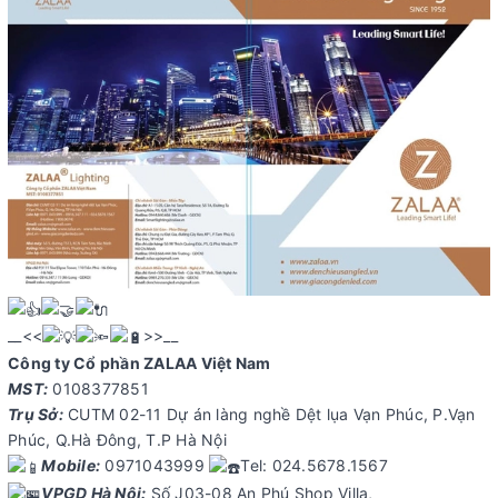
__<<
>>__
Công ty Cổ phần ZALAA Việt Nam
MST:
0108377851
Trụ Sở:
CUTM 02-11 Dự án làng nghề Dệt lụa Vạn Phúc, P.Vạn
Phúc, Q.Hà Đông, T.P Hà Nội
Mobile:
0971043999
Tel: 024.5678.1567
VPGD Hà Nội:
Số J03-08 An Phú Shop Villa,