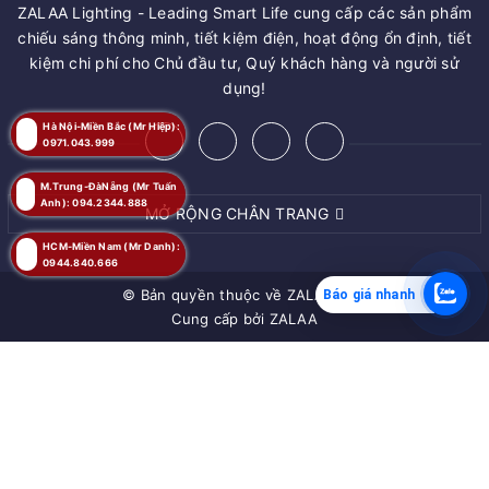
ZALAA Lighting - Leading Smart Life cung cấp các sản phẩm
chiếu sáng thông minh, tiết kiệm điện, hoạt động ổn định, tiết
kiệm chi phí cho Chủ đầu tư, Quý khách hàng và người sử
dụng!
Hà Nội-Miền Bắc (Mr Hiệp):
0971.043.999
M.Trung-ĐàNẵng (Mr Tuấn
Anh): 094.2344.888
MỞ RỘNG CHÂN TRANG
HCM-Miền Nam (Mr Danh):
0944.840.666
© Bản quyền thuộc về
ZALAA JSC
Báo giá nhanh
Cung cấp bởi
ZALAA
MUA NGAY
Giao hàng tận nơi