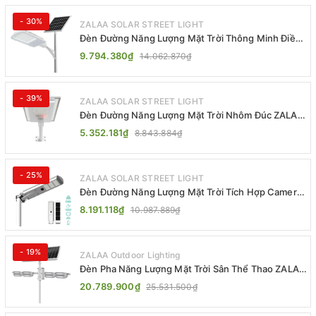
- 30%
ZALAA SOLAR STREET LIGHT
Đèn Đường Năng Lượng Mặt Trời Thông Minh Điều
Khiển MPPT ZL-GMX01 ZALAA
9.794.380₫
14.062.870₫
- 39%
ZALAA SOLAR STREET LIGHT
Đèn Đường Năng Lượng Mặt Trời Nhôm Đúc ZALAA
ZL-BWH Cao Cấp IP65
5.352.181₫
8.843.884₫
- 25%
ZALAA SOLAR STREET LIGHT
Đèn Đường Năng Lượng Mặt Trời Tích Hợp Camera
ZALAA ZL-BJ04-CCTV (80W, IP65)
8.191.118₫
10.987.889₫
- 19%
ZALAA Outdoor Lighting
Đèn Pha Năng Lượng Mặt Trời Sân Thể Thao ZALAA
Jsc Chống Nước IP65 Cao Cấp
20.789.900₫
25.531.500₫