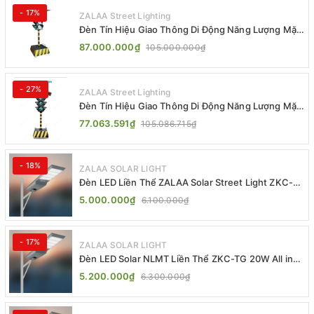
- 17%
ZALAA Street Lighting
Đèn Tín Hiệu Giao Thông Di Động Năng Lượng Mặt
Trời ZALAA ZL-300A-D
87.000.000₫
105.000.000₫
- 27%
ZALAA Street Lighting
Đèn Tín Hiệu Giao Thông Di Động Năng Lượng Mặt
Trời ZALAA ZL-409300C
77.063.591₫
105.086.715₫
- 18%
ZALAA SOLAR LIGHT
Đèn LED Liền Thể ZALAA Solar Street Light ZKC-
TG 20W 25W 30W All In One
5.000.000₫
6.100.000₫
- 17%
ZALAA SOLAR LIGHT
Đèn LED Solar NLMT Liền Thể ZKC-TG 20W All in
One | ZALAA Street Light
5.200.000₫
6.300.000₫