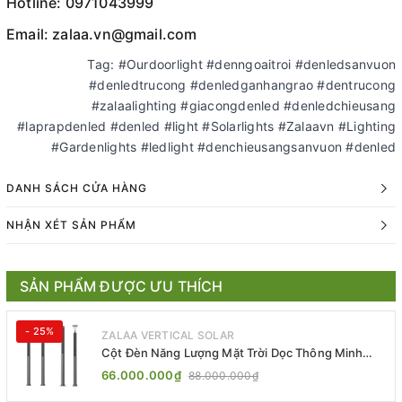
Hotline: 0971043999
Email: zalaa.vn@gmail.com
Tag: #Ourdoorlight #denngoaitroi #denledsanvuon
#denledtrucong #denledganhangrao #dentrucong
#zalaalighting #giacongdenled #denledchieusang
#laprapdenled #denled #light #Solarlights #Zalaavn #Lighting
#Gardenlights #ledlight #denchieusangsanvuon #denled
DANH SÁCH CỬA HÀNG
NHẬN XÉT SẢN PHẨM
SẢN PHẨM ĐƯỢC ƯU THÍCH
- 25%
ZALAA VERTICAL SOLAR
Cột Đèn Năng Lượng Mặt Trời Dọc Thông Minh
ZSR-YYDS-360 | ZALAA Jsc
66.000.000₫
88.000.000₫