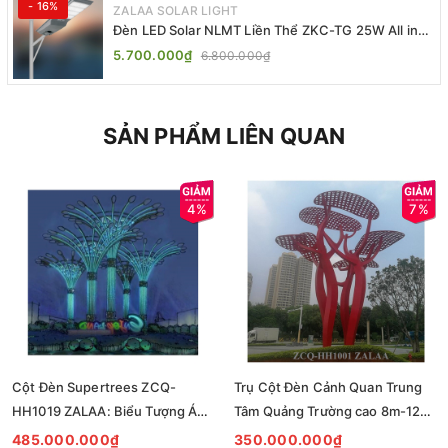
- 16%
ZALAA SOLAR LIGHT
Đèn LED Solar NLMT Liền Thể ZKC-TG 25W All in
One | ZALAA Street Light
5.700.000₫
6.800.000₫
SẢN PHẨM LIÊN QUAN
4%
7%
Cột Đèn Supertrees ZCQ-
Trụ Cột Đèn Cảnh Quan Trung
HH1019 ZALAA: Biểu Tượng Ánh
Tâm Quảng Trường cao 8m-12m
Sáng Cho Đại Đô Thị
ZCQ-HH1001 ZALAA Fortune
485.000.000₫
350.000.000₫