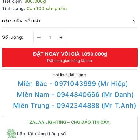
Tiết kiệm:
300.000₫
Tình trạng:
Còn 100 sản phẩm
ĐẶC ĐIỂM NỔI BẬT
–
+
Số lượng:
ĐẶT NGAY VỚI GIÁ
1.050.000₫
Đặt mua giao hàng tận nơi
Hotline đặt hàng:
Miền Bắc - 0971043999 (Mr Hiệp)
Miền Nam - 0944840666 (Mr Danh)
Miền Trung - 0942344888 (Mr T.Anh)
ZALAA LIGHTING – CHU ĐÁO TIN CẬY:
Lắp đặt
đúng thông số