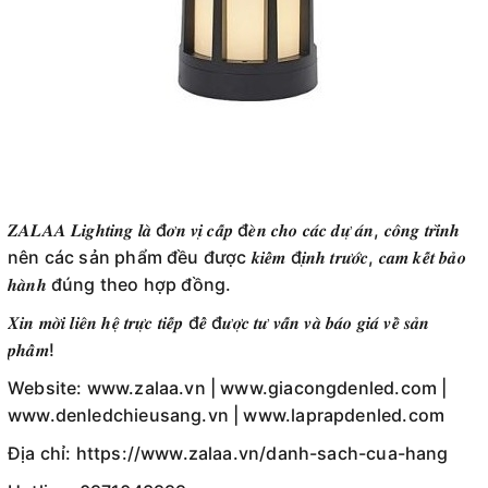
𝒁𝑨𝑳𝑨𝑨 𝑳𝒊𝒈𝒉𝒕𝒊𝒏𝒈 𝒍𝒂̀ đ𝒐̛𝒏 𝒗𝒊̣ 𝒄𝒂̂́𝒑 đ𝒆̀𝒏 𝒄𝒉𝒐 𝒄𝒂́𝒄 𝒅𝒖̛̣ 𝒂́𝒏, 𝒄𝒐̂𝒏𝒈 𝒕𝒓𝒊̀𝒏𝒉
nên các sản phẩm đều được 𝒌𝒊𝒆̂̉𝒎 đ𝒊̣𝒏𝒉 𝒕𝒓𝒖̛𝒐̛́𝒄, 𝒄𝒂𝒎 𝒌𝒆̂́𝒕 𝒃𝒂̉𝒐
𝒉𝒂̀𝒏𝒉 đúng theo hợp đồng.
𝑿𝒊𝒏 𝒎𝒐̛̀𝒊 𝒍𝒊𝒆̂𝒏 𝒉𝒆̣̂ 𝒕𝒓𝒖̛̣𝒄 𝒕𝒊𝒆̂́𝒑 đ𝒆̂̉ đ𝒖̛𝒐̛̣𝒄 𝒕𝒖̛ 𝒗𝒂̂́𝒏 𝒗𝒂̀ 𝒃𝒂́𝒐 𝒈𝒊𝒂́ 𝒗𝒆̂̀ 𝒔𝒂̉𝒏
𝒑𝒉𝒂̂̉𝒎!
Website: www.zalaa.vn | www.giacongdenled.com |
www.denledchieusang.vn | www.laprapdenled.com
Địa chỉ: https://www.zalaa.vn/danh-sach-cua-hang