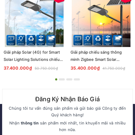
Giải pháp Solar (4G) for Smart
Giải pháp chiếu sáng thông
Solar Lighting Solutions chiếu
minh Zigbee Smart Solar
sáng thông minh cho đèn
Lighting Solutions cho đèn
37.400.000₫
35.400.000₫
50.750.000₫
41.750.000₫
đường nlmt Zalaa
đường nlmt Zalaa
Đăng Ký Nhận Báo Giá
Chúng tôi tư vấn đúng sản phẩm và gửi báo giá Công ty đến
Quý khách hàng!
Nhận
thông tin
sản phẩm mới nhất, tin khuyến mãi và nhiều
hơn nữa.