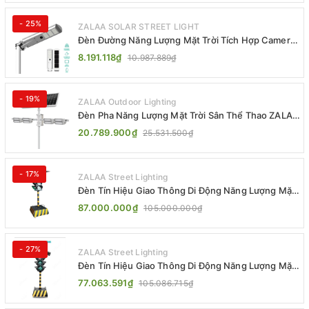
- 25%
ZALAA SOLAR STREET LIGHT
Đèn Đường Năng Lượng Mặt Trời Tích Hợp Camera
ZALAA ZL-BJ04-CCTV (80W, IP65)
8.191.118₫
10.987.889₫
- 19%
ZALAA Outdoor Lighting
Đèn Pha Năng Lượng Mặt Trời Sân Thể Thao ZALAA
Jsc Chống Nước IP65 Cao Cấp
20.789.900₫
25.531.500₫
- 17%
ZALAA Street Lighting
Đèn Tín Hiệu Giao Thông Di Động Năng Lượng Mặt
Trời ZALAA ZL-300A-D
87.000.000₫
105.000.000₫
- 27%
ZALAA Street Lighting
Đèn Tín Hiệu Giao Thông Di Động Năng Lượng Mặt
Trời ZALAA ZL-409300C
77.063.591₫
105.086.715₫