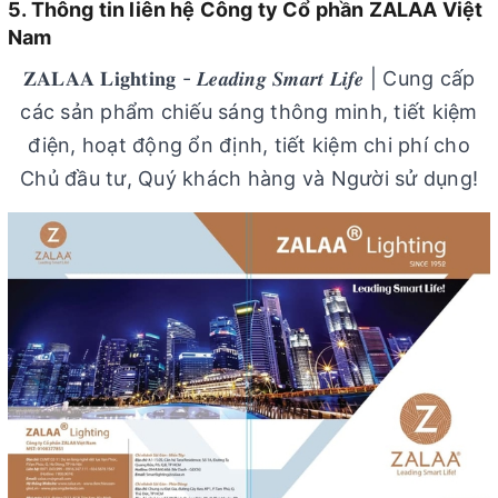
5. Thông tin liên hệ Công ty Cổ phần ZALAA Việt
Nam
𝐙𝐀𝐋𝐀𝐀 𝐋𝐢𝐠𝐡𝐭𝐢𝐧𝐠 - 𝑳𝒆𝒂𝒅𝒊𝒏𝒈 𝑺𝒎𝒂𝒓𝒕 𝑳𝒊𝒇𝒆 | Cung cấp
các sản phẩm chiếu sáng thông minh, tiết kiệm
điện, hoạt động ổn định, tiết kiệm chi phí cho
Chủ đầu tư, Quý khách hàng và Người sử dụng!