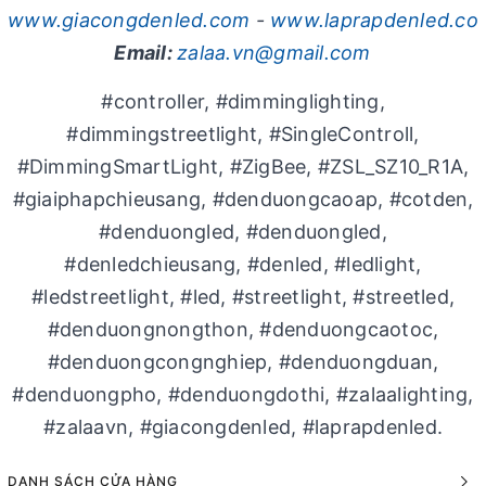
www.giacongdenled.com
-
www.laprapdenled.co
Email:
zalaa.vn@gmail.com
#controller, #dimminglighting,
#dimmingstreetlight, #SingleControll,
#DimmingSmartLight, #ZigBee, #ZSL_SZ10_R1A,
#giaiphapchieusang, #denduongcaoap, #cotden,
#denduongled, #denduongled,
#denledchieusang, #denled, #ledlight,
#ledstreetlight, #led, #streetlight, #streetled,
#denduongnongthon, #denduongcaotoc,
#denduongcongnghiep, #denduongduan,
#denduongpho, #denduongdothi, #zalaalighting,
#zalaavn, #giacongdenled, #laprapdenled.
DANH SÁCH CỬA HÀNG