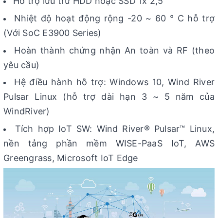
Hỗ trợ lưu trữ HDD hoặc SSD 1x 2,5"
Nhiệt độ hoạt động rộng -20 ~ 60 ° C hỗ trợ
(Với SoC E3900 Series)
Hoàn thành chứng nhận An toàn và RF (theo
yêu cầu)
Hệ điều hành hỗ trợ: Windows 10, Wind River
Pulsar Linux (hỗ trợ dài hạn 3 ~ 5 năm của
WindRiver)
Tích hợp IoT SW: Wind River® Pulsar™ Linux,
nền tảng phần mềm WISE-PaaS IoT, AWS
Greengrass, Microsoft IoT Edge