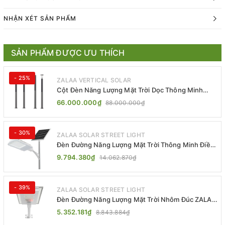
NHẬN XÉT SẢN PHẨM
SẢN PHẨM ĐƯỢC ƯU THÍCH
- 25%
ZALAA VERTICAL SOLAR
Cột Đèn Năng Lượng Mặt Trời Dọc Thông Minh
ZSR-YYDS-360 | ZALAA Jsc
66.000.000₫
88.000.000₫
- 30%
ZALAA SOLAR STREET LIGHT
Đèn Đường Năng Lượng Mặt Trời Thông Minh Điều
Khiển MPPT ZL-GMX01 ZALAA
9.794.380₫
14.062.870₫
- 39%
ZALAA SOLAR STREET LIGHT
Đèn Đường Năng Lượng Mặt Trời Nhôm Đúc ZALAA
ZL-BWH Cao Cấp IP65
5.352.181₫
8.843.884₫