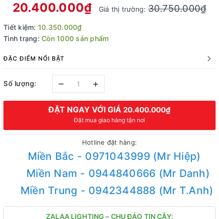
20.400.000₫
30.750.000₫
Giá thị trường:
Tiết kiệm:
10.350.000₫
Tình trạng:
Còn 1000 sản phẩm
ĐẶC ĐIỂM NỔI BẬT
–
+
Số lượng:
ĐẶT NGAY VỚI GIÁ
20.400.000₫
Đặt mua giao hàng tận nơi
Hotline đặt hàng:
Miền Bắc - 0971043999 (Mr Hiệp)
Miền Nam - 0944840666 (Mr Danh)
Miền Trung - 0942344888 (Mr T.Anh)
ZALAA LIGHTING – CHU ĐÁO TIN CẬY: