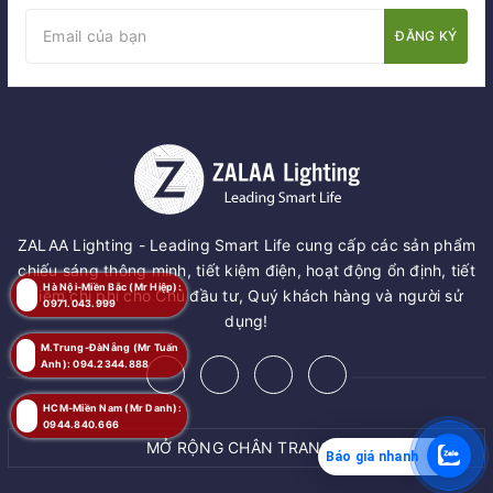
ĐĂNG KÝ
ZALAA Lighting - Leading Smart Life cung cấp các sản phẩm
chiếu sáng thông minh, tiết kiệm điện, hoạt động ổn định, tiết
Hà Nội-Miền Bắc (Mr Hiệp):
kiệm chi phí cho Chủ đầu tư, Quý khách hàng và người sử
0971.043.999
dụng!
M.Trung-ĐàNẵng (Mr Tuấn
Anh): 094.2344.888
HCM-Miền Nam (Mr Danh):
0944.840.666
MỞ RỘNG CHÂN TRANG
Báo giá nhanh