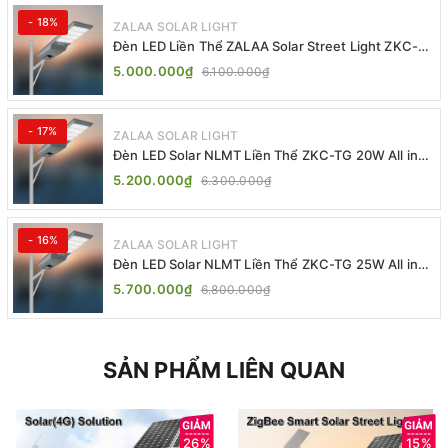
- 18%
ZALAA SOLAR LIGHT
Đèn LED Liền Thể ZALAA Solar Street Light ZKC-
TG 20W 25W 30W All In One
5.000.000₫
6.100.000₫
- 17%
ZALAA SOLAR LIGHT
Đèn LED Solar NLMT Liền Thể ZKC-TG 20W All in
One | ZALAA Street Light
5.200.000₫
6.300.000₫
- 16%
ZALAA SOLAR LIGHT
Đèn LED Solar NLMT Liền Thể ZKC-TG 25W All in
One | ZALAA Street Light
5.700.000₫
6.800.000₫
SẢN PHẨM LIÊN QUAN
26%
15%