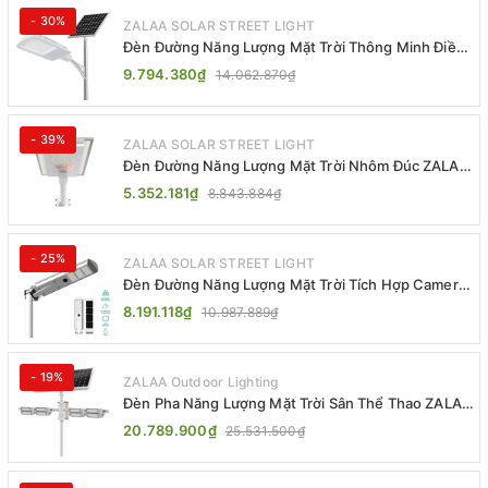
- 30%
ZALAA SOLAR STREET LIGHT
Đèn Đường Năng Lượng Mặt Trời Thông Minh Điều
Khiển MPPT ZL-GMX01 ZALAA
9.794.380₫
14.062.870₫
- 39%
ZALAA SOLAR STREET LIGHT
Đèn Đường Năng Lượng Mặt Trời Nhôm Đúc ZALAA
ZL-BWH Cao Cấp IP65
5.352.181₫
8.843.884₫
- 25%
ZALAA SOLAR STREET LIGHT
Đèn Đường Năng Lượng Mặt Trời Tích Hợp Camera
ZALAA ZL-BJ04-CCTV (80W, IP65)
8.191.118₫
10.987.889₫
- 19%
ZALAA Outdoor Lighting
Đèn Pha Năng Lượng Mặt Trời Sân Thể Thao ZALAA
Jsc Chống Nước IP65 Cao Cấp
20.789.900₫
25.531.500₫