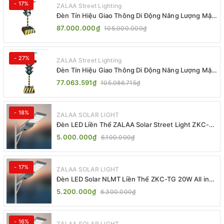
- 17%
ZALAA Street Lighting
Đèn Tín Hiệu Giao Thông Di Động Năng Lượng Mặt
Trời ZALAA ZL-300A-D
87.000.000₫
105.000.000₫
- 27%
ZALAA Street Lighting
Đèn Tín Hiệu Giao Thông Di Động Năng Lượng Mặt
Trời ZALAA ZL-409300C
77.063.591₫
105.086.715₫
- 18%
ZALAA SOLAR LIGHT
Đèn LED Liền Thể ZALAA Solar Street Light ZKC-
TG 20W 25W 30W All In One
5.000.000₫
6.100.000₫
- 17%
ZALAA SOLAR LIGHT
Đèn LED Solar NLMT Liền Thể ZKC-TG 20W All in
One | ZALAA Street Light
5.200.000₫
6.300.000₫
- 16%
ZALAA SOLAR LIGHT