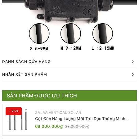
DANH SÁCH CỬA HÀNG
NHẬN XÉT SẢN PHẨM
SẢN PHẨM ĐƯỢC ƯU THÍCH
- 25%
ZALAA VERTICAL SOLAR
Cột Đèn Năng Lượng Mặt Trời Dọc Thông Minh
ZSR-YYDS-360 | ZALAA Jsc
66.000.000₫
88.000.000₫