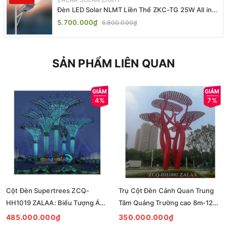
Đèn LED Solar NLMT Liền Thể ZKC-TG 25W All in
One | ZALAA Street Light
5.700.000₫
6.800.000₫
SẢN PHẨM LIÊN QUAN
4%
7%
Cột Đèn Supertrees ZCQ-
Trụ Cột Đèn Cảnh Quan Trung
HH1019 ZALAA: Biểu Tượng Ánh
Tâm Quảng Trường cao 8m-12m
Sáng Cho Đại Đô Thị
ZCQ-HH1001 ZALAA Fortune
485.000.000₫
350.000.000₫
Tree Series