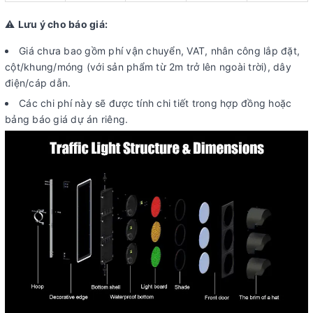
⚠️
Lưu ý cho báo giá:
Giá chưa bao gồm phí vận chuyển, VAT, nhân công lắp đặt,
cột/khung/móng (với sản phẩm từ 2m trở lên ngoài trời), dây
điện/cáp dẫn.
Các chi phí này sẽ được tính chi tiết trong hợp đồng hoặc
bảng báo giá dự án riêng.