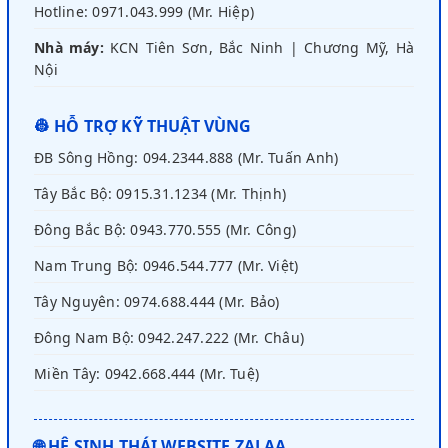
Hotline: 0971.043.999 (Mr. Hiệp)
Nhà máy:
KCN Tiên Sơn, Bắc Ninh | Chương Mỹ, Hà
Nội
👷 HỖ TRỢ KỸ THUẬT VÙNG
ĐB Sông Hồng: 094.2344.888 (Mr. Tuấn Anh)
Tây Bắc Bộ: 0915.31.1234 (Mr. Thịnh)
Đông Bắc Bộ: 0943.770.555 (Mr. Công)
Nam Trung Bộ: 0946.544.777 (Mr. Việt)
Tây Nguyên: 0974.688.444 (Mr. Bảo)
Đông Nam Bộ: 0942.247.222 (Mr. Châu)
Miền Tây: 0942.668.444 (Mr. Tuệ)
🌐 HỆ SINH THÁI WEBSITE ZALAA