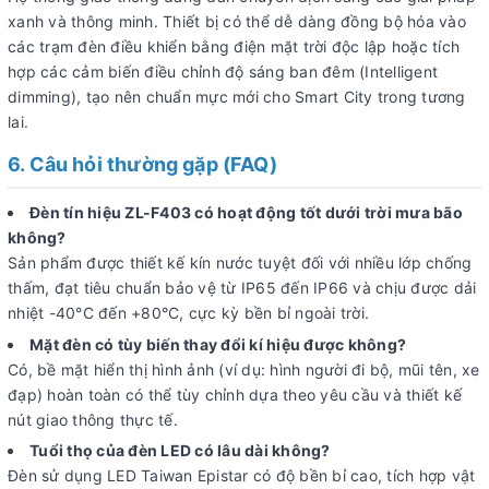
xanh và thông minh. Thiết bị có thể dễ dàng đồng bộ hóa vào
các trạm đèn điều khiển bằng điện mặt trời độc lập hoặc tích
hợp các cảm biến điều chỉnh độ sáng ban đêm (Intelligent
dimming), tạo nên chuẩn mực mới cho Smart City trong tương
lai.
6. Câu hỏi thường gặp (FAQ)
Đèn tín hiệu ZL-F403 có hoạt động tốt dưới trời mưa bão
không?
Sản phẩm được thiết kế kín nước tuyệt đối với nhiều lớp chống
thấm, đạt tiêu chuẩn bảo vệ từ IP65 đến IP66 và chịu được dải
nhiệt -40°C đến +80°C, cực kỳ bền bỉ ngoài trời.
Mặt đèn có tùy biến thay đổi kí hiệu được không?
Có, bề mặt hiển thị hình ảnh (ví dụ: hình người đi bộ, mũi tên, xe
đạp) hoàn toàn có thể tùy chỉnh dựa theo yêu cầu và thiết kế
nút giao thông thực tế.
Tuổi thọ của đèn LED có lâu dài không?
Đèn sử dụng LED Taiwan Epistar có độ bền bỉ cao, tích hợp vật