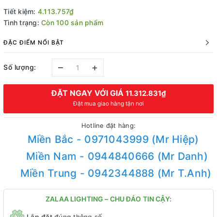
Tiết kiệm:
4.113.757₫
Tình trạng:
Còn 100 sản phẩm
ĐẶC ĐIỂM NỔI BẬT
–
+
Số lượng:
ĐẶT NGAY VỚI GIÁ
11.312.831₫
Đặt mua giao hàng tận nơi
Hotline đặt hàng:
Miền Bắc - 0971043999 (Mr Hiệp)
Miền Nam - 0944840666 (Mr Danh)
Miền Trung - 0942344888 (Mr T.Anh)
ZALAA LIGHTING – CHU ĐÁO TIN CẬY:
Lắp đặt
đúng thông số