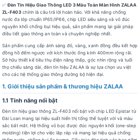
✅
Đèn Tín Hiệu Giao Thông LED 3 Màu Toàn Màn Hình ZALAA
ZL-F403
chính là câu trả lời hoàn hảo. Với khả năng chống
nước đa lớp chuẩn IP65/IP66, chip LED siêu sáng và vỏ đúc
nguyên khối chống bụi hiệu quả, sản phẩm mang lại giải pháp
điều tiết giao thông an toàn và chuyên nghiệp nhất.
Sản phẩm cung cấp ánh sáng đỏ, vàng, xanh đồng đều kết hợp
đồng hồ đếm ngược với kích thước ống kính 400mm rộng rãi.
Sở hữu thiết kế tiêu thụ điện năng thấp, góc nhìn rộng và tuổi
thọ chiếu sáng dài, đèn tín hiệu ZALAA là sự lựa chọn ưu việt
cho các hệ thống giao thông đường bộ hiện đại.
1. Giới thiệu sản phẩm & thương hiệu ZALAA
1.1 Tính năng nổi bật
Đèn tín hiệu giao thông ZL-F403 nổi bật với chip LED Epistar từ
Đài Loan mang lại hiệu suất hiển thị tổng thể tuyệt vời và màu
sắc bắt mắt. Hệ thống vỏ bọc được đúc nguyên khối (one-step
molding) tiện lợi cho việc lắp ráp và mang lại hiệu quả chống
thấm nước, chống bụi ấn tượng. Cấu trúc đèn tinh xảo bao gồm