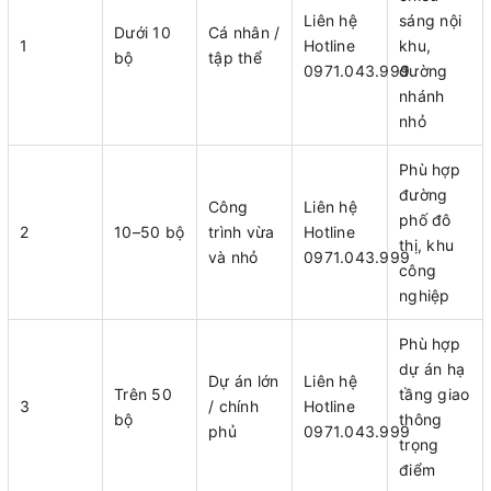
Liên hệ
sáng nội
Dưới 10
Cá nhân /
1
Hotline
khu,
bộ
tập thể
0971.043.999
đường
nhánh
nhỏ
Phù hợp
đường
Công
Liên hệ
phố đô
2
10–50 bộ
trình vừa
Hotline
thị, khu
và nhỏ
0971.043.999
công
nghiệp
Phù hợp
dự án hạ
Dự án lớn
Liên hệ
Trên 50
tầng giao
3
/ chính
Hotline
bộ
thông
phủ
0971.043.999
trọng
điểm