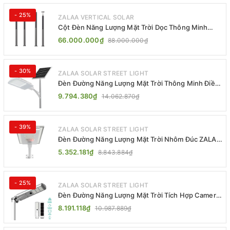
- 25%
ZALAA VERTICAL SOLAR
Cột Đèn Năng Lượng Mặt Trời Dọc Thông Minh
ZSR-YYDS-360 | ZALAA Jsc
66.000.000₫
88.000.000₫
- 30%
ZALAA SOLAR STREET LIGHT
Đèn Đường Năng Lượng Mặt Trời Thông Minh Điều
Khiển MPPT ZL-GMX01 ZALAA
9.794.380₫
14.062.870₫
- 39%
ZALAA SOLAR STREET LIGHT
Đèn Đường Năng Lượng Mặt Trời Nhôm Đúc ZALAA
ZL-BWH Cao Cấp IP65
5.352.181₫
8.843.884₫
- 25%
ZALAA SOLAR STREET LIGHT
Đèn Đường Năng Lượng Mặt Trời Tích Hợp Camera
ZALAA ZL-BJ04-CCTV (80W, IP65)
8.191.118₫
10.987.889₫