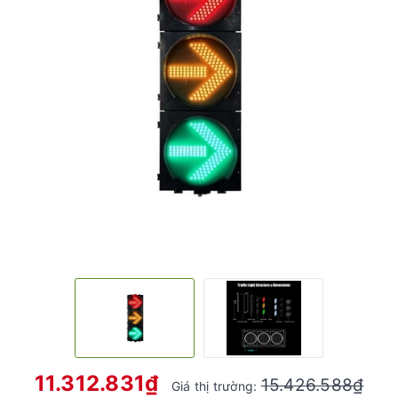
11.312.831₫
15.426.588₫
Giá thị trường: