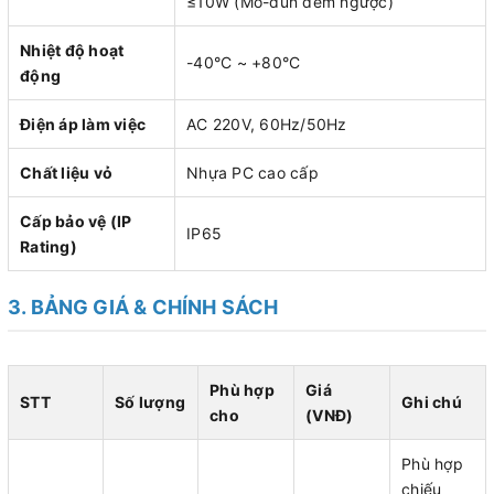
≤10W (Mô-đun đếm ngược)
Nhiệt độ hoạt
-40°C ~ +80°C
động
Điện áp làm việc
AC 220V, 60Hz/50Hz
Chất liệu vỏ
Nhựa PC cao cấp
Cấp bảo vệ (IP
IP65
Rating)
3. BẢNG GIÁ & CHÍNH SÁCH
Phù hợp
Giá
STT
Số lượng
Ghi chú
cho
(VNĐ)
Phù hợp
chiếu