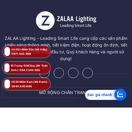
ZALAA Lighting - Leading Smart Life cung cấp các sản phẩm
chiếu sáng thông minh, tiết kiệm điện, hoạt động ổn định, tiết
Hà Nội-Miền Bắc (Mr Hiệp):
kiệm chi phí cho Chủ đầu tư, Quý khách hàng và người sử
0971.043.999
dụng!
M.Trung-ĐàNẵng (Mr Tuấn
Anh): 094.2344.888
HCM-Miền Nam (Mr Danh):
0944.840.666
MỞ RỘNG CHÂN TRANG
Báo giá nhanh
MUA NGAY
© Bản quyền thuộc về
ZALAA JSC
Giao hàng tận nơi
Cung cấp bởi
ZALAA