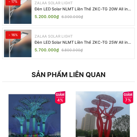
- 17%
ZALAA SOLAR LIGHT
Đèn LED Solar NLMT Liền Thể ZKC-TG 20W All in
One | ZALAA Street Light
5.200.000₫
6.300.000₫
- 16%
ZALAA SOLAR LIGHT
Đèn LED Solar NLMT Liền Thể ZKC-TG 25W All in
One | ZALAA Street Light
5.700.000₫
6.800.000₫
SẢN PHẨM LIÊN QUAN
4%
7%