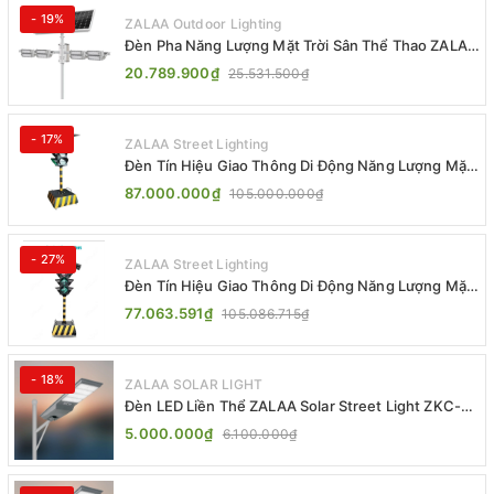
- 19%
ZALAA Outdoor Lighting
Đèn Pha Năng Lượng Mặt Trời Sân Thể Thao ZALAA
Jsc Chống Nước IP65 Cao Cấp
20.789.900₫
25.531.500₫
- 17%
ZALAA Street Lighting
Đèn Tín Hiệu Giao Thông Di Động Năng Lượng Mặt
Trời ZALAA ZL-300A-D
87.000.000₫
105.000.000₫
- 27%
ZALAA Street Lighting
Đèn Tín Hiệu Giao Thông Di Động Năng Lượng Mặt
Trời ZALAA ZL-409300C
77.063.591₫
105.086.715₫
- 18%
ZALAA SOLAR LIGHT
Đèn LED Liền Thể ZALAA Solar Street Light ZKC-
TG 20W 25W 30W All In One
5.000.000₫
6.100.000₫