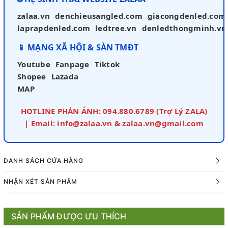
zalaa.vn
denchieusangled.com
giacongdenled.com
laprapdenled.com
ledtree.vn
denledthongminh.vn
📱 MẠNG XÃ HỘI & SÀN TMĐT
Youtube
Fanpage
Tiktok
Shopee
Lazada
MAP
HOTLINE PHẢN ÁNH: 094.880.6789 (Trợ Lý ZALA)
| Email: info@zalaa.vn & zalaa.vn@gmail.com
DANH SÁCH CỬA HÀNG
NHẬN XÉT SẢN PHẨM
SẢN PHẨM ĐƯỢC ƯU THÍCH