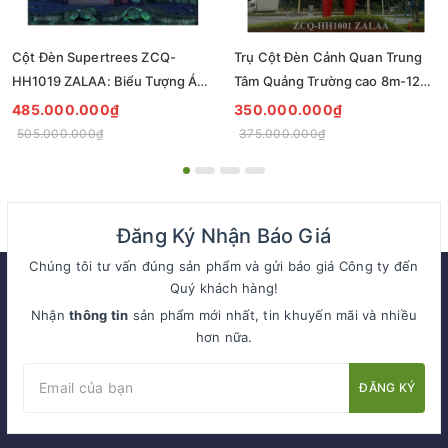
Cột Đèn Supertrees ZCQ-
Trụ Cột Đèn Cảnh Quan Trung
HH1019 ZALAA: Biểu Tượng Ánh
Tâm Quảng Trường cao 8m-12m
Sáng Cho Đại Đô Thị
ZCQ-HH1001 ZALAA Fortune
485.000.000₫
350.000.000₫
Tree Series
505.000.000₫
375.000.000₫
Đăng Ký Nhận Báo Giá
Chúng tôi tư vấn đúng sản phẩm và gửi báo giá Công ty đến
Quý khách hàng!
Nhận
thông tin
sản phẩm mới nhất, tin khuyến mãi và nhiều
hơn nữa.
ĐĂNG KÝ