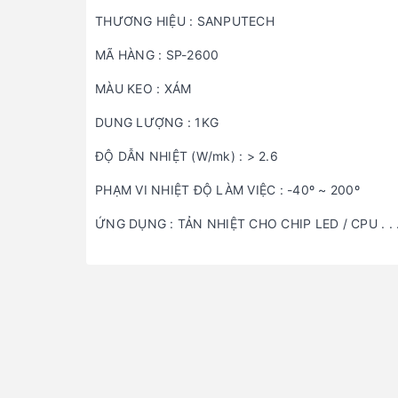
THƯƠNG HIỆU : SANPUTECH
MÃ HÀNG : SP-2600
MÀU KEO : XÁM
DUNG LƯỢNG : 1KG
ĐỘ DẪN NHIỆT (W/mk) : > 2.6
PHẠM VI NHIỆT ĐỘ LÀM VIỆC : -40º ~ 200º
ỨNG DỤNG : TẢN NHIỆT CHO CHIP LED / CPU . . 