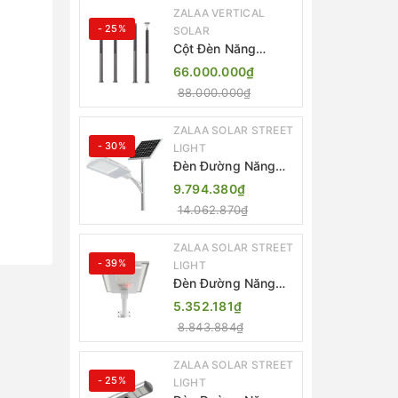
ZALAA VERTICAL
- 25%
SOLAR
Cột Đèn Năng
Lượng Mặt Trời Dọc
66.000.000₫
Thông Minh ZSR-
88.000.000₫
YYDS-360 | ZALAA
Jsc
ZALAA SOLAR STREET
- 30%
LIGHT
Đèn Đường Năng
Lượng Mặt Trời
9.794.380₫
Thông Minh Điều
14.062.870₫
Khiển MPPT ZL-
GMX01 ZALAA
ZALAA SOLAR STREET
- 39%
LIGHT
Đèn Đường Năng
Lượng Mặt Trời
5.352.181₫
Nhôm Đúc ZALAA
8.843.884₫
ZL-BWH Cao Cấp
IP65
ZALAA SOLAR STREET
- 25%
LIGHT