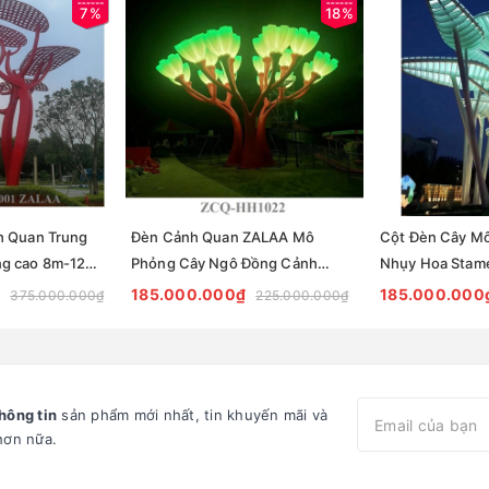
7%
18%
h Quan Trung
Đèn Cảnh Quan ZALAA Mô
Cột Đèn Cây M
ng cao 8m-12m
Phỏng Cây Ngô Đồng Cảnh
Nhụy Hoa Stame
AA Fortune
ZCQ-HH1022 Sycamore Trees
ZCQ-HH1021 ZA
185.000.000₫
185.000.000
375.000.000₫
225.000.000₫
Lighting
Cảnh Quan
hông tin
sản phẩm mới nhất, tin khuyến mãi và
hơn nữa.