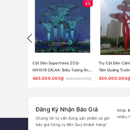
4%
Cột Đèn Supertrees ZCQ-
Trụ Cột Đèn Cản
HH1019 ZALAA: Biểu Tượng Ánh
Tâm Quảng Trườ
Sáng Cho Đại Đô Thị
ZCQ-HH1001 ZAL
485.000.000₫
350.000.000₫
505.000.000₫
Tree Series
Đăng Ký Nhận Báo Giá
Nhận
t
nhiều 
Chúng tôi tư vấn đúng sản phẩm và gửi
báo giá Công ty đến Quý khách hàng!