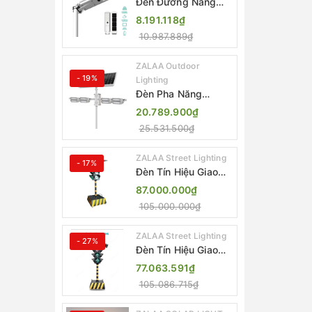
Đèn Đường Năng
Lượng Mặt Trời Tích
8.191.118₫
Hợp Camera ZALAA
10.987.889₫
ZL-BJ04-CCTV
(80W, IP65)
ZALAA Outdoor
- 19%
Lighting
Đèn Pha Năng
Lượng Mặt Trời Sân
20.789.900₫
Thể Thao ZALAA
25.531.500₫
Jsc Chống Nước
IP65 Cao Cấp
ZALAA Street Lighting
- 17%
Đèn Tín Hiệu Giao
Thông Di Động Năng
87.000.000₫
Lượng Mặt Trời
105.000.000₫
ZALAA ZL-300A-D
ZALAA Street Lighting
- 27%
Đèn Tín Hiệu Giao
Thông Di Động Năng
77.063.591₫
Lượng Mặt Trời
105.086.715₫
ZALAA ZL-409300C