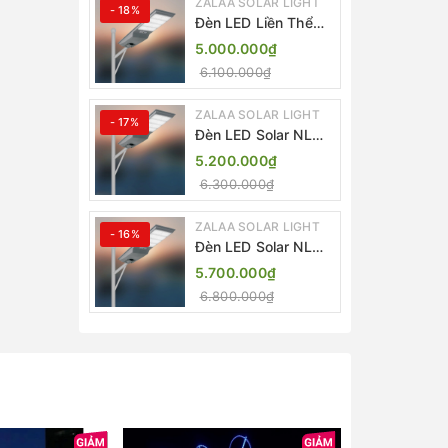
ZALAA SOLAR LIGHT
- 18%
Đèn LED Liền Thể
ZALAA Solar Street
5.000.000₫
Light ZKC-TG 20W
6.100.000₫
25W 30W All In One
ZALAA SOLAR LIGHT
- 17%
Đèn LED Solar NLMT
Liền Thể ZKC-TG
5.200.000₫
20W All in One |
6.300.000₫
ZALAA Street Light
ZALAA SOLAR LIGHT
- 16%
Đèn LED Solar NLMT
Liền Thể ZKC-TG
5.700.000₫
25W All in One |
6.800.000₫
ZALAA Street Light