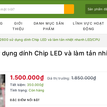
Sản phẩm đ
NG
GIỚI
DANH MỤC SẢN
LĨNH VỰC HOẠT
Ủ
THIỆU
PHẨM
ĐỘNG
-2600 sử dụng dính Chip LED và làm tản nhiệt nhanh LED/CPU
 dụng dính Chip LED và làm tản n
Bạn chưa xem sản phẩm nào
1.500.000₫
1.850.000₫
Giá thị trường:
Tiết kiệm:
350.000₫
Tình trạng:
Còn hàng
ĐẶC ĐIỂM NỔI BẬT