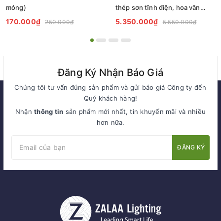
móng)
thép sơn tĩnh điện, hoa văn
bảng tên, chữ phản quang mã
170.000₫
5.350.000₫
250.000₫
5.550.000₫
ZCBT 2555 ZALAA
Đăng Ký Nhận Báo Giá
Chúng tôi tư vấn đúng sản phẩm và gửi báo giá Công ty đến
Quý khách hàng!
Nhận
thông tin
sản phẩm mới nhất, tin khuyến mãi và nhiều
hơn nữa.
ĐĂNG KÝ