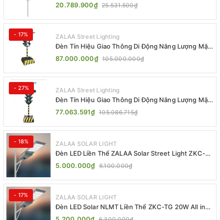
Jsc Chống Nước IP65 Cao Cấp
20.789.900₫
25.531.500₫
- 17%
ZALAA Street Lighting
Đèn Tín Hiệu Giao Thông Di Động Năng Lượng Mặt
Trời ZALAA ZL-300A-D
87.000.000₫
105.000.000₫
- 27%
ZALAA Street Lighting
Đèn Tín Hiệu Giao Thông Di Động Năng Lượng Mặt
Trời ZALAA ZL-409300C
77.063.591₫
105.086.715₫
- 18%
ZALAA SOLAR LIGHT
Đèn LED Liền Thể ZALAA Solar Street Light ZKC-
TG 20W 25W 30W All In One
5.000.000₫
6.100.000₫
- 17%
ZALAA SOLAR LIGHT
Đèn LED Solar NLMT Liền Thể ZKC-TG 20W All in
One | ZALAA Street Light
5.200.000₫
6.300.000₫