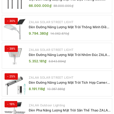
ZSR-YYDS-360 | ZALAA Jsc
66.000.000₫
88.000.000₫
- 30%
ZALAA SOLAR STREET LIGHT
Đèn Đường Năng Lượng Mặt Trời Thông Minh Điều
Khiển MPPT ZL-GMX01 ZALAA
9.794.380₫
14.062.870₫
- 39%
ZALAA SOLAR STREET LIGHT
Đèn Đường Năng Lượng Mặt Trời Nhôm Đúc ZALAA
ZL-BWH Cao Cấp IP65
5.352.181₫
8.843.884₫
- 25%
ZALAA SOLAR STREET LIGHT
Đèn Đường Năng Lượng Mặt Trời Tích Hợp Camera
ZALAA ZL-BJ04-CCTV (80W, IP65)
8.191.118₫
10.987.889₫
- 19%
ZALAA Outdoor Lighting
Đèn Pha Năng Lượng Mặt Trời Sân Thể Thao ZALAA