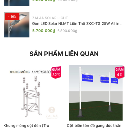
- 16%
ZALAA SOLAR LIGHT
Đèn LED Solar NLMT Liền Thể ZKC-TG 25W All in
One | ZALAA Street Light
5.700.000₫
6.800.000₫
SẢN PHẨM LIÊN QUAN
32%
4%
Khung móng cột đèn (Trụ
Cột biển tên đế gang đúc thân