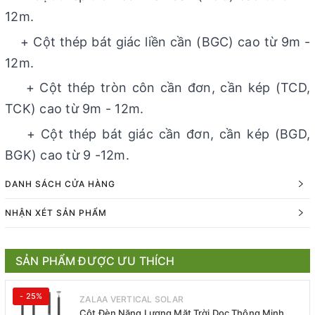
12m.
+ Cột thép bát giác liền cần (BGC) cao từ 9m -
12m.
+ Cột thép tròn côn cần đơn, cần kép (TCD,
TCK) cao từ 9m - 12m.
+ Cột thép bát giác cần đơn, cần kép (BGD,
BGK) cao từ 9 -12m.
DANH SÁCH CỬA HÀNG
NHẬN XÉT SẢN PHẨM
SẢN PHẨM ĐƯỢC ƯU THÍCH
- 25%
ZALAA VERTICAL SOLAR
Cột Đèn Năng Lượng Mặt Trời Dọc Thông Minh