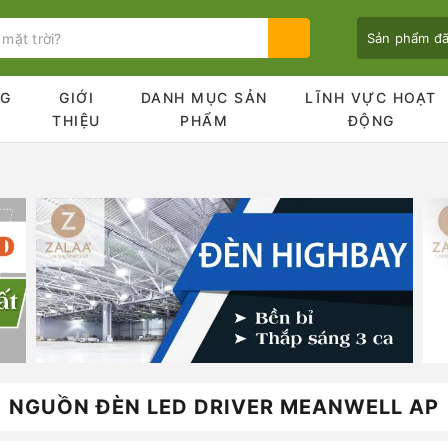
Sản phẩm đ
NG
GIỚI
DANH MỤC SẢN
LĨNH VỰC HOẠT
Ủ
THIỆU
PHẨM
ĐỘNG
Bạn chưa xem sản phẩm nào
NGUỒN ĐÈN LED DRIVER MEANWELL AP