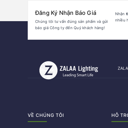
Đăng Ký Nhận Báo Giá
Nhận
t
nhiều 
Chúng tôi tư vấn đúng sản phẩm và gửi
báo giá Công ty đến Quý khách hàng!
ZALAA
VỀ CHÚNG TÔI
HỖ TR