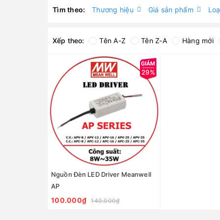
Tìm theo:
Thương hiệu
Giá sản phẩm
Loạ
Xếp theo:
Tên A-Z
Tên Z-A
Hàng mới
29%
Nguồn Đèn LED Driver Meanwell
AP
100.000₫
140.000₫