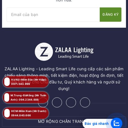
ĐĂNG KÝ
ZALAA Lighting - Leading Smart Life cung cấp các sản phẩm
chiếu sáng thông minh, tiết kiệm điện, hoạt động ổn định, tiết
Hà Nội-Miền Bắc (Mr Hiệp):
kiệm chi phí cho Chủ đầu tư, Quý khách hàng và người sử
0971.043.999
dụng!
M.Trung-ĐàNẵng (Mr Tuấn
Anh): 094.2344.888
HCM-Miền Nam (Mr Danh):
0944.840.666
MỞ RỘNG CHÂN TRANG
Báo giá nhanh