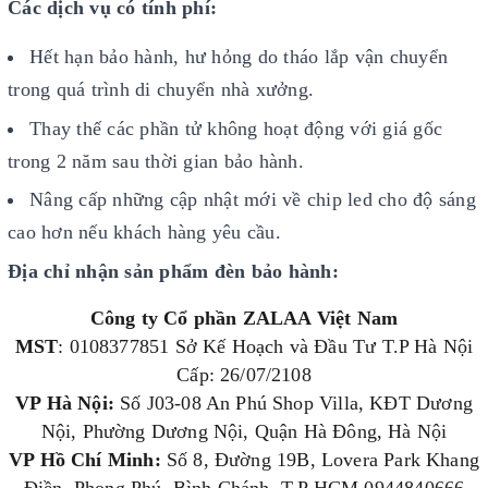
Các dịch vụ có tính phí:
Hết hạn bảo hành, hư hỏng do tháo lắp vận chuyển
trong quá trình di chuyển nhà xưởng.
Thay thế các phần tử không hoạt động với giá gốc
trong 2 năm sau thời gian bảo hành.
Nâng cấp những cập nhật mới về chip led cho độ sáng
cao hơn nếu khách hàng yêu cầu.
Địa chỉ nhận sản phẩm đèn bảo hành:
Công ty Cổ phần ZALAA Việt Nam
MST
: 0108377851 Sở Kế Hoạch và Đầu Tư T.P Hà Nội
Cấp: 26/07/2108
VP Hà Nội:
Số J03-08 An Phú Shop Villa, KĐT Dương
Nội, Phường Dương Nội, Quận Hà Đông, Hà Nội
VP Hồ Chí Minh:
Số 8, Đường 19B, Lovera Park Khang
Điền, Phong Phú, Bình Chánh, T.P HCM 0944840666