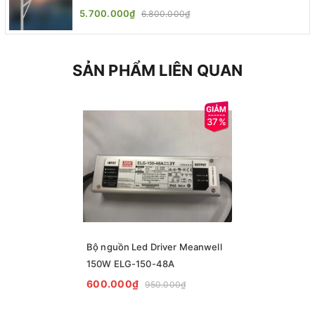
One | ZALAA Street Light
5.700.000₫
6.800.000₫
SẢN PHẨM LIÊN QUAN
37%
Bộ nguồn Led Driver Meanwell
150W ELG-150-48A
600.000₫
950.000₫