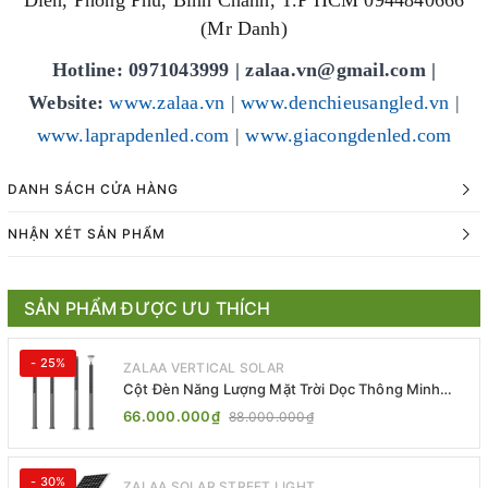
(Mr Danh)
Hotline: 0971043999 |
zalaa.vn@gmail.com
|
Website:
www.zalaa.vn
|
www.denchieusangled.vn
|
www.laprapdenled.com
|
www.giacongdenled.com
DANH SÁCH CỬA HÀNG
NHẬN XÉT SẢN PHẨM
SẢN PHẨM ĐƯỢC ƯU THÍCH
- 25%
ZALAA VERTICAL SOLAR
Cột Đèn Năng Lượng Mặt Trời Dọc Thông Minh
ZSR-YYDS-360 | ZALAA Jsc
66.000.000₫
88.000.000₫
- 30%
ZALAA SOLAR STREET LIGHT