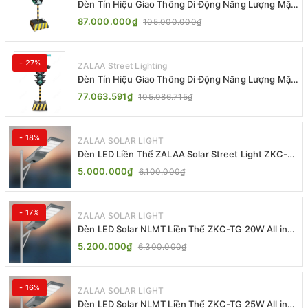
Đèn Tín Hiệu Giao Thông Di Động Năng Lượng Mặt
Trời ZALAA ZL-300A-D
87.000.000₫
105.000.000₫
- 27%
ZALAA Street Lighting
Đèn Tín Hiệu Giao Thông Di Động Năng Lượng Mặt
Trời ZALAA ZL-409300C
77.063.591₫
105.086.715₫
- 18%
ZALAA SOLAR LIGHT
Đèn LED Liền Thể ZALAA Solar Street Light ZKC-
TG 20W 25W 30W All In One
5.000.000₫
6.100.000₫
- 17%
ZALAA SOLAR LIGHT
Đèn LED Solar NLMT Liền Thể ZKC-TG 20W All in
One | ZALAA Street Light
5.200.000₫
6.300.000₫
- 16%
ZALAA SOLAR LIGHT
Đèn LED Solar NLMT Liền Thể ZKC-TG 25W All in