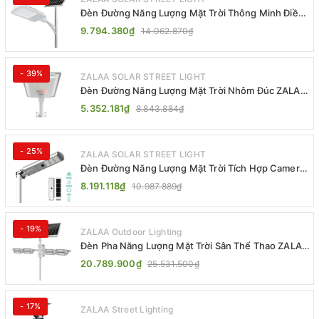
Đèn Đường Năng Lượng Mặt Trời Thông Minh Điều
Khiển MPPT ZL-GMX01 ZALAA
9.794.380₫
14.062.870₫
- 39%
ZALAA SOLAR STREET LIGHT
Đèn Đường Năng Lượng Mặt Trời Nhôm Đúc ZALAA
ZL-BWH Cao Cấp IP65
5.352.181₫
8.843.884₫
- 25%
ZALAA SOLAR STREET LIGHT
Đèn Đường Năng Lượng Mặt Trời Tích Hợp Camera
ZALAA ZL-BJ04-CCTV (80W, IP65)
8.191.118₫
10.987.889₫
- 19%
ZALAA Outdoor Lighting
Đèn Pha Năng Lượng Mặt Trời Sân Thể Thao ZALAA
Jsc Chống Nước IP65 Cao Cấp
20.789.900₫
25.531.500₫
- 17%
ZALAA Street Lighting