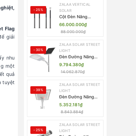
ZALAA VERTICAL
ghiệt,
- 25%
SOLAR
Cột Đèn Năng
Lượng Mặt Trời Dọc
66.000.000₫
t Flag
Thông Minh ZSR-
88.000.000₫
YYDS-360 | ZALAA
ể giải
Jsc
ZALAA SOLAR STREET
- 30%
LIGHT
Đèn Đường Năng
ấy nhu
Lượng Mặt Trời
9.794.380₫
ng một
Thông Minh Điều
14.062.870₫
Kết quả
Khiển MPPT ZL-
GMX01 ZALAA
n tuyệt
ZALAA SOLAR STREET
- 39%
LIGHT
Đèn Đường Năng
Lượng Mặt Trời
5.352.181₫
Nhôm Đúc ZALAA
8.843.884₫
ZL-BWH Cao Cấp
IP65
ZALAA SOLAR STREET
- 25%
LIGHT