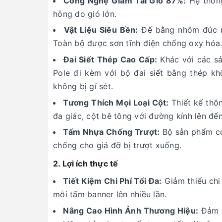
Công Nghệ Giảm Tải Gió 87%:
Hệ thống
hỏng do gió lớn.
Vật Liệu Siêu Bền:
Đế bằng nhôm đúc ngu
Toàn bộ được sơn tĩnh điện chống oxy hóa
Đai Siết Thép Cao Cấp:
Khác với các sả
Pole đi kèm với bộ đai siết bằng thép kh
không bị gỉ sét.
Tương Thích Mọi Loại Cột:
Thiết kế thôn
đa giác, cột bê tông với đường kính lên đế
Tấm Nhựa Chống Trượt:
Bộ sản phẩm có 
chống cho giá đỡ bị trượt xuống.
2. Lợi ích thực tế
Tiết Kiệm Chi Phí Tối Đa:
Giảm thiểu chi 
mỗi tấm banner lên nhiều lần.
Nâng Cao Hình Ảnh Thương Hiệu:
Đảm b