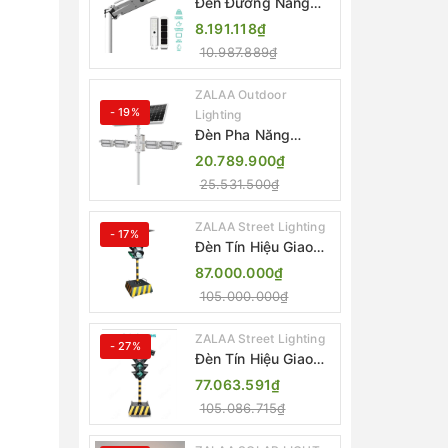
Đèn Đường Năng
Lượng Mặt Trời Tích
8.191.118₫
Hợp Camera ZALAA
10.987.889₫
ZL-BJ04-CCTV
(80W, IP65)
ZALAA Outdoor
- 19%
Lighting
Đèn Pha Năng
Lượng Mặt Trời Sân
20.789.900₫
Thể Thao ZALAA
25.531.500₫
Jsc Chống Nước
IP65 Cao Cấp
ZALAA Street Lighting
- 17%
Đèn Tín Hiệu Giao
Thông Di Động Năng
87.000.000₫
Lượng Mặt Trời
105.000.000₫
ZALAA ZL-300A-D
ZALAA Street Lighting
- 27%
Đèn Tín Hiệu Giao
Thông Di Động Năng
77.063.591₫
Lượng Mặt Trời
105.086.715₫
ZALAA ZL-409300C