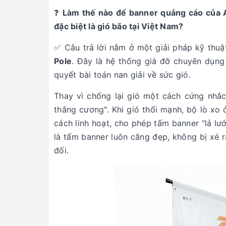
❓
Làm thế nào để banner quảng cáo của Anh
đặc biệt là gió bão tại Việt Nam?
✅ Câu trả lời nằm ở một giải pháp kỹ thu
Pole
. Đây là hệ thống giá đỡ chuyên dụng
quyết bài toán nan giải về sức gió.
Thay vì chống lại gió một cách cứng nhắ
thắng cương". Khi gió thổi mạnh, bộ lò xo
cách linh hoạt, cho phép tấm banner "lả lướ
là tấm banner luôn căng đẹp, không bị xé r
đối.