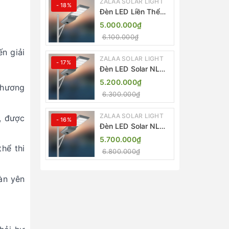
ZALAA SOLAR LIGHT
- 18%
Đèn LED Liền Thể
ZALAA Solar Street
5.000.000₫
Light ZKC-TG 20W
6.100.000₫
25W 30W All In One
n giải
ZALAA SOLAR LIGHT
- 17%
Đèn LED Solar NLMT
Liền Thể ZKC-TG
5.200.000₫
phương
20W All in One |
6.300.000₫
ZALAA Street Light
ZALAA SOLAR LIGHT
, được
- 16%
Đèn LED Solar NLMT
Liền Thể ZKC-TG
5.700.000₫
25W All in One |
hể thi
6.800.000₫
ZALAA Street Light
àn yên