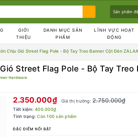
Sản phẩm đ
NG
GIỚI
DANH MỤC SẢN
LĨNH VỰC HOẠT
Ủ
THIỆU
PHẨM
ĐỘNG
n Chịu Gió Street Flag Pole - Bộ Tay Treo Banner Cột Đèn ZALA
Gió Street Flag Pole - Bộ Tay Tre
Bạn chưa xem sản phẩm nào
nner Hardware
2.350.000₫
2.750.000₫
Giá thị trường:
Tiết kiệm:
400.000₫
Tình trạng:
Còn 100 sản phẩm
ĐẶC ĐIỂM NỔI BẬT