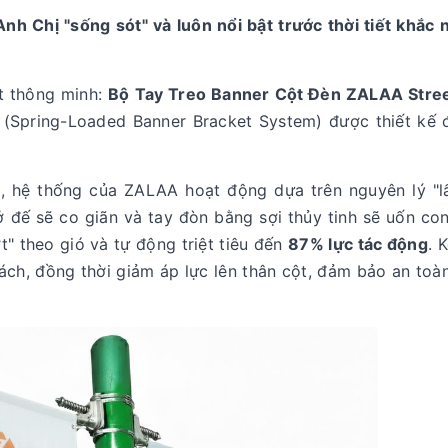
 Chị "sống sót" và luôn nổi bật trước thời tiết khắc n
ật thông minh:
Bộ Tay Treo Banner Cột Đèn ZALAA Stree
 (Spring-Loaded Banner Bracket System) được thiết kế đ
c, hệ thống của ZALAA hoạt động dựa trên nguyên lý "l
 ở đế sẽ co giãn và tay đòn bằng sợi thủy tinh sẽ uốn co
t" theo gió và tự động triệt tiêu đến
87% lực tác động
. 
ách, đồng thời giảm áp lực lên thân cột, đảm bảo an toà