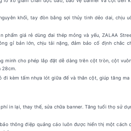
 lò xo giảm chấn độc đáo, bảo vệ banner và cột đèn k
yên khối, tay đòn bằng sợi thủy tinh dẻo dai, chịu uố
.
n phẩm giá rẻ dùng đai thép mỏng và yếu, ZALAA Stree
ông gỉ bản lớn, chịu tải nặng, đảm bảo cố định chắc c
g minh cho phép lắp đặt dễ dàng trên cột tròn, cột vuôn
n 28cm.
đi kèm tấm nhựa lót giữa đế và thân cột, giúp tăng ma 
phí in lại, thay thế, sửa chữa banner. Tăng tuổi thọ sử d
ảo thông điệp quảng cáo luôn được hiển thị một cách 