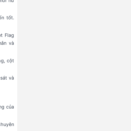
hỏi hư
n tốt.
t Flag
hắn và
g, cột
sát và
ụng của
chuyên