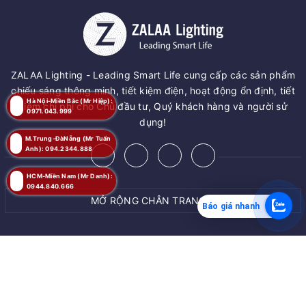
ZALAA Lighting - Leading Smart Life cung cấp các sản phẩm
chiếu sáng thông minh, tiết kiệm điện, hoạt động ổn định, tiết
Hà Nội-Miền Bắc (Mr Hiệp):
kiệm chi phí cho Chủ đầu tư, Quý khách hàng và người sử
0971.043.999
dụng!
M.Trung-ĐàNẵng (Mr Tuấn
Anh): 094.2344.888
HCM-Miền Nam (Mr Danh):
0944.840.666
MỞ RỘNG CHÂN TRANG
Báo giá nhanh
© Bản quyền thuộc về
ZALAA JSC
Cung cấp bởi
ZALAA