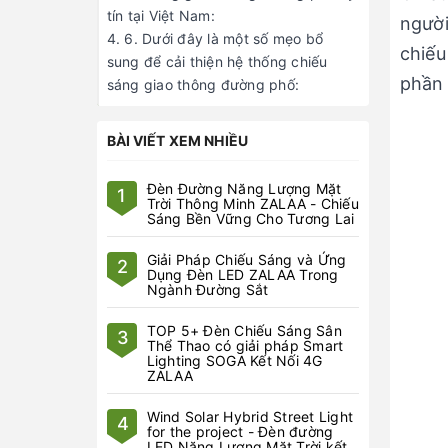
tín tại Việt Nam:
người
6. Dưới đây là một số mẹo bổ
chiếu
sung để cải thiện hệ thống chiếu
phần 
sáng giao thông đường phố:
BÀI VIẾT XEM NHIỀU
Đèn Đường Năng Lượng Mặt
1
Trời Thông Minh ZALAA - Chiếu
Sáng Bền Vững Cho Tương Lai
Giải Pháp Chiếu Sáng và Ứng
2
Dụng Đèn LED ZALAA Trong
Ngành Đường Sắt
TOP 5+ Đèn Chiếu Sáng Sân
3
Thể Thao có giải pháp Smart
Lighting SOGA Kết Nối 4G
ZALAA
Wind Solar Hybrid Street Light
4
for the project - Đèn đường
LED Năng Lượng Mặt Trời kết