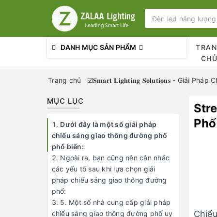
DANH MỤC SẢN PHẨM
TRA
CH
Trang chủ
☑️𝐒𝐦𝐚𝐫𝐭 𝐋𝐢𝐠𝐡𝐭𝐢𝐧𝐠 𝐒𝐨𝐥𝐮𝐭𝐢𝐨𝐧𝐬 - G
MỤC LỤC
Str
Phố
Dưới đây là một số giải pháp
chiếu sáng giao thông đường phố
phổ biến:
Ngoài ra, bạn cũng nên cân nhắc
các yếu tố sau khi lựa chọn giải
pháp chiếu sáng giao thông đường
phố:
5. Một số nhà cung cấp giải pháp
Chiế
chiếu sáng giao thông đường phố uy