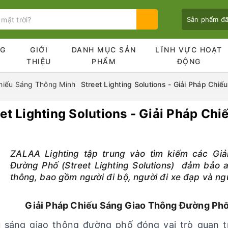
Sản phẩm đ
NG
GIỚI
DANH MỤC SẢN
LĨNH VỰC HOẠT
Ủ
THIỆU
PHẨM
ĐỘNG
iải Pháp Chiếu Sáng Thông Minh
Street Lighting Solutions - Giải Pháp Ch
eet Lighting Solutions - Giải Pháp C
Bạn chưa xem sản phẩm nào
ZALAA Lighting tập trung vào tìm kiếm các Gi
Đường Phố (Street Lighting Solutions) đảm bảo a
thông, bao gồm người đi bộ, người đi xe đạp và ngư
Giải Pháp Chiếu Sáng Giao Thông Đường Phố 
u sáng giao thông đường phố đóng vai trò quan 