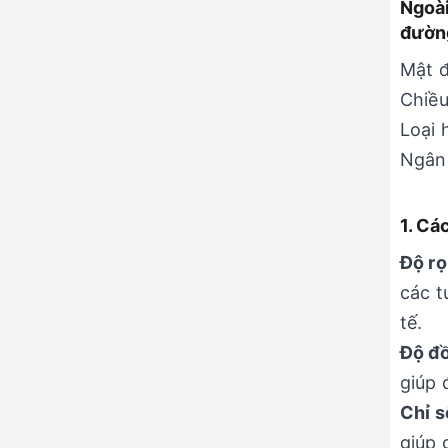
Ngoài
đườn
Mật đ
Chiều
Loại 
Ngân
1. Cá
Độ rọ
các t
tế.
Độ đ
giúp 
Chỉ s
giúp 