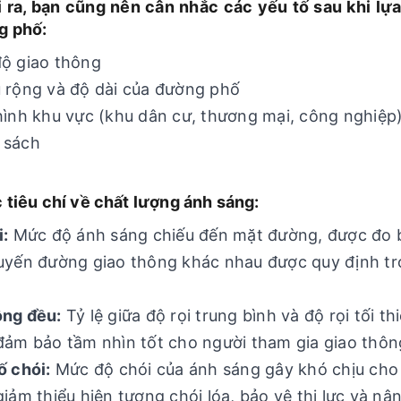
 ra, bạn cũng nên cân nhắc các yếu tố sau khi lự
g phố:
ộ giao thông
 rộng và độ dài của đường phố
hình khu vực (khu dân cư, thương mại, công nghiệp
 sách
c tiêu chí về chất lượng ánh sáng:
i:
Mức độ ánh sáng chiếu đến mặt đường, được đo bằng
uyến đường giao thông khác nhau được quy định tr
ồng đều:
Tỷ lệ giữa độ rọi trung bình và độ rọi tối 
đảm bảo tầm nhìn tốt cho người tham gia giao thôn
ố chói:
Mức độ chói của ánh sáng gây khó chịu cho 
giảm thiểu hiện tượng chói lóa, bảo vệ thị lực và nâ