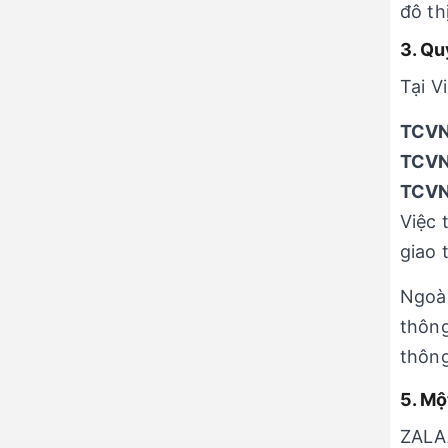
đô th
3. Qu
Tại V
TCVN 
TCVN 
TCVN 
Việc 
giao 
Ngoài
thông
thôn
5. Mộ
ZALAA