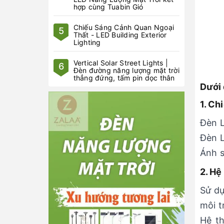
hợp cùng Tuabin Gió
Chiếu Sáng Cảnh Quan Ngoại
5
Thất - LED Building Exterior
Lighting
Vertical Solar Street Lights |
6
Đèn đường năng lượng mặt trời
thẳng đứng, tấm pin dọc thân
Dưới 
1. Ch
Đèn L
Đèn L
Ánh s
2. Hệ
Sử dụ
môi t
Hệ th