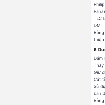
Phili
Pana
TLC L
DMT 
Bằng 
thiện
6. Dư
Đảm b
Thay 
Giữ c
Cắt t
Sử dụ
ban 
Bằng 