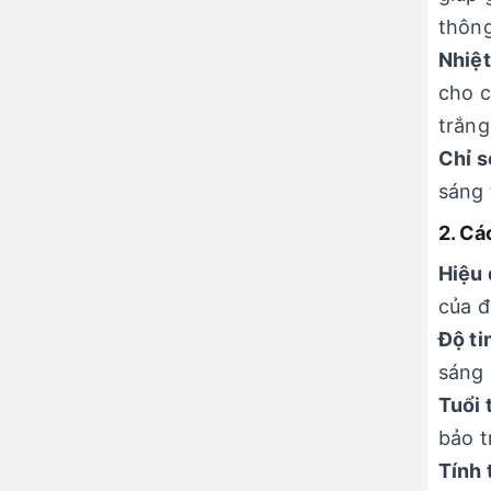
thông
Nhiệt
cho c
trắng
Chỉ s
sáng 
2. Cá
Hiệu 
của đ
Độ ti
sáng 
Tuổi 
bảo t
Tính