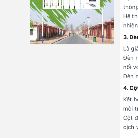
thông
Hệ th
nhiên
3. Đè
Là gi
Đèn n
nối vớ
Đèn n
4. Cộ
Kết h
môi t
Cột đ
dịch 