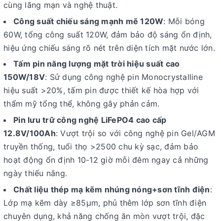
cùng lãng mạn và nghệ thuật.
Công suất chiếu sáng mạnh mẽ 120W
: Mỗi bóng
60W, tổng công suất 120W, đảm bảo độ sáng ổn định,
hiệu ứng chiếu sáng rõ nét trên diện tích mặt nước lớn.
Tấm pin năng lượng mặt trời hiệu suất cao
150W/18V
: Sử dụng công nghệ pin Monocrystalline
hiệu suất >20%, tấm pin được thiết kế hòa hợp với
thẩm mỹ tổng thể, không gây phản cảm.
Pin lưu trữ công nghệ LiFePO4 cao cấp
12.8V/100Ah
: Vượt trội so với công nghệ pin Gel/AGM
truyền thống, tuổi thọ >2500 chu kỳ sạc, đảm bảo
hoạt động ổn định 10-12 giờ mỗi đêm ngay cả những
ngày thiếu nắng.
Chất liệu thép mạ kẽm nhúng nóng+sơn tĩnh điện
:
Lớp mạ kẽm dày ≥85μm, phủ thêm lớp sơn tĩnh điện
chuyên dụng, khả năng chống ăn mòn vượt trội, đặc