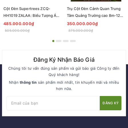
Cột Đèn Supertrees ZCQ-
Trụ Cột Đèn Cảnh Quan Trung
HH1019 ZALAA: Biểu Tượng Ánh
Tâm Quảng Trường cao 8m-12m
Sáng Cho Đại Đô Thị
ZCQ-HH1001 ZALAA Fortune
485.000.000₫
350.000.000₫
Tree Series
505.000.000₫
375.000.000₫
Đăng Ký Nhận Báo Giá
Chúng tôi tư vấn đúng sản phẩm và gửi báo giá Công ty đến
Quý khách hàng!
Nhận
thông tin
sản phẩm mới nhất, tin khuyến mãi và nhiều
hơn nữa.
ĐĂNG KÝ