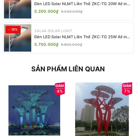
Đèn LED Solar NLMT Liền Thể ZKC-TG 20W All in
One | ZALAA Street Light
5.200.000₫
6.300.000₫
- 16%
ZALAA SOLAR LIGHT
Đèn LED Solar NLMT Liền Thể ZKC-TG 25W All in
One | ZALAA Street Light
5.700.000₫
6.800.000₫
SẢN PHẨM LIÊN QUAN
4%
7%