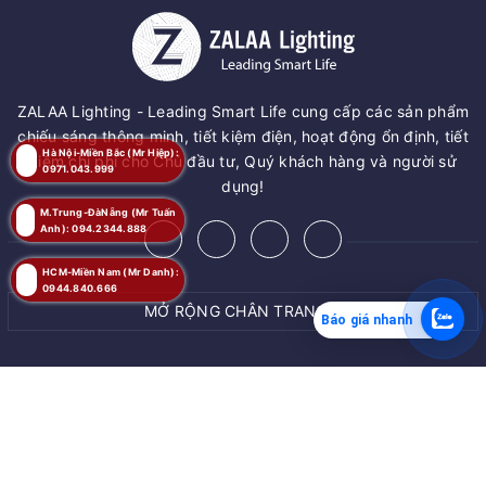
ZALAA Lighting - Leading Smart Life cung cấp các sản phẩm
chiếu sáng thông minh, tiết kiệm điện, hoạt động ổn định, tiết
Hà Nội-Miền Bắc (Mr Hiệp):
kiệm chi phí cho Chủ đầu tư, Quý khách hàng và người sử
0971.043.999
dụng!
M.Trung-ĐàNẵng (Mr Tuấn
Anh): 094.2344.888
HCM-Miền Nam (Mr Danh):
0944.840.666
MỞ RỘNG CHÂN TRANG
Báo giá nhanh
MUA NGAY
© Bản quyền thuộc về
ZALAA JSC
Giao hàng tận nơi
Cung cấp bởi
ZALAA