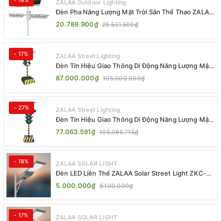
ZALAA Outdoor Lighting
Đèn Pha Năng Lượng Mặt Trời Sân Thể Thao ZALAA
Jsc Chống Nước IP65 Cao Cấp
20.789.900₫
25.531.500₫
- 17%
ZALAA Street Lighting
Đèn Tín Hiệu Giao Thông Di Động Năng Lượng Mặt
Trời ZALAA ZL-300A-D
87.000.000₫
105.000.000₫
- 27%
ZALAA Street Lighting
Đèn Tín Hiệu Giao Thông Di Động Năng Lượng Mặt
Trời ZALAA ZL-409300C
77.063.591₫
105.086.715₫
- 18%
ZALAA SOLAR LIGHT
Đèn LED Liền Thể ZALAA Solar Street Light ZKC-
TG 20W 25W 30W All In One
5.000.000₫
6.100.000₫
- 17%
ZALAA SOLAR LIGHT