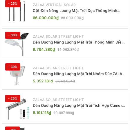
- 25%
ZALAA VERTICAL SOLAR
Cột Đèn Năng Lượng Mặt Trời Dọc Thông Minh
ZSR-YYDS-360 | ZALAA Jsc
66.000.000₫
88.000.000₫
- 30%
ZALAA SOLAR STREET LIGHT
Đèn Đường Năng Lượng Mặt Trời Thông Minh Điều
Khiển MPPT ZL-GMX01 ZALAA
9.794.380₫
14.062.870₫
- 39%
ZALAA SOLAR STREET LIGHT
Đèn Đường Năng Lượng Mặt Trời Nhôm Đúc ZALAA
ZL-BWH Cao Cấp IP65
5.352.181₫
8.843.884₫
- 25%
ZALAA SOLAR STREET LIGHT
Đèn Đường Năng Lượng Mặt Trời Tích Hợp Camera
ZALAA ZL-BJ04-CCTV (80W, IP65)
8.191.118₫
10.987.889₫
- 19%