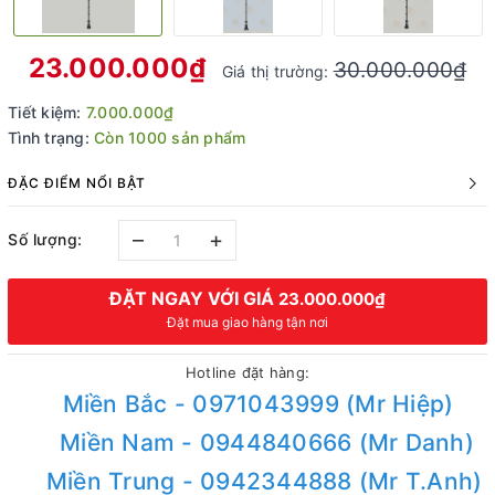
23.000.000₫
30.000.000₫
Giá thị trường:
Tiết kiệm:
7.000.000₫
Tình trạng:
Còn 1000 sản phẩm
ĐẶC ĐIỂM NỔI BẬT
–
+
Số lượng:
ĐẶT NGAY VỚI GIÁ
23.000.000₫
Đặt mua giao hàng tận nơi
Hotline đặt hàng:
Miền Bắc - 0971043999 (Mr Hiệp)
Miền Nam - 0944840666 (Mr Danh)
Miền Trung - 0942344888 (Mr T.Anh)