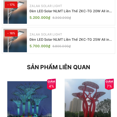
- 17%
ZALAA SOLAR LIGHT
Đèn LED Solar NLMT Liền Thể ZKC-TG 20W All in
One | ZALAA Street Light
5.200.000₫
6.300.000₫
- 16%
ZALAA SOLAR LIGHT
Đèn LED Solar NLMT Liền Thể ZKC-TG 25W All in
One | ZALAA Street Light
5.700.000₫
6.800.000₫
SẢN PHẨM LIÊN QUAN
4%
7%