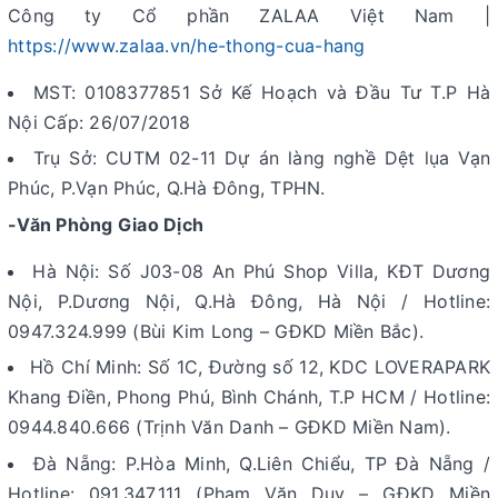
Công ty Cổ phần ZALAA Việt Nam |
https://www.zalaa.vn/he-thong-cua-hang
MST: 0108377851 Sở Kế Hoạch và Đầu Tư T.P Hà
Nội Cấp: 26/07/2018
Trụ Sở: CUTM 02-11 Dự án làng nghề Dệt lụa Vạn
Phúc, P.Vạn Phúc, Q.Hà Đông, TPHN.
-Văn Phòng Giao Dịch
Hà Nội: Số J03-08 An Phú Shop Villa, KĐT Dương
Nội, P.Dương Nội, Q.Hà Đông, Hà Nội / Hotline:
0947.324.999 (Bùi Kim Long – GĐKD Miền Bắc).
Hồ Chí Minh: Số 1C, Đường số 12, KDC LOVERAPARK
Khang Điền, Phong Phú, Bình Chánh, T.P HCM / Hotline:
0944.840.666 (Trịnh Văn Danh – GĐKD Miền Nam).
Đà Nẵng: P.Hòa Minh, Q.Liên Chiểu, TP Đà Nẵng /
Hotline: 091.347.111 (Phạm Văn Duy – GĐKD Miền