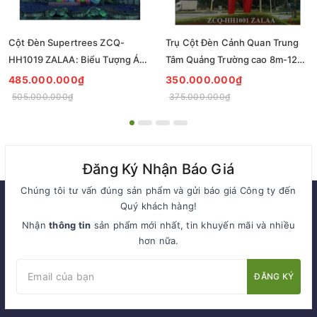
Cột Đèn Supertrees ZCQ-
Trụ Cột Đèn Cảnh Quan Trung
HH1019 ZALAA: Biểu Tượng Ánh
Tâm Quảng Trường cao 8m-12m
Sáng Cho Đại Đô Thị
ZCQ-HH1001 ZALAA Fortune
485.000.000₫
350.000.000₫
Tree Series
505.000.000₫
375.000.000₫
Đăng Ký Nhận Báo Giá
Chúng tôi tư vấn đúng sản phẩm và gửi báo giá Công ty đến
Quý khách hàng!
Nhận
thông tin
sản phẩm mới nhất, tin khuyến mãi và nhiều
hơn nữa.
ĐĂNG KÝ