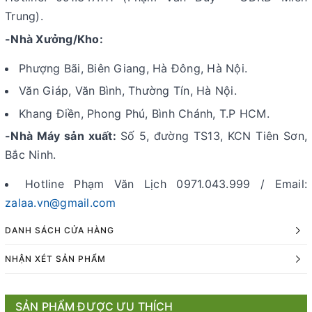
Trung).
-Nhà Xưởng/Kho:
Phượng Bãi, Biên Giang, Hà Đông, Hà Nội.
Văn Giáp, Văn Bình, Thường Tín, Hà Nội.
Khang Điền, Phong Phú, Bình Chánh, T.P HCM.
-Nhà Máy sản xuất:
Số 5, đường TS13, KCN Tiên Sơn,
Bắc Ninh.
Hotline Phạm Văn Lịch 0971.043.999 / Email:
zalaa.vn@gmail.com
DANH SÁCH CỬA HÀNG
NHẬN XÉT SẢN PHẨM
SẢN PHẨM ĐƯỢC ƯU THÍCH