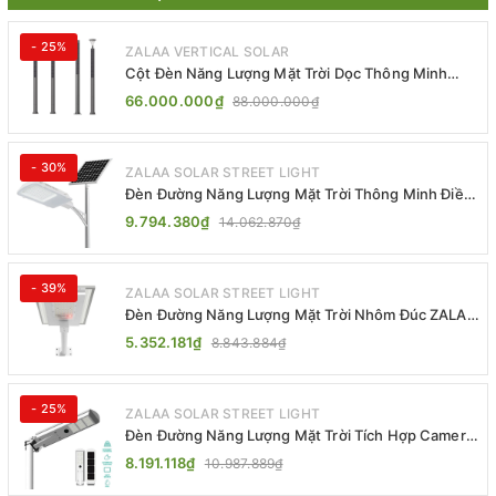
- 25%
ZALAA VERTICAL SOLAR
Cột Đèn Năng Lượng Mặt Trời Dọc Thông Minh
ZSR-YYDS-360 | ZALAA Jsc
66.000.000₫
88.000.000₫
- 30%
ZALAA SOLAR STREET LIGHT
Đèn Đường Năng Lượng Mặt Trời Thông Minh Điều
Khiển MPPT ZL-GMX01 ZALAA
9.794.380₫
14.062.870₫
- 39%
ZALAA SOLAR STREET LIGHT
Đèn Đường Năng Lượng Mặt Trời Nhôm Đúc ZALAA
ZL-BWH Cao Cấp IP65
5.352.181₫
8.843.884₫
- 25%
ZALAA SOLAR STREET LIGHT
Đèn Đường Năng Lượng Mặt Trời Tích Hợp Camera
ZALAA ZL-BJ04-CCTV (80W, IP65)
8.191.118₫
10.987.889₫