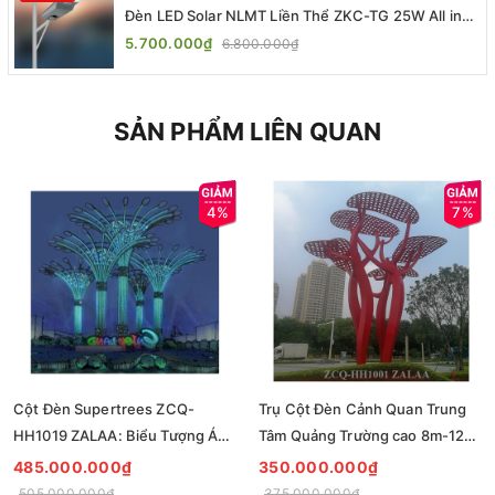
Đèn LED Solar NLMT Liền Thể ZKC-TG 25W All in
One | ZALAA Street Light
5.700.000₫
6.800.000₫
SẢN PHẨM LIÊN QUAN
4%
7%
Cột Đèn Supertrees ZCQ-
Trụ Cột Đèn Cảnh Quan Trung
HH1019 ZALAA: Biểu Tượng Ánh
Tâm Quảng Trường cao 8m-12m
Sáng Cho Đại Đô Thị
ZCQ-HH1001 ZALAA Fortune
485.000.000₫
350.000.000₫
Tree Series
505.000.000₫
375.000.000₫