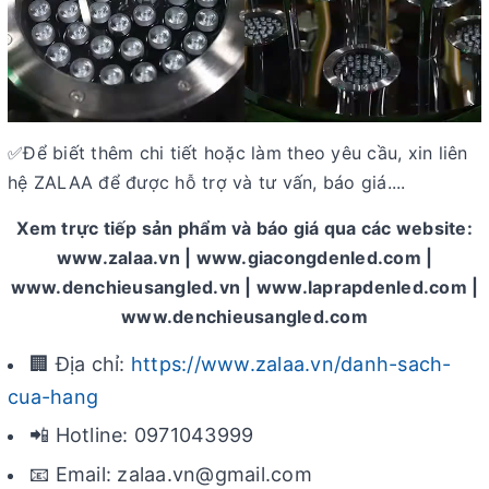
Để biết thêm chi tiết hoặc làm theo yêu cầu, xin liên
✅
hệ ZALAA để được hỗ trợ và tư vấn, báo giá....
Xem trực tiếp sản phẩm và báo giá qua các website:
www.zalaa.vn | www.giacongdenled.com |
www.denchieusangled.vn | www.laprapdenled.com |
www.denchieusangled.com
🏢 Địa chỉ:
https://www.zalaa.vn/danh-sach-
cua-hang
📲 Hotline: 0971043999
📧 Email: zalaa.vn@gmail.com