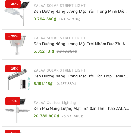
- 30%
ZALAA SOLAR STREET LIGHT
Đèn Đường Năng Lượng Mặt Trời Thông Minh Điều
Khiển MPPT ZL-GMX01 ZALAA
9.794.380₫
14.062.870₫
- 39%
ZALAA SOLAR STREET LIGHT
Đèn Đường Năng Lượng Mặt Trời Nhôm Đúc ZALAA
ZL-BWH Cao Cấp IP65
5.352.181₫
8.843.884₫
- 25%
ZALAA SOLAR STREET LIGHT
Đèn Đường Năng Lượng Mặt Trời Tích Hợp Camera
ZALAA ZL-BJ04-CCTV (80W, IP65)
8.191.118₫
10.987.889₫
- 19%
ZALAA Outdoor Lighting
Đèn Pha Năng Lượng Mặt Trời Sân Thể Thao ZALAA
Jsc Chống Nước IP65 Cao Cấp
20.789.900₫
25.531.500₫