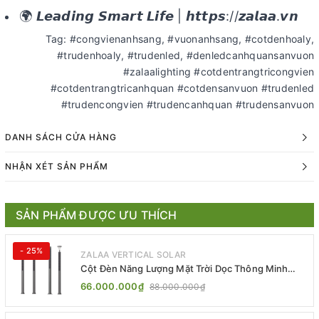
🌍 𝙇𝙚𝙖𝙙𝙞𝙣𝙜 𝙎𝙢𝙖𝙧𝙩 𝙇𝙞𝙛𝙚 | 𝙝𝙩𝙩𝙥𝙨://𝙯𝙖𝙡𝙖𝙖.𝙫𝙣
Tag: #congvienanhsang, #vuonanhsang, #cotdenhoaly,
#trudenhoaly, #trudenled, #denledcanhquansanvuon
#zalaalighting #cotdentrangtricongvien
#cotdentrangtricanhquan #cotdensanvuon #trudenled
#trudencongvien #trudencanhquan #trudensanvuon
DANH SÁCH CỬA HÀNG
NHẬN XÉT SẢN PHẨM
SẢN PHẨM ĐƯỢC ƯU THÍCH
- 25%
ZALAA VERTICAL SOLAR
Cột Đèn Năng Lượng Mặt Trời Dọc Thông Minh
ZSR-YYDS-360 | ZALAA Jsc
66.000.000₫
88.000.000₫