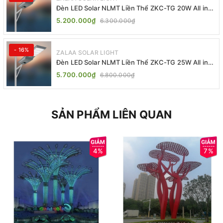
Đèn LED Solar NLMT Liền Thể ZKC-TG 20W All in
One | ZALAA Street Light
5.200.000₫
6.300.000₫
- 16%
ZALAA SOLAR LIGHT
Đèn LED Solar NLMT Liền Thể ZKC-TG 25W All in
One | ZALAA Street Light
5.700.000₫
6.800.000₫
SẢN PHẨM LIÊN QUAN
4%
7%