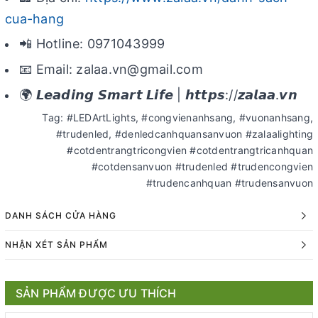
cua-hang
📲 Hotline: 0971043999
📧 Email: zalaa.vn@gmail.com
🌍 𝙇𝙚𝙖𝙙𝙞𝙣𝙜 𝙎𝙢𝙖𝙧𝙩 𝙇𝙞𝙛𝙚 | 𝙝𝙩𝙩𝙥𝙨://𝙯𝙖𝙡𝙖𝙖.𝙫𝙣
Tag: #LEDArtLights, #congvienanhsang, #vuonanhsang,
#trudenled, #denledcanhquansanvuon #zalaalighting
#cotdentrangtricongvien #cotdentrangtricanhquan
#cotdensanvuon #trudenled #trudencongvien
#trudencanhquan #trudensanvuon
DANH SÁCH CỬA HÀNG
NHẬN XÉT SẢN PHẨM
SẢN PHẨM ĐƯỢC ƯU THÍCH