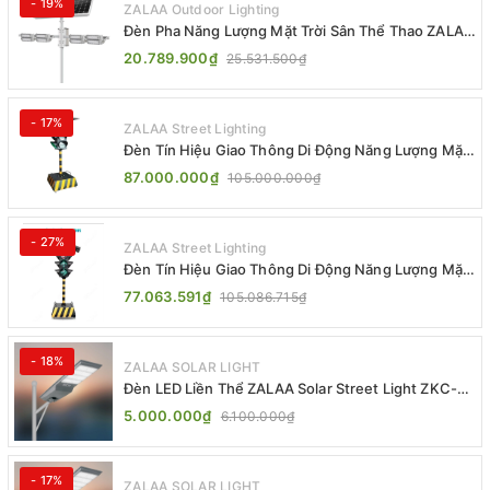
- 19%
ZALAA Outdoor Lighting
Đèn Pha Năng Lượng Mặt Trời Sân Thể Thao ZALAA
Jsc Chống Nước IP65 Cao Cấp
20.789.900₫
25.531.500₫
- 17%
ZALAA Street Lighting
Đèn Tín Hiệu Giao Thông Di Động Năng Lượng Mặt
Trời ZALAA ZL-300A-D
87.000.000₫
105.000.000₫
- 27%
ZALAA Street Lighting
Đèn Tín Hiệu Giao Thông Di Động Năng Lượng Mặt
Trời ZALAA ZL-409300C
77.063.591₫
105.086.715₫
- 18%
ZALAA SOLAR LIGHT
Đèn LED Liền Thể ZALAA Solar Street Light ZKC-
TG 20W 25W 30W All In One
5.000.000₫
6.100.000₫
- 17%
ZALAA SOLAR LIGHT