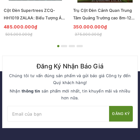
Cột Đèn Supertrees ZCQ-
Trụ Cột Đèn Cảnh Quan Trung
HH1019 ZALAA: Biểu Tượng Ánh
Tâm Quảng Trường cao 8m-12m
Sáng Cho Đại Đô Thị
ZCQ-HH1001 ZALAA Fortune
485.000.000₫
350.000.000₫
Tree Series
505.000.000₫
375.000.000₫
Đăng Ký Nhận Báo Giá
Chúng tôi tư vấn đúng sản phẩm và gửi báo giá Công ty đến
Quý khách hàng!
Nhận
thông tin
sản phẩm mới nhất, tin khuyến mãi và nhiều
hơn nữa.
ĐĂNG KÝ