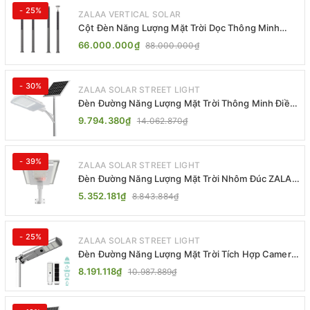
- 25%
ZALAA VERTICAL SOLAR
Cột Đèn Năng Lượng Mặt Trời Dọc Thông Minh
ZSR-YYDS-360 | ZALAA Jsc
66.000.000₫
88.000.000₫
- 30%
ZALAA SOLAR STREET LIGHT
Đèn Đường Năng Lượng Mặt Trời Thông Minh Điều
Khiển MPPT ZL-GMX01 ZALAA
9.794.380₫
14.062.870₫
- 39%
ZALAA SOLAR STREET LIGHT
Đèn Đường Năng Lượng Mặt Trời Nhôm Đúc ZALAA
ZL-BWH Cao Cấp IP65
5.352.181₫
8.843.884₫
- 25%
ZALAA SOLAR STREET LIGHT
Đèn Đường Năng Lượng Mặt Trời Tích Hợp Camera
ZALAA ZL-BJ04-CCTV (80W, IP65)
8.191.118₫
10.987.889₫