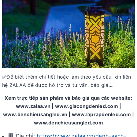
Để biết thêm chi tiết hoặc làm theo yêu cầu, xin liên
✅
hệ ZALAA để được hỗ trợ và tư vấn, báo giá....
Xem trực tiếp sản phẩm và báo giá qua các website:
www.zalaa.vn | www.giacongdenled.com |
www.denchieusangled.vn | www.laprapdenled.com |
www.denchieusangled.com
🏢 Địa chỉ:
https://www.zalaa.vn/danh-sach-