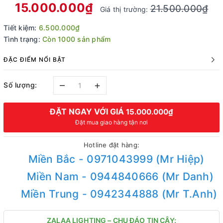
15.000.000₫
21.500.000₫
Giá thị trường:
Tiết kiệm:
6.500.000₫
Tình trạng:
Còn 1000 sản phẩm
ĐẶC ĐIỂM NỔI BẬT
–
+
Số lượng:
ĐẶT NGAY VỚI GIÁ
15.000.000₫
Đặt mua giao hàng tận nơi
Hotline đặt hàng:
Miền Bắc - 0971043999 (Mr Hiệp)
Miền Nam - 0944840666 (Mr Danh)
Miền Trung - 0942344888 (Mr T.Anh)
ZALAA LIGHTING – CHU ĐÁO TIN CẬY: