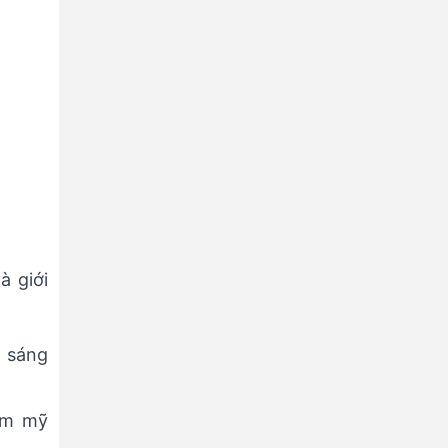
à giới
u sáng
ẩm mỹ