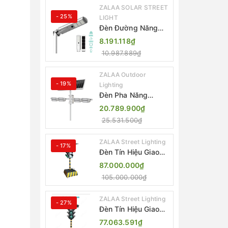
ZALAA SOLAR STREET
- 25%
LIGHT
Đèn Đường Năng
Lượng Mặt Trời Tích
8.191.118₫
Hợp Camera ZALAA
10.987.889₫
ZL-BJ04-CCTV
(80W, IP65)
ZALAA Outdoor
- 19%
Lighting
Đèn Pha Năng
Lượng Mặt Trời Sân
20.789.900₫
Thể Thao ZALAA
25.531.500₫
Jsc Chống Nước
IP65 Cao Cấp
ZALAA Street Lighting
- 17%
Đèn Tín Hiệu Giao
Thông Di Động Năng
87.000.000₫
Lượng Mặt Trời
105.000.000₫
ZALAA ZL-300A-D
ZALAA Street Lighting
- 27%
Đèn Tín Hiệu Giao
Thông Di Động Năng
77.063.591₫