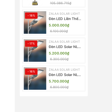
Lượng Mặt Trời
105.086.715₫
ZALAA ZL-409300C
ZALAA SOLAR LIGHT
- 18%
Đèn LED Liền Thể
ZALAA Solar Street
5.000.000₫
Light ZKC-TG 20W
6.100.000₫
25W 30W All In One
ZALAA SOLAR LIGHT
- 17%
Đèn LED Solar NLMT
Liền Thể ZKC-TG
5.200.000₫
20W All in One |
6.300.000₫
ZALAA Street Light
ZALAA SOLAR LIGHT
- 16%
Đèn LED Solar NLMT
Liền Thể ZKC-TG
5.700.000₫
25W All in One |
6.800.000₫
ZALAA Street Light