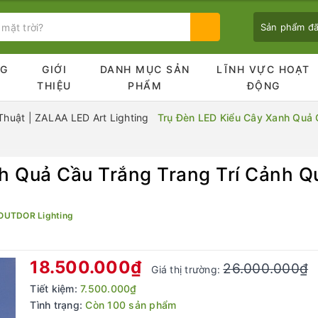
Sản phẩm đ
NG
GIỚI
DANH MỤC SẢN
LĨNH VỰC HOẠT
Ủ
THIỆU
PHẨM
ĐỘNG
huật | ZALAA LED Art Lighting
Trụ Đèn LED Kiểu Cây Xanh Quả 
Bạn chưa xem sản phẩm nào
h Quả Cầu Trắng Trang Trí Cảnh 
OUTDOR Lighting
18.500.000₫
26.000.000₫
Giá thị trường:
Tiết kiệm:
7.500.000₫
Tình trạng:
Còn 100 sản phẩm