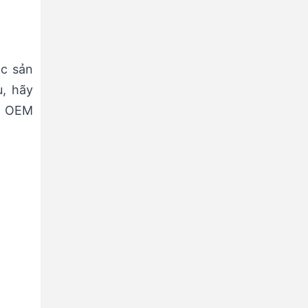
c sản
, hãy
và OEM