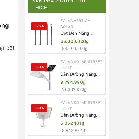
SẢN PHẨM ĐƯỢC ƯU
THÍCH
ZALAA VERTICAL
ông
- 25%
SOLAR
Cột Đèn Năng
Lượng Mặt Trời Dọc
66.000.000₫
Thông Minh ZSR-
ại cột
88.000.000₫
YYDS-360 | ZALAA
Jsc
ZALAA SOLAR STREET
- 30%
LIGHT
Đèn Đường Năng
Lượng Mặt Trời
9.794.380₫
Thông Minh Điều
14.062.870₫
Khiển MPPT ZL-
GMX01 ZALAA
ZALAA SOLAR STREET
- 39%
LIGHT
Đèn Đường Năng
Lượng Mặt Trời
5.352.181₫
Nhôm Đúc ZALAA
8.843.884₫
ZL-BWH Cao Cấp
IP65