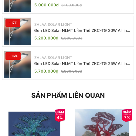
TG 20W 25W 30W All In One
5.000.000₫
6.100.000₫
- 17%
ZALAA SOLAR LIGHT
Đèn LED Solar NLMT Liền Thể ZKC-TG 20W All in
One | ZALAA Street Light
5.200.000₫
6.300.000₫
- 16%
ZALAA SOLAR LIGHT
Đèn LED Solar NLMT Liền Thể ZKC-TG 25W All in
One | ZALAA Street Light
5.700.000₫
6.800.000₫
SẢN PHẨM LIÊN QUAN
4%
7%