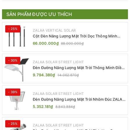
SẢN PHẨM ĐƯỢC ƯU THÍCH
- 25%
ZALAA VERTICAL SOLAR
Cột Đèn Năng Lượng Mặt Trời Dọc Thông Minh
ZSR-YYDS-360 | ZALAA Jsc
66.000.000₫
88.000.000₫
- 30%
ZALAA SOLAR STREET LIGHT
Đèn Đường Năng Lượng Mặt Trời Thông Minh Điều
Khiển MPPT ZL-GMX01 ZALAA
9.794.380₫
14.062.870₫
- 39%
ZALAA SOLAR STREET LIGHT
Đèn Đường Năng Lượng Mặt Trời Nhôm Đúc ZALAA
ZL-BWH Cao Cấp IP65
5.352.181₫
8.843.884₫
- 25%
ZALAA SOLAR STREET LIGHT