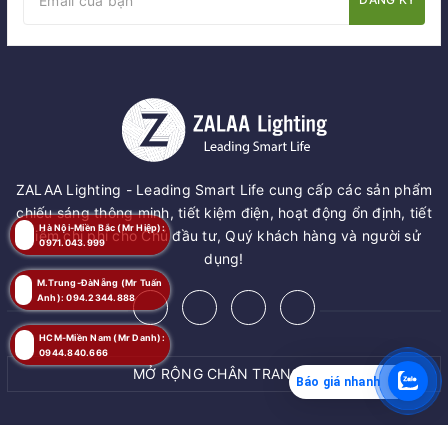
ZALAA Lighting - Leading Smart Life cung cấp các sản phẩm
chiếu sáng thông minh, tiết kiệm điện, hoạt động ổn định, tiết
Hà Nội-Miền Bắc (Mr Hiệp):
kiệm chi phí cho Chủ đầu tư, Quý khách hàng và người sử
0971.043.999
dụng!
M.Trung-ĐàNẵng (Mr Tuấn
Anh): 094.2344.888
HCM-Miền Nam (Mr Danh):
0944.840.666
MỞ RỘNG CHÂN TRANG
Báo giá nhanh
MUA NGAY