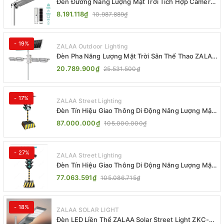
Đèn Đường Năng Lượng Mặt Trời Tích Hợp Camera
ZALAA ZL-BJ04-CCTV (80W, IP65)
8.191.118₫
10.987.889₫
- 19%
ZALAA Outdoor Lighting
Đèn Pha Năng Lượng Mặt Trời Sân Thể Thao ZALAA
Jsc Chống Nước IP65 Cao Cấp
20.789.900₫
25.531.500₫
- 17%
ZALAA Street Lighting
Đèn Tín Hiệu Giao Thông Di Động Năng Lượng Mặt
Trời ZALAA ZL-300A-D
87.000.000₫
105.000.000₫
- 27%
ZALAA Street Lighting
Đèn Tín Hiệu Giao Thông Di Động Năng Lượng Mặt
Trời ZALAA ZL-409300C
77.063.591₫
105.086.715₫
- 18%
ZALAA SOLAR LIGHT
Đèn LED Liền Thể ZALAA Solar Street Light ZKC-