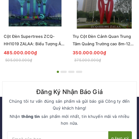
Cột Đèn Supertrees ZCQ-
Trụ Cột Đèn Cảnh Quan Trung
HH1019 ZALAA: Biểu Tượng Ánh
Tâm Quảng Trường cao 8m-12m
Sáng Cho Đại Đô Thị
ZCQ-HH1001 ZALAA Fortune
485.000.000₫
350.000.000₫
Tree Series
505.000.000₫
375.000.000₫
Đăng Ký Nhận Báo Giá
Chúng tôi tư vấn đúng sản phẩm và gửi báo giá Công ty đến
Quý khách hàng!
Nhận
thông tin
sản phẩm mới nhất, tin khuyến mãi và nhiều
hơn nữa.
ĐĂNG KÝ