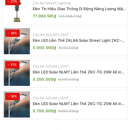
- 27%
ZALAA Street Lighting
Đèn Tín Hiệu Giao Thông Di Động Năng Lượng Mặt
Trời ZALAA ZL-409300C
77.063.591₫
105.086.715₫
- 18%
ZALAA SOLAR LIGHT
Đèn LED Liền Thể ZALAA Solar Street Light ZKC-
TG 20W 25W 30W All In One
5.000.000₫
6.100.000₫
- 17%
ZALAA SOLAR LIGHT
Đèn LED Solar NLMT Liền Thể ZKC-TG 20W All in
One | ZALAA Street Light
5.200.000₫
6.300.000₫
- 16%
ZALAA SOLAR LIGHT
Đèn LED Solar NLMT Liền Thể ZKC-TG 25W All in
One | ZALAA Street Light
5.700.000₫
6.800.000₫