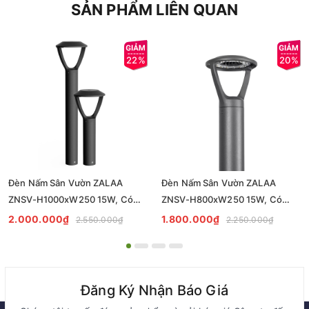
SẢN PHẨM LIÊN QUAN
22%
20%
Đèn Nấm Sân Vườn ZALAA
Đèn Nấm Sân Vườn ZALAA
ZNSV-H1000xW250 15W, Có
ZNSV-H800xW250 15W, Có
thân tròn Ø102 cao H1m
thân tròn Ø102 cao H0.8m
2.000.000₫
1.800.000₫
2.550.000₫
2.250.000₫
Đăng Ký Nhận Báo Giá