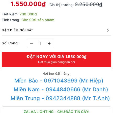
1.550.000₫
2.250.000₫
Giá thị trường:
Tiết kiệm:
700.000₫
Tình trạng:
Còn 999 sản phẩm
ĐẶC ĐIỂM NỔI BẬT
–
+
Số lượng:
ĐẶT NGAY VỚI GIÁ
1.550.000₫
Đặt mua giao hàng tận nơi
Hotline đặt hàng:
Miền Bắc - 0971043999 (Mr Hiệp)
Miền Nam - 0944840666 (Mr Danh)
Miền Trung - 0942344888 (Mr T.Anh)
ZALAA LIGHTING – CHU ĐÁO TIN CẬY: