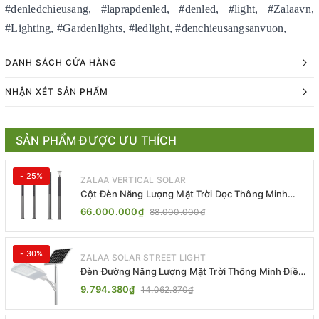
#denledchieusang, #laprapdenled, #denled, #light, #Zalaavn,
#Lighting, #Gardenlights, #ledlight, #denchieusangsanvuon,
DANH SÁCH CỬA HÀNG
NHẬN XÉT SẢN PHẨM
SẢN PHẨM ĐƯỢC ƯU THÍCH
- 25%
ZALAA VERTICAL SOLAR
Cột Đèn Năng Lượng Mặt Trời Dọc Thông Minh
ZSR-YYDS-360 | ZALAA Jsc
66.000.000₫
88.000.000₫
- 30%
ZALAA SOLAR STREET LIGHT
Đèn Đường Năng Lượng Mặt Trời Thông Minh Điều
Khiển MPPT ZL-GMX01 ZALAA
9.794.380₫
14.062.870₫