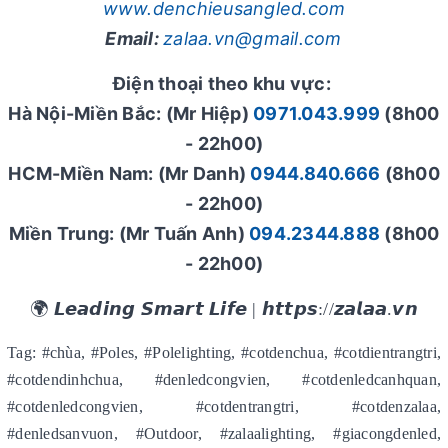
www.denchieusangled.com
Email:
zalaa.vn@gmail.com
Điện thoại theo khu vực:
Hà Nội-Miền Bắc: (Mr Hiệp)
0971.043.999
(8h00
- 22h00)
HCM-Miền Nam: (Mr Danh)
0944.840.666
(8h00
- 22h00)
Miền Trung: (Mr Tuấn Anh)
094.2344.888
(8h00
- 22h00)
🌍 𝙇𝙚𝙖𝙙𝙞𝙣𝙜 𝙎𝙢𝙖𝙧𝙩 𝙇𝙞𝙛𝙚 | 𝙝𝙩𝙩𝙥𝙨://𝙯𝙖𝙡𝙖𝙖.𝙫𝙣
Tag: #chùa, #Poles, #Polelighting, #cotdenchua, #cotdientrangtri,
#cotdendinhchua, #denledcongvien, #cotdenledcanhquan,
#cotdenledcongvien, #cotdentrangtri, #cotdenzalaa,
#denledsanvuon, #Outdoor, #zalaalighting, #giacongdenled,