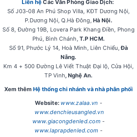
Liên hệ
Các Văn Phòng Giao Dịch:
Số J03-08 An Phú Shop Villa, KĐT Dương Nội,
P.Dương Nội, Q.Hà Đông,
Hà Nội.
Số 8, Đường 19B, Lovera Park Khang Điền, Phong
Phú, Bình Chánh,
T.P HCM.
Số 91, Phước Lý 14, Hoà Minh, Liên Chiểu,
Đà
Nẵng.
Km 4 + 500 Đường Lê Viết Thuật Đại lộ, Cửa Hội,
TP Vinh
, Nghệ An.
Xem thêm
Hệ thống chi nhánh và nhà phân phối
Website:
www.zalaa.vn
-
www.denchieusangled.vn
www.giacongdenled.com
-
www.laprapdenled.com
-