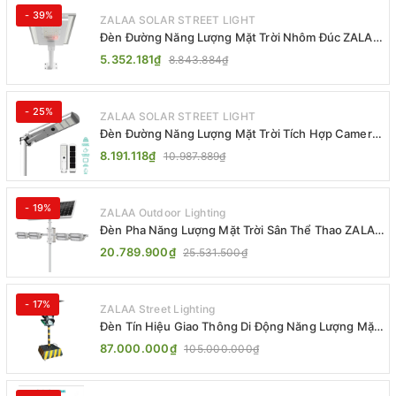
- 39%
ZALAA SOLAR STREET LIGHT
Đèn Đường Năng Lượng Mặt Trời Nhôm Đúc ZALAA
ZL-BWH Cao Cấp IP65
5.352.181₫
8.843.884₫
- 25%
ZALAA SOLAR STREET LIGHT
Đèn Đường Năng Lượng Mặt Trời Tích Hợp Camera
ZALAA ZL-BJ04-CCTV (80W, IP65)
8.191.118₫
10.987.889₫
- 19%
ZALAA Outdoor Lighting
Đèn Pha Năng Lượng Mặt Trời Sân Thể Thao ZALAA
Jsc Chống Nước IP65 Cao Cấp
20.789.900₫
25.531.500₫
- 17%
ZALAA Street Lighting
Đèn Tín Hiệu Giao Thông Di Động Năng Lượng Mặt
Trời ZALAA ZL-300A-D
87.000.000₫
105.000.000₫