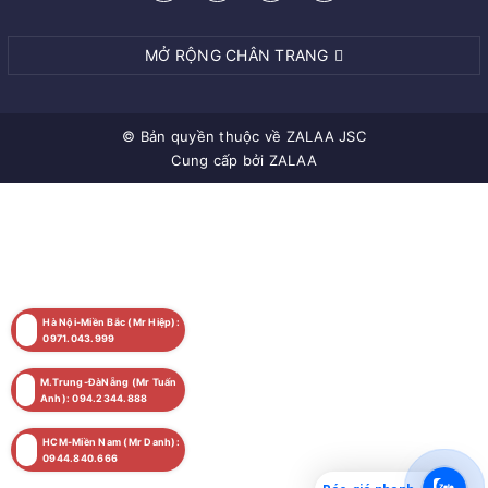
MỞ RỘNG CHÂN TRANG
© Bản quyền thuộc về
ZALAA JSC
Cung cấp bởi
ZALAA
Hà Nội-Miền Bắc (Mr Hiệp):
0971.043.999
M.Trung-ĐàNẵng (Mr Tuấn
Anh): 094.2344.888
HCM-Miền Nam (Mr Danh):
0944.840.666