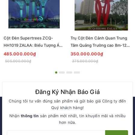
Cột Đèn Supertrees ZCQ-
Trụ Cột Đèn Cảnh Quan Trung
HH1019 ZALAA: Biểu Tượng Ánh
Tâm Quảng Trường cao 8m-12m
Sáng Cho Đại Đô Thị
ZCQ-HH1001 ZALAA Fortune
485.000.000₫
350.000.000₫
Tree Series
505.000.000₫
375.000.000₫
Đăng Ký Nhận Báo Giá
Chúng tôi tư vấn đúng sản phẩm và gửi báo giá Công ty đến
Quý khách hàng!
Nhận
thông tin
sản phẩm mới nhất, tin khuyến mãi và nhiều
hơn nữa.