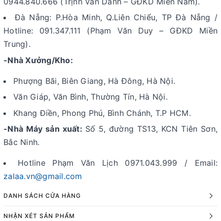
0944.840.666 (Trịnh Văn Danh – GĐKD Miền Nam).
Đà Nẵng: P.Hòa Minh, Q.Liên Chiểu, TP Đà Nẵng /
Hotline: 091.347.111 (Phạm Văn Duy – GĐKD Miền
Trung).
-Nhà Xưởng/Kho:
Phượng Bãi, Biên Giang, Hà Đông, Hà Nội.
Văn Giáp, Văn Bình, Thường Tín, Hà Nội.
Khang Điền, Phong Phú, Bình Chánh, T.P HCM.
-Nhà Máy sản xuất:
Số 5, đường TS13, KCN Tiên Sơn,
Bắc Ninh.
Hotline Phạm Văn Lịch 0971.043.999 / Email:
zalaa.vn@gmail.com
DANH SÁCH CỬA HÀNG
NHẬN XÉT SẢN PHẨM