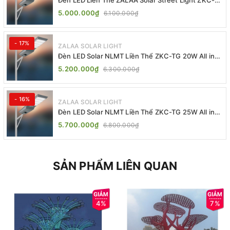
TG 20W 25W 30W All In One
5.000.000₫
6.100.000₫
- 17%
ZALAA SOLAR LIGHT
Đèn LED Solar NLMT Liền Thể ZKC-TG 20W All in
One | ZALAA Street Light
5.200.000₫
6.300.000₫
- 16%
ZALAA SOLAR LIGHT
Đèn LED Solar NLMT Liền Thể ZKC-TG 25W All in
One | ZALAA Street Light
5.700.000₫
6.800.000₫
SẢN PHẨM LIÊN QUAN
4%
7%