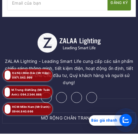
ĐĂNG KÝ
ZALAA Lighting - Leading Smart Life cung cấp các sản phẩm
chiếu sáng thông minh, tiết kiệm điện, hoạt động ổn định, tiết
Hà Nội-Miền Bắc (Mr Hiệp):
kiệm chi phí cho Chủ đầu tư, Quý khách hàng và người sử
0971.043.999
dụng!
M.Trung-ĐàNẵng (Mr Tuấn
Anh): 094.2344.888
HCM-Miền Nam (Mr Danh):
0944.840.666
MỞ RỘNG CHÂN TRANG
Báo giá nhanh