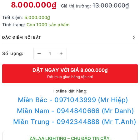
8.000.000₫
13.000.000₫
Giá thị trường:
Tiết kiệm:
5.000.000₫
Tình trạng:
Còn 1000 sản phẩm
ĐẶC ĐIỂM NỔI BẬT
–
+
Số lượng:
ĐẶT NGAY VỚI GIÁ
8.000.000₫
Đặt mua giao hàng tận nơi
Hotline đặt hàng:
Miền Bắc - 0971043999 (Mr Hiệp)
Miền Nam - 0944840666 (Mr Danh)
Miền Trung - 0942344888 (Mr T.Anh)
ZALAA LIGHTING – CHU ĐÁO TIN CẬY: