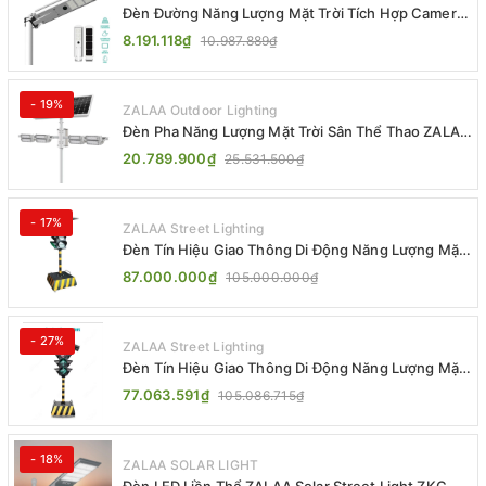
Đèn Đường Năng Lượng Mặt Trời Tích Hợp Camera
ZALAA ZL-BJ04-CCTV (80W, IP65)
8.191.118₫
10.987.889₫
- 19%
ZALAA Outdoor Lighting
Đèn Pha Năng Lượng Mặt Trời Sân Thể Thao ZALAA
Jsc Chống Nước IP65 Cao Cấp
20.789.900₫
25.531.500₫
- 17%
ZALAA Street Lighting
Đèn Tín Hiệu Giao Thông Di Động Năng Lượng Mặt
Trời ZALAA ZL-300A-D
87.000.000₫
105.000.000₫
- 27%
ZALAA Street Lighting
Đèn Tín Hiệu Giao Thông Di Động Năng Lượng Mặt
Trời ZALAA ZL-409300C
77.063.591₫
105.086.715₫
- 18%
ZALAA SOLAR LIGHT
Đèn LED Liền Thể ZALAA Solar Street Light ZKC-