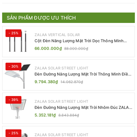
SẢN PHẨM ĐƯỢC ƯU THÍCH
- 25%
ZALAA VERTICAL SOLAR
Cột Đèn Năng Lượng Mặt Trời Dọc Thông Minh
ZSR-YYDS-360 | ZALAA Jsc
66.000.000₫
88.000.000₫
- 30%
ZALAA SOLAR STREET LIGHT
Đèn Đường Năng Lượng Mặt Trời Thông Minh Điều
Khiển MPPT ZL-GMX01 ZALAA
9.794.380₫
14.062.870₫
- 39%
ZALAA SOLAR STREET LIGHT
Đèn Đường Năng Lượng Mặt Trời Nhôm Đúc ZALAA
ZL-BWH Cao Cấp IP65
5.352.181₫
8.843.884₫
- 25%
ZALAA SOLAR STREET LIGHT