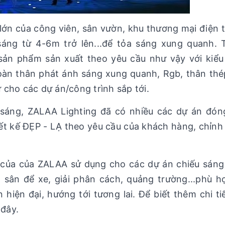
ớn của công viên, sân vườn, khu thương mại điện 
 sáng từ 4-6m trở lên...để tỏa sáng xung quanh.
sản phẩm sản xuất theo yêu cầu như vậy với kiể
àn thân phát ánh sáng xung quanh, Rgb, thân th
tư cho các dự án/công trình sắp tới.
u sáng, ZALAA Lighting đã có nhiều các dự án đó
iết kế ĐẸP - LẠ theo yêu cầu của khách hàng, chỉnh
ạ của của ZALAA sử dụng cho các dự án chiếu sán
 sân để xe, giải phân cách, quảng trường...phù h
 hiện đại, hướng tới tương lai. Để biết thêm chi tiế
 đây.