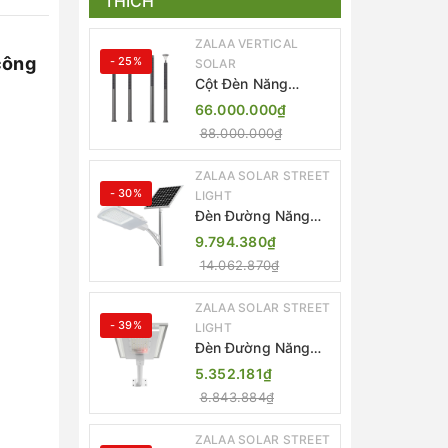
THÍCH
ZALAA VERTICAL
công
- 25%
SOLAR
Cột Đèn Năng
Lượng Mặt Trời Dọc
66.000.000₫
Thông Minh ZSR-
88.000.000₫
YYDS-360 | ZALAA
Jsc
ZALAA SOLAR STREET
- 30%
LIGHT
Đèn Đường Năng
Lượng Mặt Trời
9.794.380₫
Thông Minh Điều
14.062.870₫
Khiển MPPT ZL-
GMX01 ZALAA
ZALAA SOLAR STREET
- 39%
LIGHT
Đèn Đường Năng
Lượng Mặt Trời
5.352.181₫
Nhôm Đúc ZALAA
8.843.884₫
ZL-BWH Cao Cấp
IP65
ZALAA SOLAR STREET