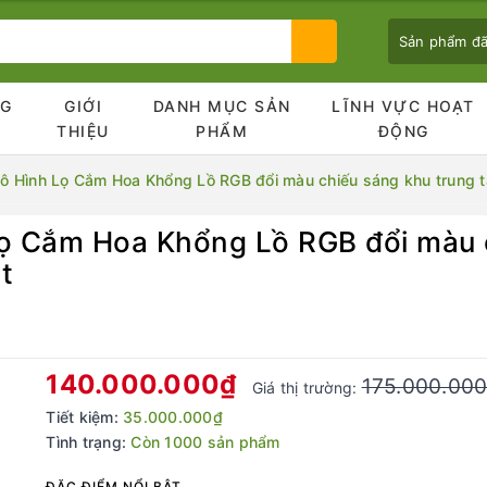
Sản phẩm đ
NG
GIỚI
DANH MỤC SẢN
LĨNH VỰC HOẠT
Ủ
THIỆU
PHẨM
ĐỘNG
 Hình Lọ Cắm Hoa Khổng Lồ RGB đổi màu chiếu sáng khu trung tâ
 Cắm Hoa Khổng Lồ RGB đổi màu c
Bạn chưa xem sản phẩm nào
t
140.000.000₫
175.000.00
Giá thị trường:
Tiết kiệm:
35.000.000₫
Tình trạng:
Còn 1000 sản phẩm
ĐẶC ĐIỂM NỔI BẬT