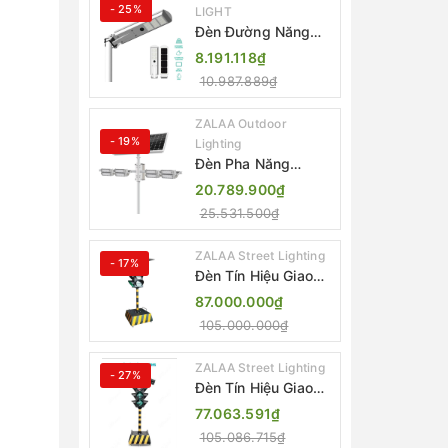
- 25%
LIGHT
Đèn Đường Năng
Lượng Mặt Trời Tích
8.191.118₫
Hợp Camera ZALAA
10.987.889₫
ZL-BJ04-CCTV
(80W, IP65)
ZALAA Outdoor
- 19%
Lighting
Đèn Pha Năng
Lượng Mặt Trời Sân
20.789.900₫
Thể Thao ZALAA
25.531.500₫
Jsc Chống Nước
IP65 Cao Cấp
ZALAA Street Lighting
- 17%
Đèn Tín Hiệu Giao
Thông Di Động Năng
87.000.000₫
Lượng Mặt Trời
105.000.000₫
ZALAA ZL-300A-D
ZALAA Street Lighting
- 27%
Đèn Tín Hiệu Giao
Thông Di Động Năng
77.063.591₫
Lượng Mặt Trời
105.086.715₫
ZALAA ZL-409300C