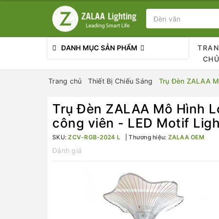
DANH MỤC SẢN PHẨM
TRA
CH
Trang chủ
Thiết Bị Chiếu Sáng
Trụ Đèn ZALAA Mô
Trụ Đèn ZALAA Mô Hình Lọ
công viên - LED Motif Ligh
SKU:
ZCV-RGB-2024 L
Thương hiệu:
ZALAA OEM
Đánh giá