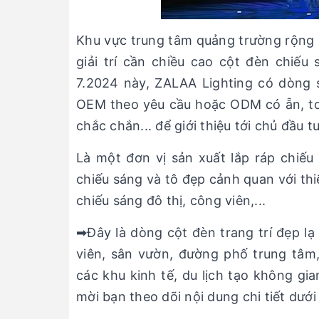
Khu vực trung tâm quảng trường rộng l
giải trí cần chiều cao cột đèn chiếu
7.2024 này, ZALAA Lighting có dòng 
OEM theo yêu cầu hoặc ODM có ẵn, to
chắc chắn... để giới thiệu tới chủ đầu 
Là một đơn vị sản xuất lắp ráp chiế
chiếu sáng và tô đẹp cảnh quan với th
chiếu sáng đô thị, công viên,...
➡Đây là dòng cột đèn trang trí đẹp l
viên, sân vườn, đường phố trung tâm,
các khu kinh tế, du lịch tạo không gian
mời bạn theo dõi nội dung chi tiết dưới