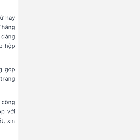
tử hay
 Tháng
u dáng
ép hộp
ng góp
 trang
g công
ợp với
t, xin