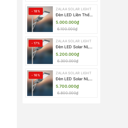
ZALAA SOLAR LIGHT
- 18%
Đèn LED Liền Thể
ZALAA Solar Street
5.000.000₫
Light ZKC-TG 20W
6.100.000₫
25W 30W All In One
ZALAA SOLAR LIGHT
- 17%
Đèn LED Solar NLMT
Liền Thể ZKC-TG
5.200.000₫
20W All in One |
6.300.000₫
ZALAA Street Light
ZALAA SOLAR LIGHT
- 16%
Đèn LED Solar NLMT
Liền Thể ZKC-TG
5.700.000₫
25W All in One |
6.800.000₫
ZALAA Street Light