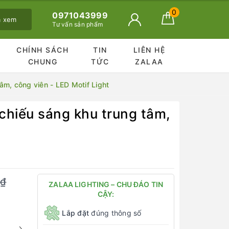
0
0971043999
ã xem
Tư vấn sản phẩm
CHÍNH SÁCH
TIN
LIÊN HỆ
CHUNG
TỨC
ZALAA
m, công viên - LED Motif Light
hiếu sáng khu trung tâm,
0₫
ZALAA LIGHTING – CHU ĐÁO TIN
CẬY:
Lắp đặt
đúng thông số