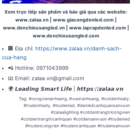
Xem trực tiếp sản phẩm và báo giá qua các website:
www.zalaa.vn | www.giacongdenled.com |
www.denchieusangled.vn | www.laprapdenled.com |
www.denchieusangled.com
🏢 Địa chỉ:
https://www.zalaa.vn/danh-sach-
cua-hang
📲 Hotline: 0971043999
📧 Email: zalaa.vn@gmail.com
🌍 𝙇𝙚𝙖𝙙𝙞𝙣𝙜 𝙎𝙢𝙖𝙧𝙩 𝙇𝙞𝙛𝙚 | 𝙝𝙩𝙩𝙥𝙨://𝙯𝙖𝙡𝙖𝙖.𝙫𝙣
Tag: #congvienanhsang, #vuonanhsang, #cotdenhoaly,
#trudenhoaly, #trudenled, #denledcanhquansanvuon
#zalaalighting #cotdentrangtricongvien
#cotdentrangtricanhquan #cotdensanvuon #trudenled
#trudencongvien #trudencanhquan #trudensanvuon