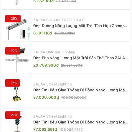
5.352.181₫
8.843.884₫
- 25%
ZALAA SOLAR STREET LIGHT
Đèn Đường Năng Lượng Mặt Trời Tích Hợp Camera
ZALAA ZL-BJ04-CCTV (80W, IP65)
8.191.118₫
10.987.889₫
- 19%
ZALAA Outdoor Lighting
Đèn Pha Năng Lượng Mặt Trời Sân Thể Thao ZALAA
Jsc Chống Nước IP65 Cao Cấp
20.789.900₫
25.531.500₫
- 17%
ZALAA Street Lighting
Đèn Tín Hiệu Giao Thông Di Động Năng Lượng Mặt
Trời ZALAA ZL-300A-D
87.000.000₫
105.000.000₫
- 27%
ZALAA Street Lighting
Đèn Tín Hiệu Giao Thông Di Động Năng Lượng Mặt
Trời ZALAA ZL-409300C
77.063.591₫
105.086.715₫