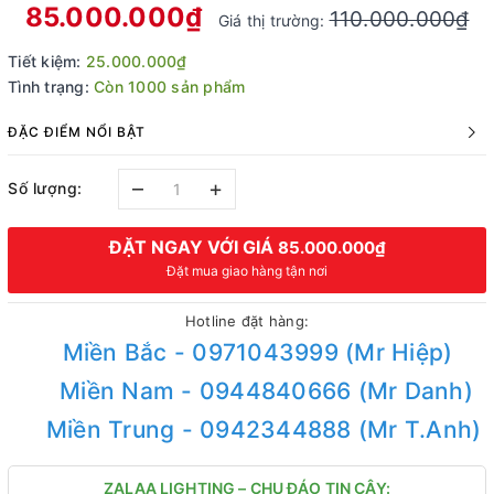
85.000.000₫
110.000.000₫
Giá thị trường:
Tiết kiệm:
25.000.000₫
Tình trạng:
Còn 1000 sản phẩm
ĐẶC ĐIỂM NỔI BẬT
–
+
Số lượng:
ĐẶT NGAY VỚI GIÁ
85.000.000₫
Đặt mua giao hàng tận nơi
Hotline đặt hàng:
Miền Bắc - 0971043999 (Mr Hiệp)
Miền Nam - 0944840666 (Mr Danh)
Miền Trung - 0942344888 (Mr T.Anh)
ZALAA LIGHTING – CHU ĐÁO TIN CẬY: