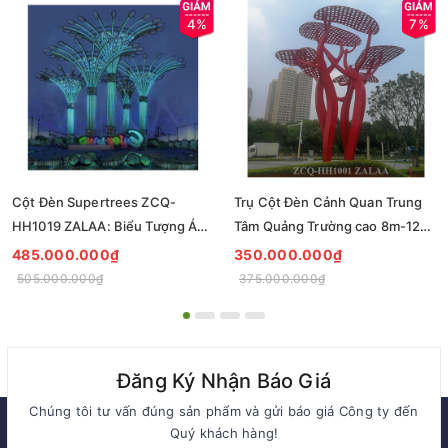
4%
7%
Cột Đèn Supertrees ZCQ-
Trụ Cột Đèn Cảnh Quan Trung
HH1019 ZALAA: Biểu Tượng Ánh
Tâm Quảng Trường cao 8m-12m
Sáng Cho Đại Đô Thị
ZCQ-HH1001 ZALAA Fortune
485.000.000₫
350.000.000₫
Tree Series
505.000.000₫
375.000.000₫
Đăng Ký Nhận Báo Giá
Chúng tôi tư vấn đúng sản phẩm và gửi báo giá Công ty đến
Quý khách hàng!