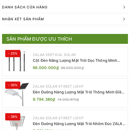
DANH SÁCH CỬA HÀNG
NHẬN XÉT SẢN PHẨM
SẢN PHẨM ĐƯỢC ƯU THÍCH
- 25%
ZALAA VERTICAL SOLAR
Cột Đèn Năng Lượng Mặt Trời Dọc Thông Minh
ZSR-YYDS-360 | ZALAA Jsc
66.000.000₫
88.000.000₫
- 30%
ZALAA SOLAR STREET LIGHT
Đèn Đường Năng Lượng Mặt Trời Thông Minh Điều
Khiển MPPT ZL-GMX01 ZALAA
9.794.380₫
14.062.870₫
- 39%
ZALAA SOLAR STREET LIGHT
Đèn Đường Năng Lượng Mặt Trời Nhôm Đúc ZALAA
ZL-BWH Cao Cấp IP65