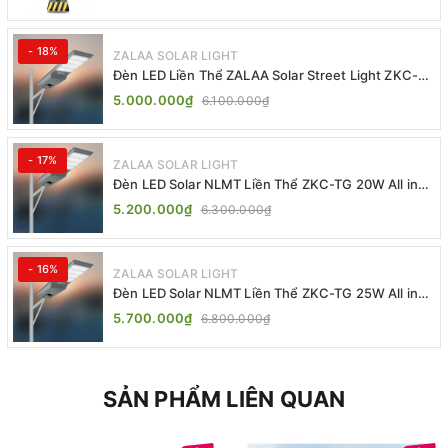
- 18%
ZALAA SOLAR LIGHT
Đèn LED Liền Thể ZALAA Solar Street Light ZKC-
TG 20W 25W 30W All In One
5.000.000₫
6.100.000₫
- 17%
ZALAA SOLAR LIGHT
Đèn LED Solar NLMT Liền Thể ZKC-TG 20W All in
One | ZALAA Street Light
5.200.000₫
6.300.000₫
- 16%
ZALAA SOLAR LIGHT
Đèn LED Solar NLMT Liền Thể ZKC-TG 25W All in
One | ZALAA Street Light
5.700.000₫
6.800.000₫
SẢN PHẨM LIÊN QUAN