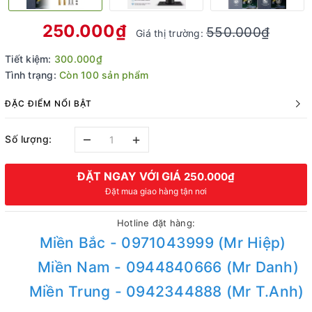
250.000₫
550.000₫
Giá thị trường:
Tiết kiệm:
300.000₫
Tình trạng:
Còn 100 sản phẩm
ĐẶC ĐIỂM NỔI BẬT
–
+
Số lượng:
ĐẶT NGAY VỚI GIÁ
250.000₫
Đặt mua giao hàng tận nơi
Hotline đặt hàng:
Miền Bắc - 0971043999 (Mr Hiệp)
Miền Nam - 0944840666 (Mr Danh)
Miền Trung - 0942344888 (Mr T.Anh)