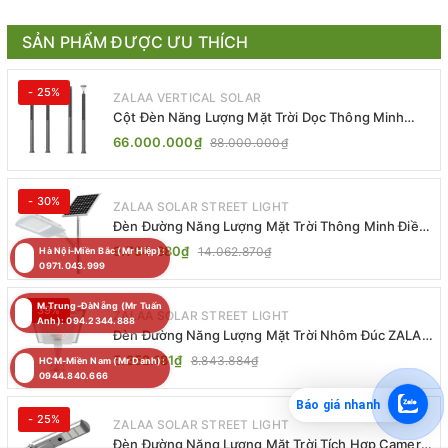
SẢN PHẨM ĐƯỢC ƯU THÍCH
- 25%
ZALAA VERTICAL SOLAR
Cột Đèn Năng Lượng Mặt Trời Dọc Thông Minh
ZSR-YYDS-360 | ZALAA Jsc
66.000.000₫
88.000.000₫
- 30%
ZALAA SOLAR STREET LIGHT
Đèn Đường Năng Lượng Mặt Trời Thông Minh Điều
Khiển MPPT ZL-GMX01 ZALAA
9.794.380₫
14.062.870₫
Hà Nội-Miền Bắc (Mr Hiệp):
0971.043.999
M.Trung-ĐàNẵng (Mr Tuấn
- 39%
ZALAA SOLAR STREET LIGHT
Anh): 094.2344.888
Đèn Đường Năng Lượng Mặt Trời Nhôm Đúc ZALAA
ZL-BWH Cao Cấp IP65
5.352.181₫
8.843.884₫
HCM-Miền Nam (Mr Danh):
0944.840.666
Báo giá nhanh
- 25%
ZALAA SOLAR STREET LIGHT
Đèn Đường Năng Lượng Mặt Trời Tích Hợp Camera