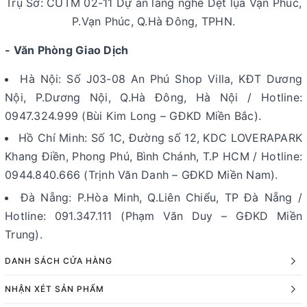
Trụ Sở: CUTM 02-11 Dự án làng nghề Dệt lụa Vạn Phúc,
P.Vạn Phúc, Q.Hà Đông, TPHN.
- Văn Phòng Giao Dịch
Hà Nội: Số J03-08 An Phú Shop Villa, KĐT Dương
Nội, P.Dương Nội, Q.Hà Đông, Hà Nội / Hotline:
0947.324.999 (Bùi Kim Long – GĐKD Miền Bắc).
Hồ Chí Minh: Số 1C, Đường số 12, KDC LOVERAPARK
Khang Điền, Phong Phú, Bình Chánh, T.P HCM / Hotline:
0944.840.666 (Trịnh Văn Danh – GĐKD Miền Nam).
Đà Nẵng: P.Hòa Minh, Q.Liên Chiểu, TP Đà Nẵng /
Hotline: 091.347.111 (Phạm Văn Duy – GĐKD Miền
Trung).
DANH SÁCH CỬA HÀNG
NHẬN XÉT SẢN PHẨM