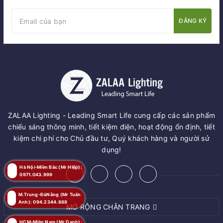
ĐĂNG KÝ
ZALAA Lighting - Leading Smart Life cung cấp các sản phẩm
chiếu sáng thông minh, tiết kiệm điện, hoạt động ổn định, tiết
kiệm chi phí cho Chủ đầu tư, Quý khách hàng và người sử
dụng!
Hà Nội-Miền Bắc (Mr Hiệp):
0971.043.999
M.Trung-ĐàNẵng (Mr Tuấn
Anh): 094.2344.888
MỞ RỘNG CHÂN TRANG
HCM-Miền Nam (Mr Danh):