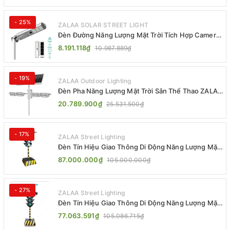
- 25%
ZALAA SOLAR STREET LIGHT
Đèn Đường Năng Lượng Mặt Trời Tích Hợp Camera
ZALAA ZL-BJ04-CCTV (80W, IP65)
8.191.118₫
10.987.889₫
- 19%
ZALAA Outdoor Lighting
Đèn Pha Năng Lượng Mặt Trời Sân Thể Thao ZALAA
Jsc Chống Nước IP65 Cao Cấp
20.789.900₫
25.531.500₫
- 17%
ZALAA Street Lighting
Đèn Tín Hiệu Giao Thông Di Động Năng Lượng Mặt
Trời ZALAA ZL-300A-D
87.000.000₫
105.000.000₫
- 27%
ZALAA Street Lighting
Đèn Tín Hiệu Giao Thông Di Động Năng Lượng Mặt
Trời ZALAA ZL-409300C
77.063.591₫
105.086.715₫