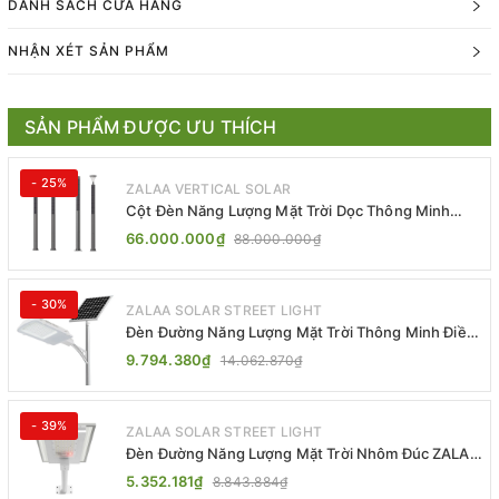
DANH SÁCH CỬA HÀNG
NHẬN XÉT SẢN PHẨM
SẢN PHẨM ĐƯỢC ƯU THÍCH
- 25%
ZALAA VERTICAL SOLAR
Cột Đèn Năng Lượng Mặt Trời Dọc Thông Minh
ZSR-YYDS-360 | ZALAA Jsc
66.000.000₫
88.000.000₫
- 30%
ZALAA SOLAR STREET LIGHT
Đèn Đường Năng Lượng Mặt Trời Thông Minh Điều
Khiển MPPT ZL-GMX01 ZALAA
9.794.380₫
14.062.870₫
- 39%
ZALAA SOLAR STREET LIGHT
Đèn Đường Năng Lượng Mặt Trời Nhôm Đúc ZALAA
ZL-BWH Cao Cấp IP65
5.352.181₫
8.843.884₫