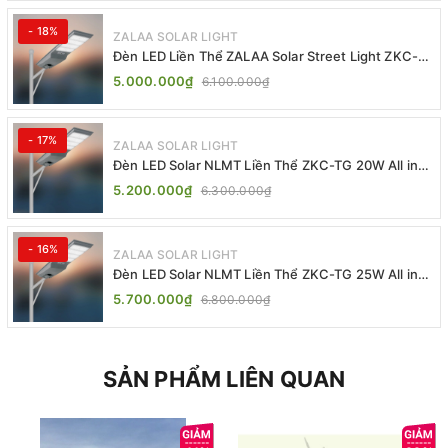
- 18%
ZALAA SOLAR LIGHT
Đèn LED Liền Thể ZALAA Solar Street Light ZKC-
TG 20W 25W 30W All In One
5.000.000₫
6.100.000₫
- 17%
ZALAA SOLAR LIGHT
Đèn LED Solar NLMT Liền Thể ZKC-TG 20W All in
One | ZALAA Street Light
5.200.000₫
6.300.000₫
- 16%
ZALAA SOLAR LIGHT
Đèn LED Solar NLMT Liền Thể ZKC-TG 25W All in
One | ZALAA Street Light
5.700.000₫
6.800.000₫
SẢN PHẨM LIÊN QUAN