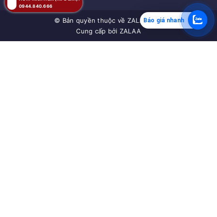
0944.840.666
© Bản quyền thuộc về
ZALAA JSC
Báo giá nhanh
Cung cấp bởi
ZALAA