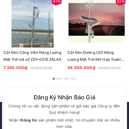
41%
22%
Cột Đèn Công Viên Năng Lượng
Cột Đèn Đường LED Năng
Mặt Trời mã số ZSV-021S ZALAA
Lượng Mặt Trời Kết Hợp Tuabin
Điện Gió Có Gắn Camera An
7.350.000₫
58.500.000₫
12.500.000₫
75.000.000₫
Ninh
Đăng Ký Nhận Báo Giá
Chúng tôi tư vấn đúng sản phẩm và gửi báo giá Công ty đến
Quý khách hàng!
Nhận
thông tin
sản phẩm mới nhất, tin khuyến mãi và nhiều
hơn nữa.