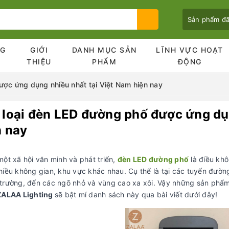
Sản phẩm đ
NG
GIỚI
DANH MỤC SẢN
LĨNH VỰC HOẠT
Ủ
THIỆU
PHẨM
ĐỘNG
ợc ứng dụng nhiều nhất tại Việt Nam hiện nay
 loại đèn LED đường phố được ứng dụn
Bạn chưa xem sản phẩm nào
n nay
một xã hội văn minh và phát triển,
đèn LED đường phố
là điều khô
hiều không gian, khu vực khác nhau. Cụ thể là tại các tuyến đường
trường, đến các ngõ nhỏ và vùng cao xa xôi. Vậy những sản phẩm
ZALAA Lighting
sẽ bật mí danh sách này qua bài viết dưới đây!