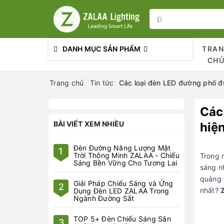
DANH MỤC SẢN PHẨM
TRA
CH
Trang chủ
Tin tức
Các loại đèn LED đường phố đư
Các
BÀI VIẾT XEM NHIỀU
hiệ
Đèn Đường Năng Lượng Mặt
1
Trời Thông Minh ZALAA - Chiếu
Trong 
Sáng Bền Vững Cho Tương Lai
sáng n
quảng 
Giải Pháp Chiếu Sáng và Ứng
2
nhất?
Dụng Đèn LED ZALAA Trong
Ngành Đường Sắt
TOP 5+ Đèn Chiếu Sáng Sân
3