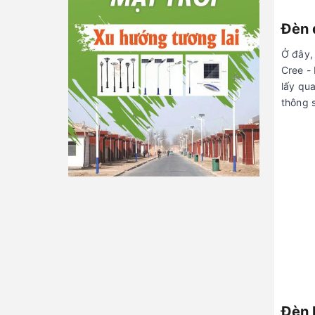
Đèn 
Ở đây,
Cree -
lấy qu
thông 
Đèn 