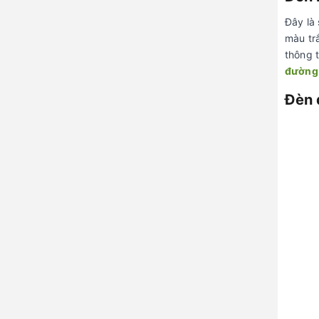
Đây là
màu tr
thông 
đường 
Đèn 