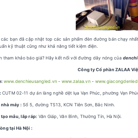
, các bạn đã cập nhật top các sản phẩm đèn đường bán chạy nhất 
uẩn kỹ thuật cũng như khả năng tiết kiệm điện.
n tham khảo báo giá? Hãy kết nối với đường dây nóng của
denchi
Công ty Cổ phần ZALAA Vi
e:
www.denchieusangled.vn
-
www.zalaa.vn
-
www.giacongdenled
:
CUTM 02-11 dự án làng nghề dệt lụa Vạn Phúc, phường Vạn Phú
nhà máy :
Số 5, đường TS13, KCN Tiên Sơn, Bắc Ninh.
 t
ạ
o m
ẫ
u, l
ắ
p ráp:
Văn Giáp, Văn Bình, Thường Tín, Hà Nội.
òng t
ạ
i Hà N
ộ
i :