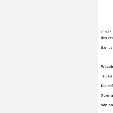
Ở trên
tiêu ch
Bạn cầ
Websi
Tr
ụ
s
ở
Đ
ị
a ch
ỉ
Xưở
ng
Văn ph