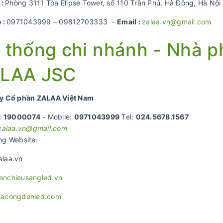
:
Phòng 3111 Tòa Elipse Tower, số 110 Trần Phú, Hà Đông, Hà Nội
 :
0971043999 – 09812703333 -
Email :
zalaa.vn@gmail.com
 thống chi nhánh - Nhà p
LAA JSC
y Cổ phần ZALAA Việt Nam
:
19000074
- Mobile:
0971043999
Tel:
024.5678.1567
zalaa.vn@gmail.com
ng Website:
laa.vn
nchieusangled.vn
iacongdenled.com