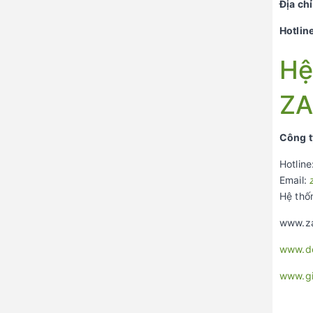
Đ
ị
a ch
ỉ
Hotline
Hệ
ZA
Công t
Hotline
Email:
Hệ thố
www.za
www.de
www.g