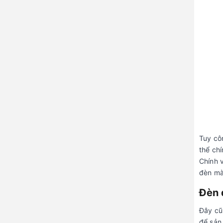
Tuy cô
thể ch
Chính 
đèn mà
Đèn 
Đây cũ
để sản