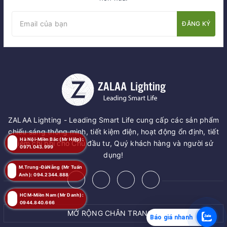
ĐĂNG KÝ
ZALAA Lighting - Leading Smart Life cung cấp các sản phẩm
chiếu sáng thông minh, tiết kiệm điện, hoạt động ổn định, tiết
Hà Nội-Miền Bắc (Mr Hiệp):
kiệm chi phí cho Chủ đầu tư, Quý khách hàng và người sử
0971.043.999
dụng!
M.Trung-ĐàNẵng (Mr Tuấn
Anh): 094.2344.888
HCM-Miền Nam (Mr Danh):
0944.840.666
MỞ RỘNG CHÂN TRANG
Báo giá nhanh