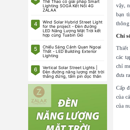
Thể Thao có giải pháp Smart
vậy, 
Lighting SOGA Kết Nối 4G
ZALAA
bạn t
Wind Solar Hybrid Street Light
thông
4
for the project - Đèn đường
LED Năng Lượng Mặt Trời kết
hợp cùng Tuabin Gió
Chỉ s
Chiếu Sáng Cảnh Quan Ngoại
Thiết 
5
Thất - LED Building Exterior
Lighting
các tạ
chỉ m
Vertical Solar Street Lights |
6
Đèn đường năng lượng mặt trời
đưa r
thẳng đứng, tấm pin dọc thân
Cấp đ
của c
của nư