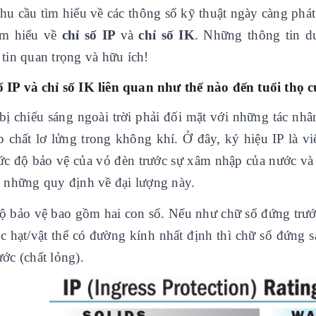
nhu cầu tìm hiểu về các thông số kỹ thuật ngày càng phá
ìm hiểu về
chỉ số IP
và
chỉ số IK
. Những thông tin d
 tin quan trọng và hữu ích!
ố IP và chỉ số IK liên quan như thế nào đến tuổi thọ 
bị chiếu sáng ngoài trời phải đối mặt với những tác nhâ
p chất lơ lửng trong không khí. Ở đây, ký hiệu IP là vi
ức độ bảo vệ của vỏ đèn trước sự xâm nhập của nước và
a những quy định về đại lượng này.
ộ bảo vệ bao gồm hai con số. Nếu như chữ số đứng trướ
ác hạt/vật thể có đường kính nhất định thì chữ số đứng
ớc (chất lỏng).