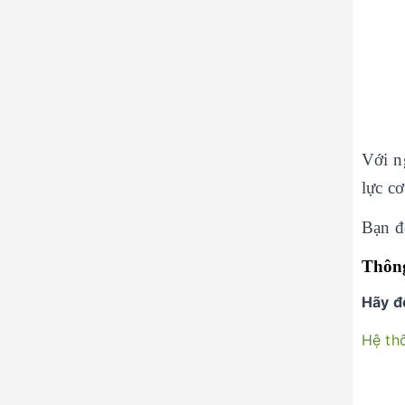
Với n
lực c
Bạn đ
Thông
Hãy đ
Hệ th