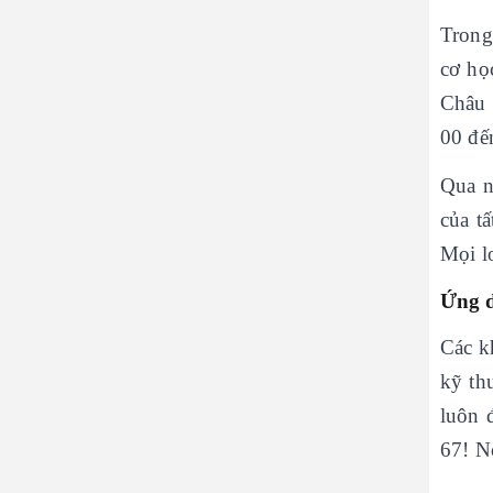
Trong
cơ họ
Châu 
00 đế
Qua n
của t
Mọi l
Ứng d
Các k
kỹ th
luôn 
67! N