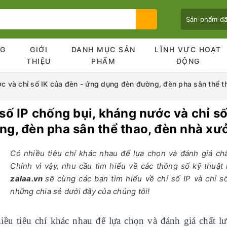
Sản phẩm đ
NG
GIỚI
DANH MỤC SẢN
LĨNH VỰC HOẠT
Ủ
THIỆU
PHẨM
ĐỘNG
ớc và chỉ số IK của đèn - ứng dụng đèn đường, đèn pha sân thể 
 số IP chống bụi, kháng nước và chỉ s
Bạn chưa xem sản phẩm nào
ng, đèn pha sân thể thao, đèn nhà xư
Có nhiều tiêu chí khác nhau để lựa chọn và đánh giá chấ
Chính vì vậy, nhu cầu tìm hiểu về các thông số kỹ thuật
zalaa.vn
sẽ cùng các bạn tìm hiểu về chỉ số IP và chỉ s
những chia sẻ dưới đây của chúng tôi!
iều tiêu chí khác nhau để lựa chọn và đánh giá chất lư