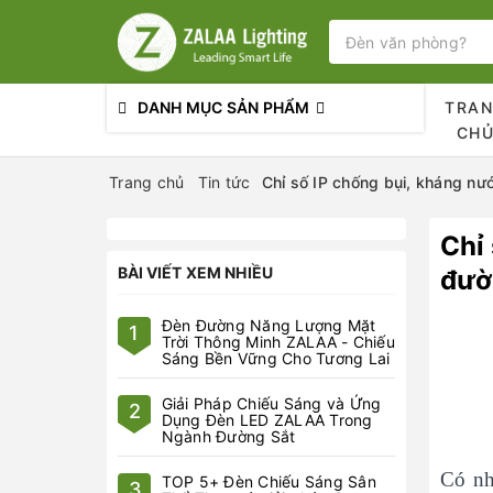
DANH MỤC SẢN PHẨM
TRA
CH
Trang chủ
Tin tức
Chỉ số IP chống bụi, kháng nư
Chỉ
BÀI VIẾT XEM NHIỀU
đườ
Đèn Đường Năng Lượng Mặt
1
Trời Thông Minh ZALAA - Chiếu
Sáng Bền Vững Cho Tương Lai
Giải Pháp Chiếu Sáng và Ứng
2
Dụng Đèn LED ZALAA Trong
Ngành Đường Sắt
Có nh
TOP 5+ Đèn Chiếu Sáng Sân
3