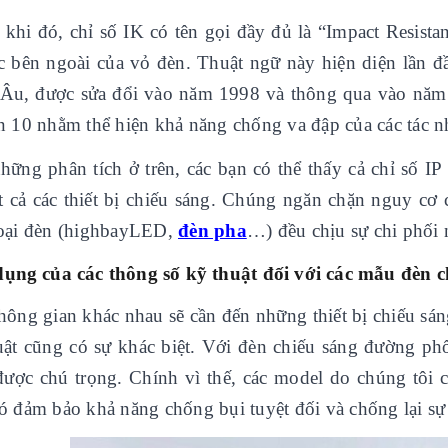
 khi đó, chỉ số IK có tên gọi đầy đủ là “Impact Resist
c bên ngoài của vỏ đèn. Thuật ngữ này hiện diện lần 
Âu, được sửa đổi vào năm 1998 và thông qua vào năm 
n 10 nhằm thể hiện khả năng chống va đập của các tác n
hững phân tích ở trên, các bạn có thể thấy cả chỉ số IP 
ất cả các thiết bị chiếu sáng. Chúng ngăn chặn nguy c
oại đèn (highbayLED,
đèn pha
…) đều chịu sự chi phối 
ụng của các thông số kỹ thuật đối với các mẫu đèn 
hông gian khác nhau sẽ cần đến những thiết bị chiếu sá
uật cũng có sự khác biệt. Với đèn chiếu sáng đường phố
được chú trọng. Chính vì thế, các model do chúng tôi 
ó đảm bảo khả năng chống bụi tuyệt đối và chống lại s