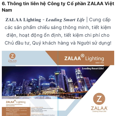
6.
Thông tin liên hệ Công ty Cổ phần ZALAA Việt
Nam
𝐙𝐀𝐋𝐀𝐀 𝐋𝐢𝐠𝐡𝐭𝐢𝐧𝐠 - 𝑳𝒆𝒂𝒅𝒊𝒏𝒈 𝑺𝒎𝒂𝒓𝒕 𝑳𝒊𝒇𝒆 | Cung cấp
các sản phẩm chiếu sáng thông minh, tiết kiệm
điện, hoạt động ổn định, tiết kiệm chi phí cho
Chủ đầu tư, Quý khách hàng và Người sử dụng!