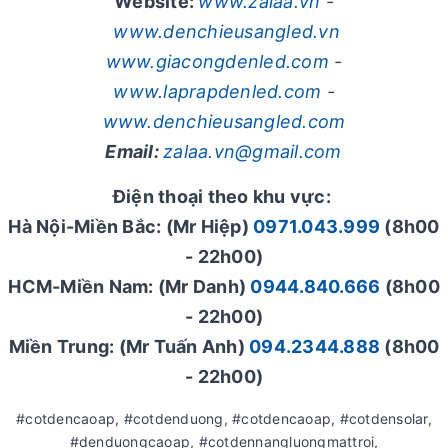
Website:
www.zalaa.vn
-
www.denchieusangled.vn
www.giacongdenled.com
-
www.laprapdenled.com
-
www.denchieusangled.com
Email:
zalaa.vn@gmail.com
Điện thoại theo khu vực:
Hà Nội-Miền Bắc: (Mr Hiệp)
0971.043.999
(8h00
- 22h00)
HCM-Miền Nam: (Mr Danh)
0944.840.666
(8h00
- 22h00)
Miền Trung: (Mr Tuấn Anh)
094.2344.888
(8h00
- 22h00)
#cotdencaoap, #cotdenduong, #cotdencaoap, #cotdensolar,
#denduongcaoap, #cotdennangluongmattroi,