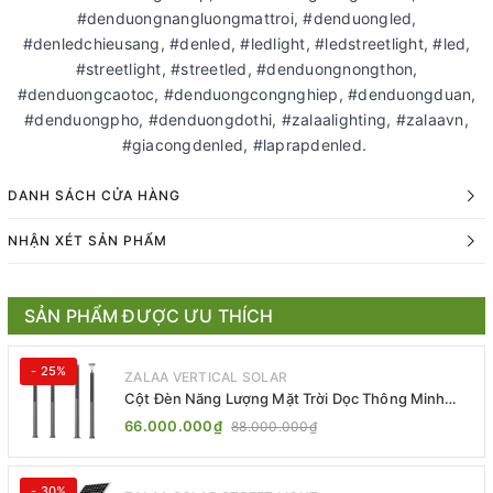
#denduongnangluongmattroi, #denduongled,
#denledchieusang, #denled, #ledlight, #ledstreetlight, #led,
#streetlight, #streetled, #denduongnongthon,
#denduongcaotoc, #denduongcongnghiep, #denduongduan,
#denduongpho, #denduongdothi, #zalaalighting, #zalaavn,
#giacongdenled, #laprapdenled.
DANH SÁCH CỬA HÀNG
NHẬN XÉT SẢN PHẨM
SẢN PHẨM ĐƯỢC ƯU THÍCH
- 25%
ZALAA VERTICAL SOLAR
Cột Đèn Năng Lượng Mặt Trời Dọc Thông Minh
ZSR-YYDS-360 | ZALAA Jsc
66.000.000₫
88.000.000₫
- 30%