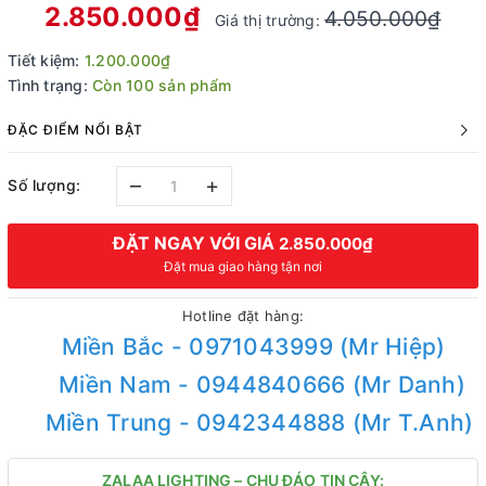
2.850.000₫
4.050.000₫
Giá thị trường:
Tiết kiệm:
1.200.000₫
Tình trạng:
Còn 100 sản phẩm
ĐẶC ĐIỂM NỔI BẬT
–
+
Số lượng:
ĐẶT NGAY VỚI GIÁ
2.850.000₫
Đặt mua giao hàng tận nơi
Hotline đặt hàng:
Miền Bắc - 0971043999 (Mr Hiệp)
Miền Nam - 0944840666 (Mr Danh)
Miền Trung - 0942344888 (Mr T.Anh)
ZALAA LIGHTING – CHU ĐÁO TIN CẬY: