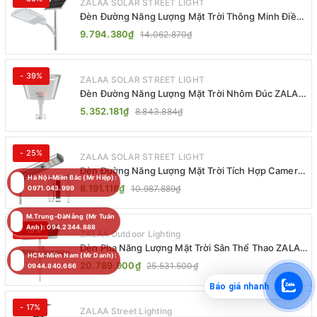
ZALAA SOLAR STREET LIGHT
Đèn Đường Năng Lượng Mặt Trời Thông Minh Điều
Khiển MPPT ZL-GMX01 ZALAA
9.794.380₫
14.062.870₫
- 39%
ZALAA SOLAR STREET LIGHT
Đèn Đường Năng Lượng Mặt Trời Nhôm Đúc ZALAA
ZL-BWH Cao Cấp IP65
5.352.181₫
8.843.884₫
- 25%
ZALAA SOLAR STREET LIGHT
Đèn Đường Năng Lượng Mặt Trời Tích Hợp Camera
Hà Nội-Miền Bắc (Mr Hiệp):
ZALAA ZL-BJ04-CCTV (80W, IP65)
8.191.118₫
10.987.889₫
0971.043.999
M.Trung-ĐàNẵng (Mr Tuấn
Anh): 094.2344.888
- 19%
ZALAA Outdoor Lighting
Đèn Pha Năng Lượng Mặt Trời Sân Thể Thao ZALAA
HCM-Miền Nam (Mr Danh):
Jsc Chống Nước IP65 Cao Cấp
20.789.900₫
25.531.500₫
0944.840.666
Báo giá nhanh
- 17%
ZALAA Street Lighting