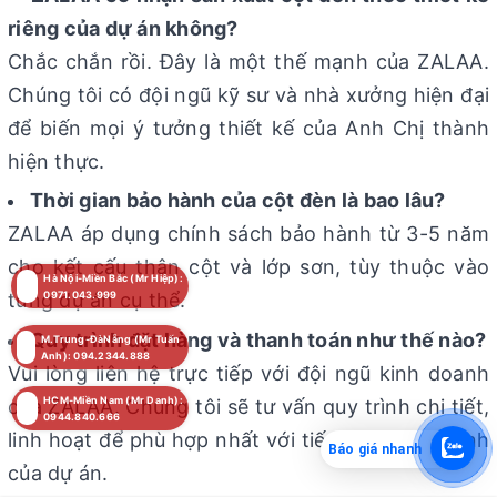
riêng của dự án không?
Chắc chắn rồi. Đây là một thế mạnh của ZALAA.
Chúng tôi có đội ngũ kỹ sư và nhà xưởng hiện đại
để biến mọi ý tưởng thiết kế của Anh Chị thành
hiện thực.
Thời gian bảo hành của cột đèn là bao lâu?
ZALAA áp dụng chính sách bảo hành từ 3-5 năm
cho kết cấu thân cột và lớp sơn, tùy thuộc vào
Hà Nội-Miền Bắc (Mr Hiệp):
0971.043.999
từng dự án cụ thể.
Quy trình đặt hàng và thanh toán như thế nào?
M.Trung-ĐàNẵng (Mr Tuấn
Anh): 094.2344.888
Vui lòng liên hệ trực tiếp với đội ngũ kinh doanh
HCM-Miền Nam (Mr Danh):
của ZALAA. Chúng tôi sẽ tư vấn quy trình chi tiết,
0944.840.666
linh hoạt để phù hợp nhất với tiến độ và quy định
Báo giá nhanh
của dự án.