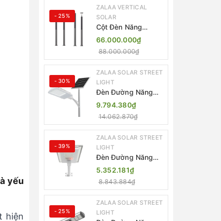
ZALAA VERTICAL
- 25%
SOLAR
Cột Đèn Năng
Lượng Mặt Trời Dọc
66.000.000₫
Thông Minh ZSR-
88.000.000₫
YYDS-360 | ZALAA
Jsc
ZALAA SOLAR STREET
- 30%
LIGHT
Đèn Đường Năng
Lượng Mặt Trời
9.794.380₫
Thông Minh Điều
14.062.870₫
Khiển MPPT ZL-
GMX01 ZALAA
ZALAA SOLAR STREET
- 39%
LIGHT
Đèn Đường Năng
Lượng Mặt Trời
5.352.181₫
Nhôm Đúc ZALAA
là yếu
8.843.884₫
ZL-BWH Cao Cấp
IP65
ZALAA SOLAR STREET
- 25%
LIGHT
t hiện