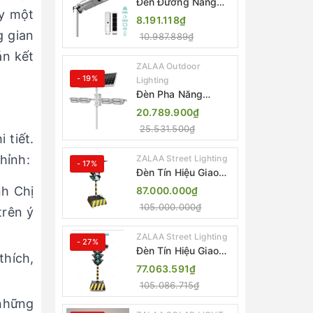
Đèn Đường Năng
ay một
Lượng Mặt Trời Tích
8.191.118₫
Hợp Camera ZALAA
g gian
10.987.889₫
ZL-BJ04-CCTV
án kết
(80W, IP65)
ZALAA Outdoor
- 19%
Lighting
Đèn Pha Năng
Lượng Mặt Trời Sân
20.789.900₫
Thể Thao ZALAA
25.531.500₫
Jsc Chống Nước
 tiết.
IP65 Cao Cấp
hỉnh:
ZALAA Street Lighting
- 17%
Đèn Tín Hiệu Giao
Thông Di Động Năng
nh Chị
87.000.000₫
Lượng Mặt Trời
105.000.000₫
trên ý
ZALAA ZL-300A-D
ZALAA Street Lighting
- 27%
Đèn Tín Hiệu Giao
hích,
Thông Di Động Năng
77.063.591₫
Lượng Mặt Trời
105.086.715₫
ZALAA ZL-409300C
 những