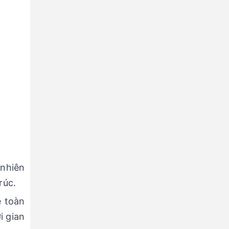
nhiên
rúc.
ệ toàn
i gian