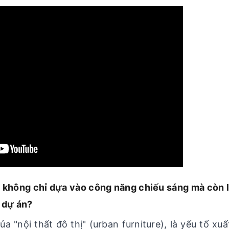
g không chỉ dựa vào công năng chiếu sáng mà còn 
 dự án?
a "nội thất đô thị" (urban furniture), là yếu tố xuấ