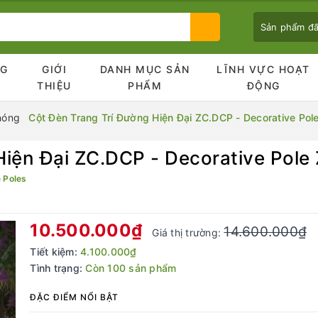
Sản phẩm đ
NG
GIỚI
DANH MỤC SẢN
LĨNH VỰC HOẠT
Ủ
THIỆU
PHẨM
ĐỘNG
nóng
Cột Đèn Trang Trí Đường Hiện Đại ZC.DCP - Decorative Po
Hiện Đại ZC.DCP - Decorative Pol
Bạn chưa xem sản phẩm nào
 Poles
10.500.000₫
14.600.000₫
Giá thị trường:
Tiết kiệm:
4.100.000₫
Tình trạng:
Còn 100 sản phẩm
ĐẶC ĐIỂM NỔI BẬT