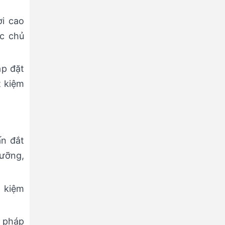
ời cao
c chủ
ắp đặt
t kiệm
ấn đắt
dưỡng,
t kiệm
i pháp