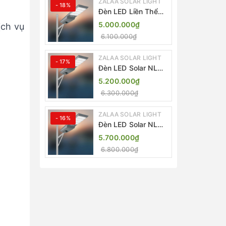
ZALAA SOLAR LIGHT
- 18%
Đèn LED Liền Thể
ZALAA Solar Street
5.000.000₫
ịch vụ
Light ZKC-TG 20W
6.100.000₫
25W 30W All In One
ZALAA SOLAR LIGHT
- 17%
Đèn LED Solar NLMT
Liền Thể ZKC-TG
5.200.000₫
20W All in One |
6.300.000₫
ZALAA Street Light
ZALAA SOLAR LIGHT
- 16%
Đèn LED Solar NLMT
Liền Thể ZKC-TG
5.700.000₫
25W All in One |
6.800.000₫
ZALAA Street Light