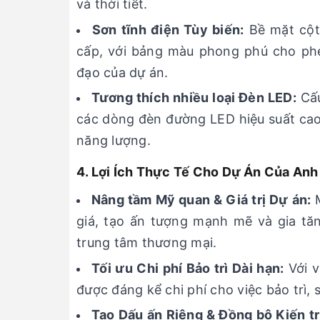
và thời tiết.
Sơn tĩnh điện Tùy biến:
Bề mặt cột 
cấp, với bảng màu phong phú cho phé
đạo của dự án.
Tương thích nhiều loại Đèn LED:
Cấu
các dòng đèn đường LED hiệu suất cao 
năng lượng.
4. Lợi Ích Thực Tế Cho Dự Án Của Anh
Nâng tầm Mỹ quan & Giá trị Dự án:
M
giá, tạo ấn tượng mạnh mẽ và gia tăn
trung tâm thương mại.
Tối ưu Chi phí Bảo trì Dài hạn:
Với v
được đáng kể chi phí cho việc bảo trì, 
Tạo Dấu ấn Riêng & Đồng bộ Kiến tr