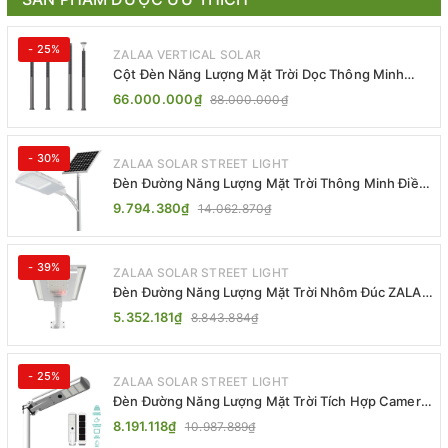
- 25%
ZALAA VERTICAL SOLAR
Cột Đèn Năng Lượng Mặt Trời Dọc Thông Minh
ZSR-YYDS-360 | ZALAA Jsc
66.000.000₫
88.000.000₫
- 30%
ZALAA SOLAR STREET LIGHT
Đèn Đường Năng Lượng Mặt Trời Thông Minh Điều
Khiển MPPT ZL-GMX01 ZALAA
9.794.380₫
14.062.870₫
- 39%
ZALAA SOLAR STREET LIGHT
Đèn Đường Năng Lượng Mặt Trời Nhôm Đúc ZALAA
ZL-BWH Cao Cấp IP65
5.352.181₫
8.843.884₫
- 25%
ZALAA SOLAR STREET LIGHT
Đèn Đường Năng Lượng Mặt Trời Tích Hợp Camera
ZALAA ZL-BJ04-CCTV (80W, IP65)
8.191.118₫
10.987.889₫