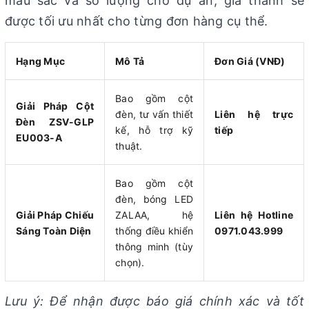
màu sắc và số lượng cho dự án, giá thành sẽ
được tối ưu nhất cho từng đơn hàng cụ thể.
Hạng Mục
Mô Tả
Đơn Giá (VNĐ)
Bao gồm cột
Giải Pháp Cột
đèn, tư vấn thiết
Liên hệ trực
Đèn ZSV-GLP
kế, hỗ trợ kỹ
tiếp
EU003-A
thuật.
Bao gồm cột
đèn, bóng LED
Giải Pháp Chiếu
ZALAA, hệ
Liên hệ Hotline
Sáng Toàn Diện
thống điều khiển
0971.043.999
thông minh (tùy
chọn).
Lưu ý: Để nhận được báo giá chính xác và tốt