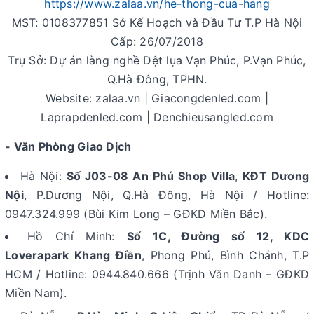
https://www.zalaa.vn/he-thong-cua-hang
MST: 0108377851 Sở Kế Hoạch và Đầu Tư T.P Hà Nội
Cấp: 26/07/2018
Trụ Sở: Dự án làng nghề Dệt lụa Vạn Phúc, P.Vạn Phúc,
Q.Hà Đông, TPHN.
Website: zalaa.vn | Giacongdenled.com |
Laprapdenled.com | Denchieusangled.com
- Văn Phòng Giao Dịch
Hà Nội:
Số J03-08 An Phú Shop Villa
,
KĐT Dương
Nội
, P.Dương Nội, Q.Hà Đông, Hà Nội / Hotline:
0947.324.999 (Bùi Kim Long – GĐKD Miền Bắc).
Hồ Chí Minh:
Số 1C, Đường số 12, KDC
Loverapark Khang Điền
, Phong Phú, Bình Chánh, T.P
HCM / Hotline: 0944.840.666 (Trịnh Văn Danh – GĐKD
Miền Nam).