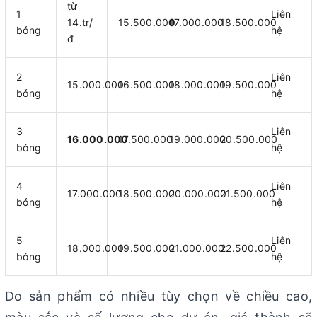
từ
1
Liên
14.tr/
15.500.00
0
17.000.000
18.500.000
bóng
hệ
đ
2
Liên
15.000.000
16.500.000
18.000.000
19.500.000
bóng
hệ
3
Liên
16.000.000
17.500.000
19.000.000
20.500.000
bóng
hệ
4
Liên
17.000.000
18.500.000
20.000.000
21.500.000
bóng
hệ
5
Liên
18.000.000
19.500.000
21.000.000
22.500.000
bóng
hệ
Do sản phẩm có nhiều tùy chọn về chiều cao,