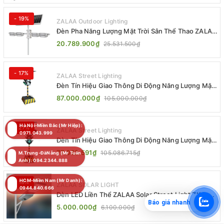
- 19%
ZALAA Outdoor Lighting
Đèn Pha Năng Lượng Mặt Trời Sân Thể Thao ZALAA
Jsc Chống Nước IP65 Cao Cấp
20.789.900₫
25.531.500₫
- 17%
ZALAA Street Lighting
Đèn Tín Hiệu Giao Thông Di Động Năng Lượng Mặt
Trời ZALAA ZL-300A-D
87.000.000₫
105.000.000₫
Hà Nội-Miền Bắc (Mr Hiệp):
- 27%
ZALAA Street Lighting
0971.043.999
Đèn Tín Hiệu Giao Thông Di Động Năng Lượng Mặt
Trời ZALAA ZL-409300C
77.063.591₫
105.086.715₫
M.Trung-ĐàNẵng (Mr Tuấn
Anh): 094.2344.888
HCM-Miền Nam (Mr Danh):
- 18%
ZALAA SOLAR LIGHT
0944.840.666
Đèn LED Liền Thể ZALAA Solar Street Light ZKC-
Báo giá nhanh
TG 20W 25W 30W All In One
5.000.000₫
6.100.000₫