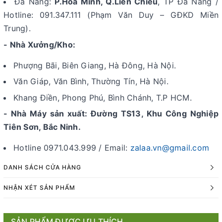
Đà Nẵng:
P.Hòa Minh, Q.Liên Chiểu
, TP Đà Nẵng /
Hotline: 091.347.111 (Phạm Văn Duy – GĐKD Miền
Trung).
- Nhà Xưởng/Kho:
Phượng Bãi, Biên Giang, Hà Đông, Hà Nội.
Văn Giáp, Văn Bình, Thường Tín, Hà Nội.
Khang Điền, Phong Phú, Bình Chánh, T.P HCM.
- Nhà Máy sản xuất: Đường TS13, Khu Công Nghiệp
Tiên Sơn, Bắc Ninh.
Hotline 0971.043.999 / Email:
zalaa.vn@gmail.com
DANH SÁCH CỬA HÀNG
NHẬN XÉT SẢN PHẨM
SẢN PHẨM ĐƯỢC ƯU THÍCH