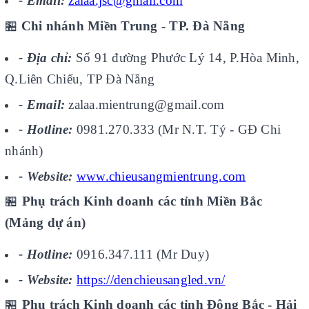
- Email:
zalaa.jsc@gmail.com
🏪
Chi nhánh Miền Trung - TP. Đà Nẵng
- Địa chỉ:
Số 91 đường Phước Lý 14, P.Hòa Minh,
Q.Liên Chiểu, TP Đà Nẵng
- Email:
zalaa.mientrung@gmail.com
- Hotline:
0981.270.333 (Mr N.T. Tý - GĐ Chi
nhánh)
- Website:
www.chieusangmientrung.com
🏪
Phụ trách Kinh doanh các tỉnh Miền Bắc
(Mảng dự án)
- Hotline:
0916.347.111 (Mr Duy)
- Website:
https://denchieusangled.vn/
🏪
Phụ trách Kinh doanh các tỉnh Đông Bắc - Hải