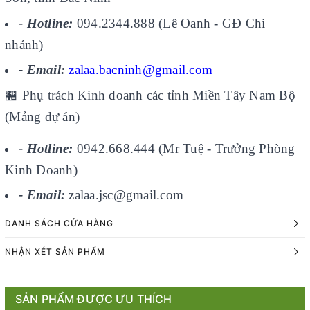
- Hotline:
094.2344.888 (Lê Oanh - GĐ Chi
nhánh)
- Email:
zalaa.bacninh@gmail.com
🏪
Phụ trách Kinh doanh các tỉnh Miền Tây Nam Bộ
(Mảng dự án)
- Hotline:
0942.668.444 (Mr Tuệ - Trưởng Phòng
Kinh Doanh)
- Email:
zalaa.jsc@gmail.com
DANH SÁCH CỬA HÀNG
NHẬN XÉT SẢN PHẨM
SẢN PHẨM ĐƯỢC ƯU THÍCH