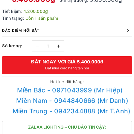
Giá thị trường:
Tiết kiệm:
4.200.000₫
Tình trạng:
Còn 1 sản phẩm
ĐẶC ĐIỂM NỔI BẬT
–
+
Số lượng:
ĐẶT NGAY VỚI GIÁ
5.400.000₫
Đặt mua giao hàng tận nơi
Hotline đặt hàng:
Miền Bắc - 0971043999 (Mr Hiệp)
Miền Nam - 0944840666 (Mr Danh)
Miền Trung - 0942344888 (Mr T.Anh)
ZALAA LIGHTING – CHU ĐÁO TIN CẬY: