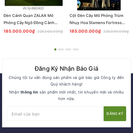
Đèn Cảnh Quan ZALAA Mô
Cột Đèn Cây Mô Phỏng Trùm
Phỏng Cây Ngô Đồng Cảnh
Nhụy Hoa Stamens Fortress
ZCQ-HH1022 Sycamore Trees
ZCQ-HH1021 ZALAA Chiếu
185.000.000₫
185.000.000₫
225.000.000₫
225.000.000₫
Lighting
Sáng Cảnh Quan
Đăng Ký Nhận Báo Giá
Chúng tôi tư vấn đúng sản phẩm và gửi báo giá Công ty đến
Quý khách hàng!
Nhận
thông tin
sản phẩm mới nhất, tin khuyến mãi và nhiều
hơn nữa.
ĐĂNG KÝ