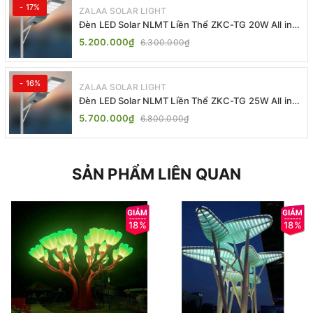
- 17%
ZALAA SOLAR LIGHT
Đèn LED Solar NLMT Liền Thể ZKC-TG 20W All in
One | ZALAA Street Light
5.200.000₫
6.300.000₫
- 16%
ZALAA SOLAR LIGHT
Đèn LED Solar NLMT Liền Thể ZKC-TG 25W All in
One | ZALAA Street Light
5.700.000₫
6.800.000₫
SẢN PHẨM LIÊN QUAN
18%
18%