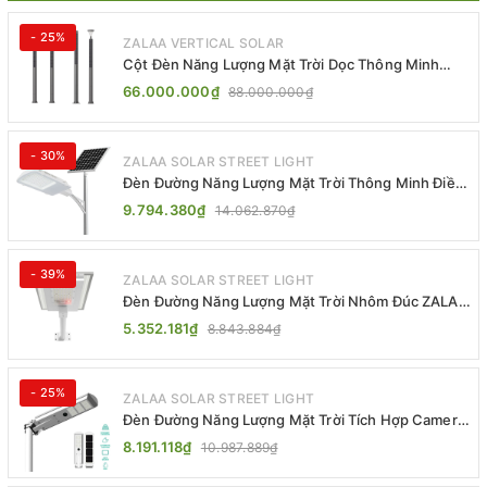
- 25%
ZALAA VERTICAL SOLAR
Cột Đèn Năng Lượng Mặt Trời Dọc Thông Minh
ZSR-YYDS-360 | ZALAA Jsc
66.000.000₫
88.000.000₫
- 30%
ZALAA SOLAR STREET LIGHT
Đèn Đường Năng Lượng Mặt Trời Thông Minh Điều
Khiển MPPT ZL-GMX01 ZALAA
9.794.380₫
14.062.870₫
- 39%
ZALAA SOLAR STREET LIGHT
Đèn Đường Năng Lượng Mặt Trời Nhôm Đúc ZALAA
ZL-BWH Cao Cấp IP65
5.352.181₫
8.843.884₫
- 25%
ZALAA SOLAR STREET LIGHT
Đèn Đường Năng Lượng Mặt Trời Tích Hợp Camera
ZALAA ZL-BJ04-CCTV (80W, IP65)
8.191.118₫
10.987.889₫