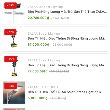
- 19%
ZALAA Outdoor Lighting
Đèn Pha Năng Lượng Mặt Trời Sân Thể Thao ZALAA
Jsc Chống Nước IP65 Cao Cấp
20.789.900₫
25.531.500₫
- 17%
ZALAA Street Lighting
Đèn Tín Hiệu Giao Thông Di Động Năng Lượng Mặt
Trời ZALAA ZL-300A-D
87.000.000₫
105.000.000₫
- 27%
ZALAA Street Lighting
Đèn Tín Hiệu Giao Thông Di Động Năng Lượng Mặt
Trời ZALAA ZL-409300C
77.063.591₫
105.086.715₫
- 18%
ZALAA SOLAR LIGHT
Đèn LED Liền Thể ZALAA Solar Street Light ZKC-
TG 20W 25W 30W All In One
5.000.000₫
6.100.000₫