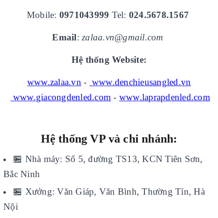
Mobile:
0971043999
Tel:
024.5678.1567
Email
:
zalaa.vn@gmail.com
Hệ thống Website:
www.zalaa.vn
-
www.denchieusangled.vn
www.giacongdenled.com
-
www.laprapdenled.com
Hệ thống VP và chi nhánh:
🏪
Nhà máy: Số 5, đường TS13, KCN Tiên Sơn,
Bắc Ninh
🏪
Xưởng: Văn Giáp, Văn Bình, Thường Tín, Hà
Nội