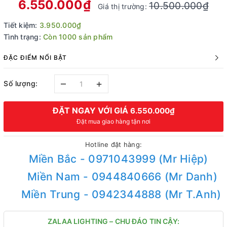
6.550.000₫
10.500.000₫
Giá thị trường:
Tiết kiệm:
3.950.000₫
Tình trạng:
Còn 1000 sản phẩm
ĐẶC ĐIỂM NỔI BẬT
–
+
Số lượng:
ĐẶT NGAY VỚI GIÁ
6.550.000₫
Đặt mua giao hàng tận nơi
Hotline đặt hàng:
Miền Bắc - 0971043999 (Mr Hiệp)
Miền Nam - 0944840666 (Mr Danh)
Miền Trung - 0942344888 (Mr T.Anh)
ZALAA LIGHTING – CHU ĐÁO TIN CẬY: