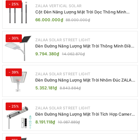
- 25%
ZALAA VERTICAL SOLAR
Cột Đèn Năng Lượng Mặt Trời Dọc Thông Minh
ZSR-YYDS-360 | ZALAA Jsc
66.000.000₫
88.000.000₫
- 30%
ZALAA SOLAR STREET LIGHT
Đèn Đường Năng Lượng Mặt Trời Thông Minh Điều
Khiển MPPT ZL-GMX01 ZALAA
9.794.380₫
14.062.870₫
- 39%
ZALAA SOLAR STREET LIGHT
Đèn Đường Năng Lượng Mặt Trời Nhôm Đúc ZALAA
ZL-BWH Cao Cấp IP65
5.352.181₫
8.843.884₫
- 25%
ZALAA SOLAR STREET LIGHT
Đèn Đường Năng Lượng Mặt Trời Tích Hợp Camera
ZALAA ZL-BJ04-CCTV (80W, IP65)
8.191.118₫
10.987.889₫