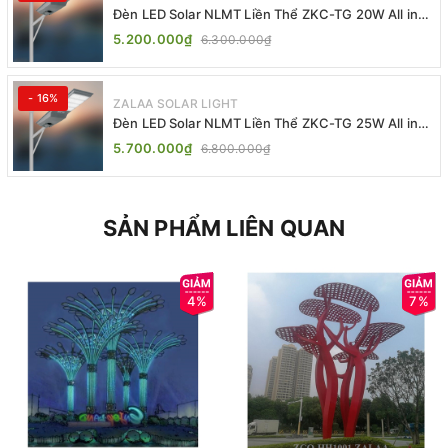
Đèn LED Solar NLMT Liền Thể ZKC-TG 20W All in
One | ZALAA Street Light
5.200.000₫
6.300.000₫
- 16%
ZALAA SOLAR LIGHT
Đèn LED Solar NLMT Liền Thể ZKC-TG 25W All in
One | ZALAA Street Light
5.700.000₫
6.800.000₫
SẢN PHẨM LIÊN QUAN
4%
7%