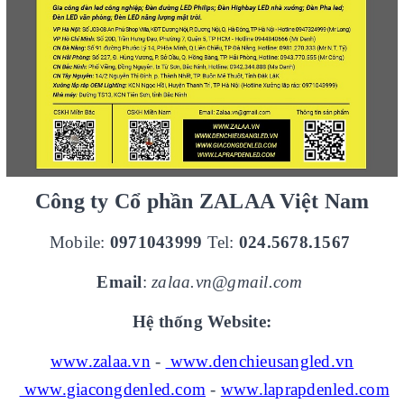
Công ty Cổ phần ZALAA Việt Nam
Mobile:
0971043999
Tel:
024.5678.1567
Email
:
zalaa.vn@gmail.com
Hệ thống Website:
www.zalaa.vn
-
www.denchieusangled.vn
www.giacongdenled.com
-
www.laprapdenled.com