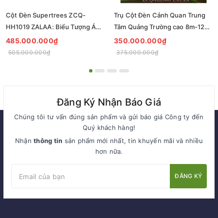
Cột Đèn Supertrees ZCQ-
Trụ Cột Đèn Cảnh Quan Trung
HH1019 ZALAA: Biểu Tượng Ánh
Tâm Quảng Trường cao 8m-12m
Sáng Cho Đại Đô Thị
ZCQ-HH1001 ZALAA Fortune
485.000.000₫
350.000.000₫
Tree Series
505.000.000₫
375.000.000₫
Đăng Ký Nhận Báo Giá
Chúng tôi tư vấn đúng sản phẩm và gửi báo giá Công ty đến
Quý khách hàng!
Nhận
thông tin
sản phẩm mới nhất, tin khuyến mãi và nhiều
hơn nữa.
ĐĂNG KÝ