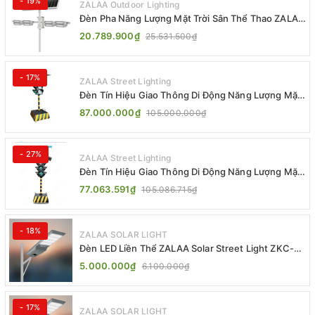
- 19%
ZALAA Outdoor Lighting
Đèn Pha Năng Lượng Mặt Trời Sân Thể Thao ZALAA
Jsc Chống Nước IP65 Cao Cấp
20.789.900₫
25.531.500₫
- 17%
ZALAA Street Lighting
Đèn Tín Hiệu Giao Thông Di Động Năng Lượng Mặt
Trời ZALAA ZL-300A-D
87.000.000₫
105.000.000₫
- 27%
ZALAA Street Lighting
Đèn Tín Hiệu Giao Thông Di Động Năng Lượng Mặt
Trời ZALAA ZL-409300C
77.063.591₫
105.086.715₫
- 18%
ZALAA SOLAR LIGHT
Đèn LED Liền Thể ZALAA Solar Street Light ZKC-
TG 20W 25W 30W All In One
5.000.000₫
6.100.000₫
- 17%
ZALAA SOLAR LIGHT