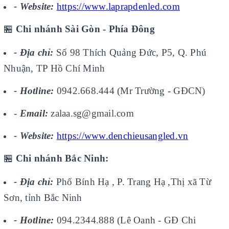
- Website:
https://www.laprapdenled.com
🏪
Chi nhánh Sài Gòn - Phía Đông
- Địa chỉ:
Số 98 Thích Quảng Đức, P5, Q. Phú
Nhuận, TP Hồ Chí Minh
- Hotline:
0942.668.444 (Mr Trường - GĐCN)
-
Email:
zalaa.sg@gmail.com
- Website:
https://www.denchieusangled.vn
🏪
Chi nhánh Bắc Ninh:
- Địa chỉ:
Phố Bính Hạ , P. Trang Hạ ,Thị xã Từ
Sơn, tỉnh Bắc Ninh
- Hotline:
094.2344.888 (Lê Oanh - GĐ Chi