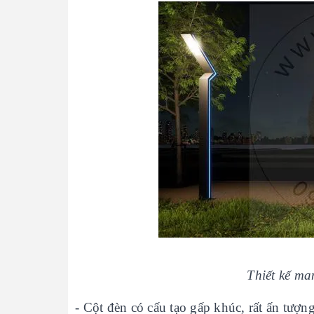
Thiết kế ma
- Cột đèn có cấu tạo gấp khúc, rất ấn tượn