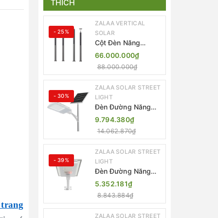
THÍCH
ZALAA VERTICAL
- 25%
SOLAR
Cột Đèn Năng
Lượng Mặt Trời Dọc
66.000.000₫
Thông Minh ZSR-
88.000.000₫
YYDS-360 | ZALAA
Jsc
ZALAA SOLAR STREET
- 30%
LIGHT
Đèn Đường Năng
Lượng Mặt Trời
9.794.380₫
Thông Minh Điều
14.062.870₫
Khiển MPPT ZL-
GMX01 ZALAA
ZALAA SOLAR STREET
- 39%
LIGHT
Đèn Đường Năng
Lượng Mặt Trời
5.352.181₫
Nhôm Đúc ZALAA
8.843.884₫
ZL-BWH Cao Cấp
 trang
IP65
ZALAA SOLAR STREET