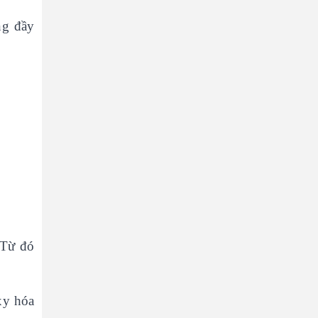
ng đầy
 Từ đó
xy hóa