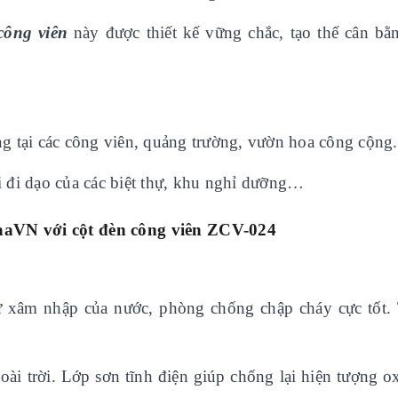
công viên
này được thiết kế vững chắc, tạo thế cân bằ
g tại các công viên, quảng trường, vườn hoa công cộng.
ối đi dạo của các biệt thự, khu nghỉ dưỡng…
aaVN với
cột đèn công viên ZCV-02
4
ự xâm nhập của nước, phòng chống chập cháy cực tốt.
goài trời. Lớp sơn tĩnh điện giúp chống lại hiện tượng o