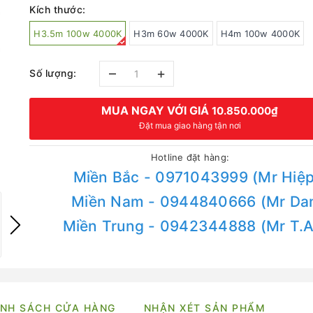
Kích thước:
H3.5m 100w 4000K
H3m 60w 4000K
H4m 100w 4000K
–
+
Số lượng:
MUA NGAY VỚI GIÁ
10.850.000₫
Đặt mua giao hàng tận nơi
Hotline đặt hàng:
Miền Bắc - 0971043999 (Mr Hiệp
Miền Nam - 0944840666 (Mr Da
Miền Trung - 0942344888 (Mr T.
NH SÁCH CỬA HÀNG
NHẬN XÉT SẢN PHẨM