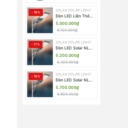
ZALAA ZL-409300C
ZALAA SOLAR LIGHT
- 18%
Đèn LED Liền Thể
ZALAA Solar Street
5.000.000₫
Light ZKC-TG 20W
6.100.000₫
25W 30W All In One
ZALAA SOLAR LIGHT
- 17%
Đèn LED Solar NLMT
Liền Thể ZKC-TG
5.200.000₫
20W All in One |
6.300.000₫
ZALAA Street Light
ZALAA SOLAR LIGHT
- 16%
Đèn LED Solar NLMT
Liền Thể ZKC-TG
5.700.000₫
25W All in One |
6.800.000₫
ZALAA Street Light