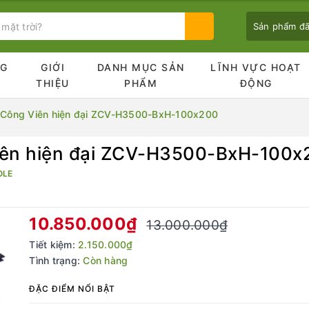
Sản phẩm đ
NG
GIỚI
DANH MỤC SẢN
LĨNH VỰC HOẠT
Ủ
THIỆU
PHẨM
ĐỘNG
í Công Viên hiện đại ZCV-H3500-BxH-100x200
Viên hiện đại ZCV-H3500-BxH-100x
Bạn chưa xem sản phẩm nào
OLE
10.850.000₫
13.000.000₫
Tiết kiệm:
2.150.000₫
Tình trạng:
Còn hàng
ĐẶC ĐIỂM NỔI BẬT