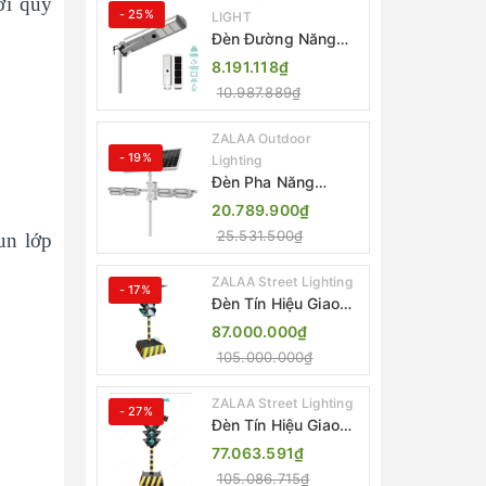
ời quý
- 25%
LIGHT
Đèn Đường Năng
Lượng Mặt Trời Tích
8.191.118₫
Hợp Camera ZALAA
10.987.889₫
ZL-BJ04-CCTV
(80W, IP65)
ZALAA Outdoor
- 19%
Lighting
Đèn Pha Năng
Lượng Mặt Trời Sân
20.789.900₫
Thể Thao ZALAA
25.531.500₫
un lớp
Jsc Chống Nước
IP65 Cao Cấp
ZALAA Street Lighting
- 17%
Đèn Tín Hiệu Giao
Thông Di Động Năng
87.000.000₫
Lượng Mặt Trời
105.000.000₫
ZALAA ZL-300A-D
ZALAA Street Lighting
- 27%
Đèn Tín Hiệu Giao
Thông Di Động Năng
77.063.591₫
Lượng Mặt Trời
105.086.715₫