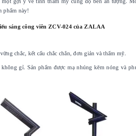
à một gợi ý về tính thẩm mỹ cùng độ bền ấn tượng. M
n phẩm này!
iếu sáng công viên
ZCV-024 của ZALAA
vững chắc, kết cấu chắc chắn, đơn giản và thẩm mỹ.
ép không gỉ. Sản phẩm được mạ nhúng kẽm nóng và ph