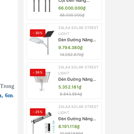
Cột Đèn Năng
Lượng Mặt Trời Dọc
66.000.000₫
Thông Minh ZSR-
88.000.000₫
YYDS-360 | ZALAA
Jsc
ZALAA SOLAR STREET
- 30%
LIGHT
Đèn Đường Năng
Lượng Mặt Trời
9.794.380₫
Thông Minh Điều
14.062.870₫
Khiển MPPT ZL-
GMX01 ZALAA
ZALAA SOLAR STREET
- 39%
LIGHT
Đèn Đường Năng
Lượng Mặt Trời
 Trong
5.352.181₫
Nhôm Đúc ZALAA
8.843.884₫
m, 6m
.
ZL-BWH Cao Cấp
IP65
ZALAA SOLAR STREET
- 25%
LIGHT
Đèn Đường Năng
Lượng Mặt Trời Tích
8.191.118₫
Hợp Camera ZALAA
10.987.889₫