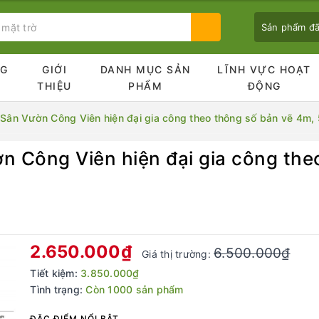
Sản phẩm đ
NG
GIỚI
DANH MỤC SẢN
LĨNH VỰC HOẠT
Ủ
THIỆU
PHẨM
ĐỘNG
 Sân Vườn Công Viên hiện đại gia công theo thông số bản vẽ 4m,
n Công Viên hiện đại gia công the
Bạn chưa xem sản phẩm nào
2.650.000₫
6.500.000₫
Giá thị trường:
Tiết kiệm:
3.850.000₫
Tình trạng:
Còn 1000 sản phẩm
ĐẶC ĐIỂM NỔI BẬT