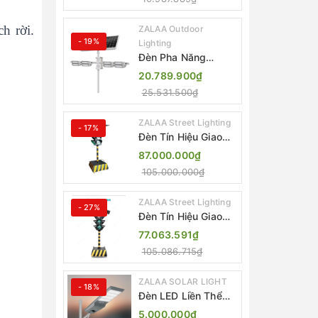
ZL-BJ04-CCTV
(80W, IP65)
ch rời.
ZALAA Outdoor
- 19%
Lighting
Đèn Pha Năng
Lượng Mặt Trời Sân
20.789.900₫
Thể Thao ZALAA
25.531.500₫
Jsc Chống Nước
IP65 Cao Cấp
ZALAA Street Lighting
- 17%
Đèn Tín Hiệu Giao
Thông Di Động Năng
87.000.000₫
Lượng Mặt Trời
105.000.000₫
ZALAA ZL-300A-D
ZALAA Street Lighting
- 27%
Đèn Tín Hiệu Giao
Thông Di Động Năng
77.063.591₫
Lượng Mặt Trời
105.086.715₫
ZALAA ZL-409300C
ZALAA SOLAR LIGHT
- 18%
Đèn LED Liền Thể
ZALAA Solar Street
5.000.000₫