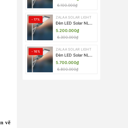
Light ZKC-TG 20W
6.100.000₫
25W 30W All In One
ZALAA SOLAR LIGHT
- 17%
Đèn LED Solar NLMT
Liền Thể ZKC-TG
5.200.000₫
20W All in One |
6.300.000₫
ZALAA Street Light
ZALAA SOLAR LIGHT
- 16%
Đèn LED Solar NLMT
Liền Thể ZKC-TG
5.700.000₫
25W All in One |
6.800.000₫
ZALAA Street Light
ản vẽ