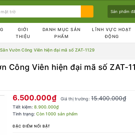
Sản phẩm đ
NG
GIỚI
DANH MỤC SẢN
LĨNH VỰC HOẠT
Ủ
THIỆU
PHẨM
ĐỘNG
í Sân Vườn Công Viên hiện đại mã số ZAT-1129
ờn Công Viên hiện đại mã số ZAT-1
Bạn chưa xem sản phẩm nào
6.500.000₫
15.400.000₫
Giá thị trường:
Tiết kiệm:
8.900.000₫
Tình trạng:
Còn 1000 sản phẩm
ĐẶC ĐIỂM NỔI BẬT