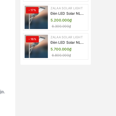
ZALAA SOLAR LIGHT
- 17%
Đèn LED Solar NLMT
Liền Thể ZKC-TG
5.200.000₫
20W All in One |
6.300.000₫
ZALAA Street Light
ZALAA SOLAR LIGHT
- 16%
Đèn LED Solar NLMT
Liền Thể ZKC-TG
5.700.000₫
25W All in One |
6.800.000₫
ZALAA Street Light
ịn.