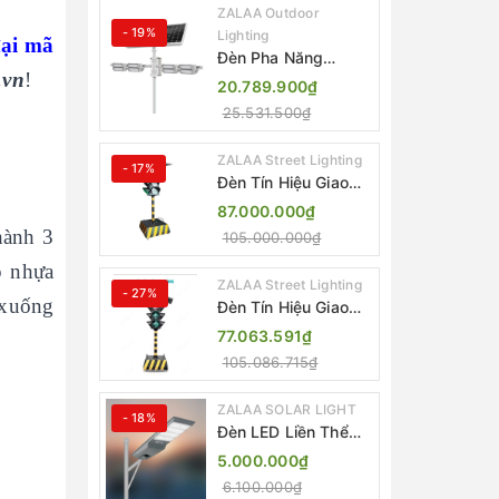
ZALAA Outdoor
- 19%
Lighting
đại mã
Đèn Pha Năng
.vn
!
Lượng Mặt Trời Sân
20.789.900₫
Thể Thao ZALAA
25.531.500₫
Jsc Chống Nước
IP65 Cao Cấp
ZALAA Street Lighting
- 17%
Đèn Tín Hiệu Giao
Thông Di Động Năng
87.000.000₫
Lượng Mặt Trời
hành 3
105.000.000₫
ZALAA ZL-300A-D
p nhựa
ZALAA Street Lighting
- 27%
 xuống
Đèn Tín Hiệu Giao
Thông Di Động Năng
77.063.591₫
Lượng Mặt Trời
105.086.715₫
ZALAA ZL-409300C
ZALAA SOLAR LIGHT
- 18%
Đèn LED Liền Thể
ZALAA Solar Street
5.000.000₫
Light ZKC-TG 20W
6.100.000₫
25W 30W All In One