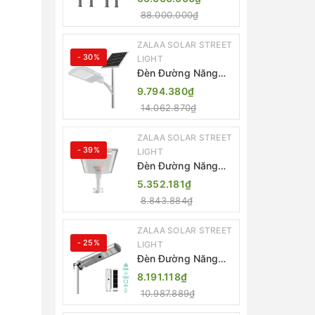
Thông Minh ZSR-
88.000.000₫
YYDS-360 | ZALAA
Jsc
ZALAA SOLAR STREET
- 30%
LIGHT
Đèn Đường Năng
Lượng Mặt Trời
9.794.380₫
Thông Minh Điều
14.062.870₫
Khiển MPPT ZL-
GMX01 ZALAA
ZALAA SOLAR STREET
- 39%
LIGHT
Đèn Đường Năng
Lượng Mặt Trời
5.352.181₫
Nhôm Đúc ZALAA
8.843.884₫
ZL-BWH Cao Cấp
IP65
ZALAA SOLAR STREET
- 25%
LIGHT
Đèn Đường Năng
Lượng Mặt Trời Tích
8.191.118₫
Hợp Camera ZALAA
10.987.889₫
ZL-BJ04-CCTV
(80W, IP65)