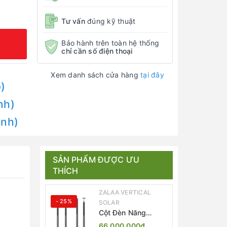
Tư vấn
đúng kỹ thuật
Bảo hành trên toàn hệ thống
chỉ cần số điện thoại
Xem danh sách cửa hàng
tại đây
)
nh)
Anh)
SẢN PHẨM ĐƯỢC ƯU
THÍCH
ZALAA VERTICAL
- 25%
SOLAR
Cột Đèn Năng
Lượng Mặt Trời Dọc
66.000.000₫