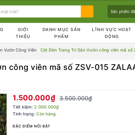
Sản phẩm đ
NG
GIỚI
DANH MỤC SẢN
LĨNH VỰC HOẠT
Ủ
THIỆU
PHẨM
ĐỘNG
n Vườn Công Viên
Cột Đèn Trang Trí Sân Vườn công viên mã s
ườn công viên mã số ZSV-015 ZALA
Bạn chưa xem sản phẩm nào
1.500.000₫
3.500.000₫
Tiết kiệm:
2.000.000₫
Tình trạng:
Còn hàng
ĐẶC ĐIỂM NỔI BẬT