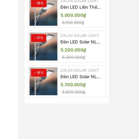
ZALAA SOLAR LIGHT
- 18%
Đèn LED Liền Thể
ZALAA Solar Street
5.000.000₫
Light ZKC-TG 20W
6.100.000₫
25W 30W All In One
ZALAA SOLAR LIGHT
- 17%
Đèn LED Solar NLMT
Liền Thể ZKC-TG
5.200.000₫
20W All in One |
6.300.000₫
ZALAA Street Light
ZALAA SOLAR LIGHT
- 16%
Đèn LED Solar NLMT
Liền Thể ZKC-TG
5.700.000₫
25W All in One |
6.800.000₫
ZALAA Street Light