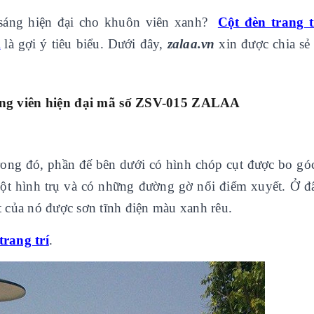
sáng hiện đại cho khuôn viên xanh?
Cột đèn trang t
A
là gợi ý tiêu biểu. Dưới đây,
zalaa.vn
xin được chia sẻ 
ông viên hiện đại mã số ZSV-015 ZALAA
Trong đó, phần đế bên dưới có hình chóp cụt được bo g
 cột hình trụ và có những đường gờ nổi điểm xuyết. Ở đâ
 của nó được sơn tĩnh điện màu xanh rêu.
trang trí
.