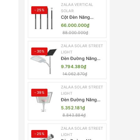
ZALAA VERTICAL
- 25%
SOLAR
Cột Đèn Năng
Lượng Mặt Trời Dọc
66.000.000₫
Thông Minh ZSR-
88.000.000₫
YYDS-360 | ZALAA
Jsc
ZALAA SOLAR STREET
- 30%
LIGHT
Đèn Đường Năng
Lượng Mặt Trời
9.794.380₫
Thông Minh Điều
14.062.870₫
Khiển MPPT ZL-
GMX01 ZALAA
ZALAA SOLAR STREET
- 39%
LIGHT
Đèn Đường Năng
Lượng Mặt Trời
5.352.181₫
Nhôm Đúc ZALAA
8.843.884₫
ZL-BWH Cao Cấp
IP65
ZALAA SOLAR STREET
- 25%
LIGHT