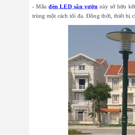
- Mẫu
đèn LED sân vườn
này sở hữu kết
trùng một cách tối đa. Đồng thời, thiết bị