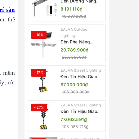
Đèn Đường Năng
Lượng Mặt Trời Tích
8.191.118₫
rí sân
Hợp Camera ZALAA
10.987.889₫
ZL-BJ04-CCTV
cụ thể
(80W, IP65)
ZALAA Outdoor
- 19%
Lighting
Đèn Pha Năng
Lượng Mặt Trời Sân
20.789.900₫
Thể Thao ZALAA
25.531.500₫
Jsc Chống Nước
IP65 Cao Cấp
ZALAA Street Lighting
óc mềm
- 17%
Đèn Tín Hiệu Giao
y, cột
Thông Di Động Năng
87.000.000₫
Lượng Mặt Trời
105.000.000₫
ZALAA ZL-300A-D
ZALAA Street Lighting
- 27%
Đèn Tín Hiệu Giao
Thông Di Động Năng
77.063.591₫
Lượng Mặt Trời
105.086.715₫
ZALAA ZL-409300C