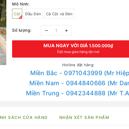
Mô hình:
Cột
Đầu Đèn
Cả Cột và Đèn
–
+
Số lượng:
MUA NGAY VỚI GIÁ
1.500.000₫
Đặt mua giao hàng tận nơi
Hotline đặt hàng:
Miền Bắc - 0971043999 (Mr Hiệp
Miền Nam - 0944840666 (Mr Da
Miền Trung - 0942344888 (Mr T.
NH SÁCH CỬA HÀNG
NHẬN XÉT SẢN PHẨM