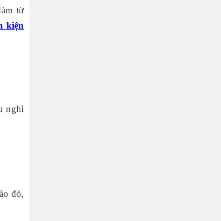
làm từ
h kiện
u nghỉ
ào đó,