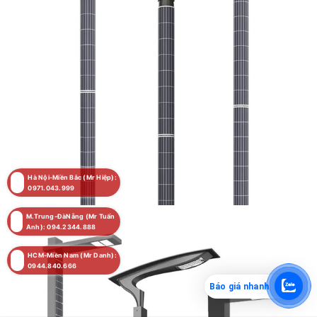
Hà Nội-Miền Bắc (Mr Hiệp):
0971.043.999
M.Trung-ĐàNẵng (Mr Tuấn
Anh): 094.2344.888
HCM-Miền Nam (Mr Danh):
0944.840.666
Báo giá nhanh