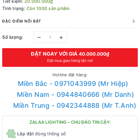
Tiết kiệm:
20.000.000₫
Tình trạng:
Còn 1000 sản phẩm
ĐẶC ĐIỂM NỔI BẬT
–
+
Số lượng:
ĐẶT NGAY VỚI GIÁ
40.000.000₫
Đặt mua giao hàng tận nơi
Hotline đặt hàng:
Miền Bắc - 0971043999 (Mr Hiệp)
Miền Nam - 0944840666 (Mr Danh)
Miền Trung - 0942344888 (Mr T.Anh)
ZALAA LIGHTING – CHU ĐÁO TIN CẬY:
Lắp đặt
đúng thông số