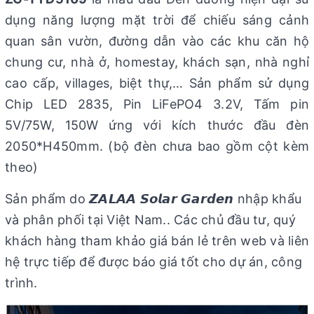
dụng năng lượng mặt trời để chiếu sáng cảnh
quan sân vườn, đường dẫn vào các khu căn hộ
chung cư, nhà ở, homestay, khách sạn, nhà nghỉ
cao cấp, villages, biệt thự,… Sản phẩm sử dụng
Chip LED 2835, Pin LiFePO4 3.2V, Tấm pin
5V/75W, 150W ứng với kích thước đầu đèn
2050*H450mm. (bộ đèn chưa bao gồm cột kèm
theo)
Sản phẩm do 𝙕𝘼𝙇𝘼𝘼 𝙎𝙤𝙡𝙖𝙧 𝙂𝙖𝙧𝙙𝙚𝙣 nhập khẩu
và phân phối tại Việt Nam.. Các chủ đầu tư, quý
khách hàng tham khảo giá bán lẻ trên web và liên
hệ trực tiếp để được báo giá tốt cho dự án, công
trình.