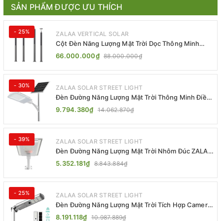
SẢN PHẨM ĐƯỢC ƯU THÍCH
- 25%
ZALAA VERTICAL SOLAR
Cột Đèn Năng Lượng Mặt Trời Dọc Thông Minh
ZSR-YYDS-360 | ZALAA Jsc
66.000.000₫
88.000.000₫
- 30%
ZALAA SOLAR STREET LIGHT
Đèn Đường Năng Lượng Mặt Trời Thông Minh Điều
Khiển MPPT ZL-GMX01 ZALAA
9.794.380₫
14.062.870₫
- 39%
ZALAA SOLAR STREET LIGHT
Đèn Đường Năng Lượng Mặt Trời Nhôm Đúc ZALAA
ZL-BWH Cao Cấp IP65
5.352.181₫
8.843.884₫
- 25%
ZALAA SOLAR STREET LIGHT
Đèn Đường Năng Lượng Mặt Trời Tích Hợp Camera
ZALAA ZL-BJ04-CCTV (80W, IP65)
8.191.118₫
10.987.889₫