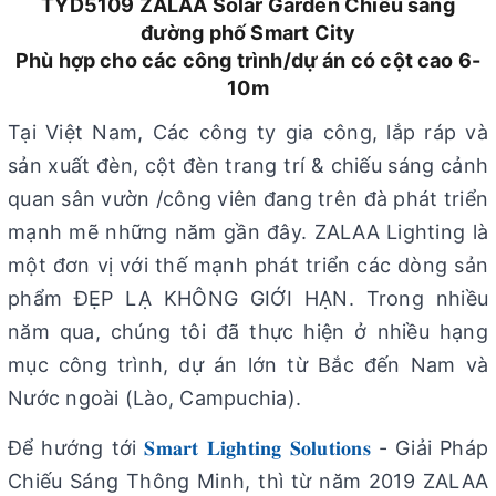
TYD5109 ZALAA Solar Garden Chiếu sáng
đường phố Smart City
Phù hợp cho các công trình/dự án có cột cao 6-
10m
Tại Việt Nam, Các công ty gia công, lắp ráp và
sản xuất đèn, cột đèn trang trí & chiếu sáng cảnh
quan sân vườn /công viên đang trên đà phát triển
mạnh mẽ những năm gần đây. ZALAA Lighting là
một đơn vị với thế mạnh phát triển các dòng sản
phẩm ĐẸP LẠ KHÔNG GIỚI HẠN. Trong nhiều
năm qua, chúng tôi đã thực hiện ở nhiều hạng
mục công trình, dự án lớn từ Bắc đến Nam và
Nước ngoài (Lào, Campuchia).
Để hướng tới
𝐒𝐦𝐚𝐫𝐭 𝐋𝐢𝐠𝐡𝐭𝐢𝐧𝐠 𝐒𝐨𝐥𝐮𝐭𝐢𝐨𝐧𝐬
- Giải Pháp
Chiếu Sáng Thông Minh, thì từ năm 2019 ZALAA