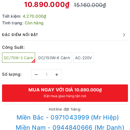
10.890.000₫
15.160.000₫
Tiết kiệm:
4.270.000₫
Tình trạng:
Còn hàng
ĐẶC ĐIỂM NỔI BẬT
Công Suất:
DC/75W-3 Cánh
DC/150W-6 Cánh
AC-220V
–
+
Số lượng:
MUA NGAY VỚI GIÁ
10.890.000₫
Đặt mua giao hàng tận nơi
Hotline đặt hàng:
Miền Bắc - 0971043999 (Mr Hiệp)
Miền Nam - 0944840666 (Mr Danh)