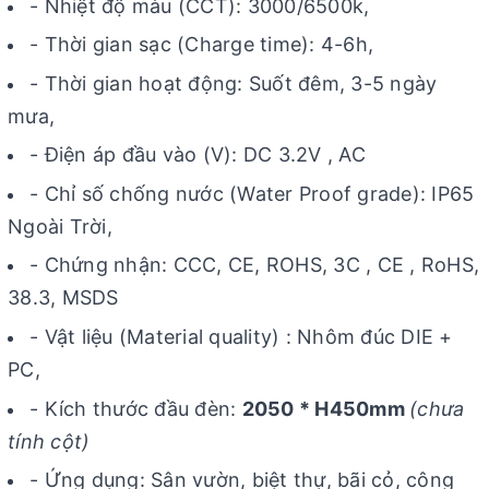
- Nhiệt độ màu (CCT): 3000/6500k,
- Thời gian sạc (Charge time): 4-6h,
- Thời gian hoạt động: Suốt đêm, 3-5 ngày
mưa,
- Điện áp đầu vào (V): DC 3.2V , AC
- Chỉ số chống nước (Water Proof grade): IP65
Ngoài Trời,
- Chứng nhận: CCC, CE, ROHS, 3C , CE , RoHS,
38.3, MSDS
- Vật liệu (Material quality) : Nhôm đúc DIE +
PC,
- Kích thước đầu đèn:
2050 * H450mm
(chưa
tính cột)
- Ứng dụng: Sân vườn, biệt thự, bãi cỏ, công