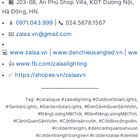
🏪 J03-08, An Phú Shop Villa, KĐT Dương Nội,
Hà Đông, HN.
📱
0971.043.999
| 📞 024.5678.1567
📧
zalaa.vn@gmail.com
💻
www.zalaa.vn
|
www.denchieusangled.vn
|
www
👍
www.fb.com/zalaalighting
✅
https://shopee.vn/zalaavn
______________________
Tag: #catalogue #zalaalighting #OutdoorSolarLights,
#GardenLights, #GardenSolarLights, #ĐènCảnhQuanSânVườn,
#NăngLượngMặtTrời, #ĐènNăngLượngMặtTrời,
#CảnhQuanSânVườn, #Cộtđènsânvườn, #Cộtđèncôngviên,
#cotdentrangtri, #dencanhquansanvuon
#cotdentrangtricongvien #cotdenzalaa #denled