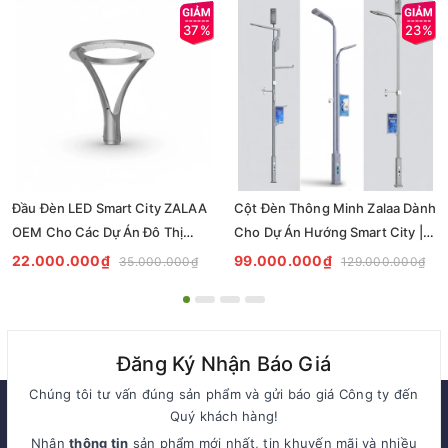
37%
23%
Đầu Đèn LED Smart City ZALAA
Cột Đèn Thông Minh Zalaa Dành
OEM Cho Các Dự Án Đô Thị
Cho Dự Án Hướng Smart City |
Hướng Thông Minh
ZSP OEM 10
22.000.000₫
99.000.000₫
35.000.000₫
129.000.000₫
Đăng Ký Nhận Báo Giá
Chúng tôi tư vấn đúng sản phẩm và gửi báo giá Công ty đến
Quý khách hàng!
Nhận
thông tin
sản phẩm mới nhất, tin khuyến mãi và nhiều