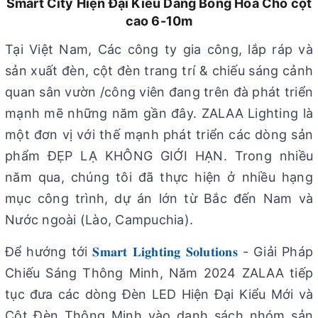
Smart City Hiện Đại Kiểu Dáng Bông Hoa Cho cột
cao 6-10m
Tại Việt Nam, Các công ty gia công, lắp ráp và
sản xuất đèn, cột đèn trang trí & chiếu sáng cảnh
quan sân vườn /công viên đang trên đà phát triển
mạnh mẽ những năm gần đây. ZALAA Lighting là
một đơn vị với thế mạnh phát triển các dòng sản
phẩm ĐẸP LẠ KHÔNG GIỚI HẠN. Trong nhiều
năm qua, chúng tôi đã thực hiện ở nhiều hạng
mục công trình, dự án lớn từ Bắc đến Nam và
Nước ngoài (Lào, Campuchia).
Để hướng tới
𝐒𝐦𝐚𝐫𝐭 𝐋𝐢𝐠𝐡𝐭𝐢𝐧𝐠 𝐒𝐨𝐥𝐮𝐭𝐢𝐨𝐧𝐬
- Giải Pháp
Chiếu Sáng Thông Minh, Năm 2024 ZALAA tiếp
tục đưa các dòng Đèn LED Hiện Đại Kiểu Mới và
Cột Đèn Thông Minh vào danh sách nhóm sản