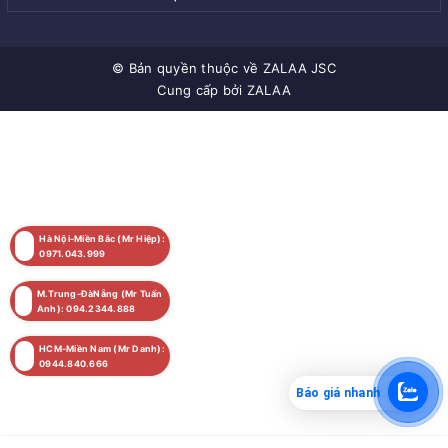
© Bản quyền thuộc về
ZALAA JSC
Cung cấp bởi
ZALAA
Hà Nội-Miền Bắc (Mr Hiệp):
0971.043.999
M.Trung-ĐàNẵng (Mr Tuấn
Anh): 094.2344.888
HCM-Miền Nam (Mr Danh):
0944.840.666
Báo giá nhanh