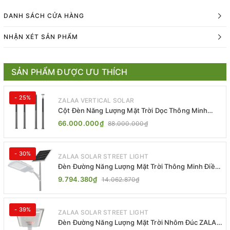
DANH SÁCH CỬA HÀNG
NHẬN XÉT SẢN PHẨM
SẢN PHẨM ĐƯỢC ƯU THÍCH
- 25%
ZALAA VERTICAL SOLAR
Cột Đèn Năng Lượng Mặt Trời Dọc Thông Minh
ZSR-YYDS-360 | ZALAA Jsc
66.000.000₫
88.000.000₫
- 30%
ZALAA SOLAR STREET LIGHT
Đèn Đường Năng Lượng Mặt Trời Thông Minh Điều
Khiển MPPT ZL-GMX01 ZALAA
9.794.380₫
14.062.870₫
- 39%
ZALAA SOLAR STREET LIGHT
Đèn Đường Năng Lượng Mặt Trời Nhôm Đúc ZALAA