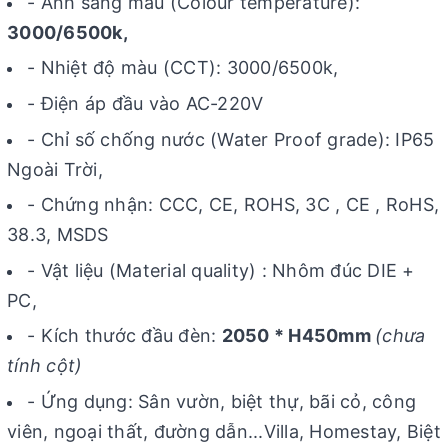
- Ánh sáng màu (Colour temperature):
3000/6500k,
- Nhiệt độ màu (CCT): 3000/6500k,
- Điện áp đầu vào AC-220V
- Chỉ số chống nước (Water Proof grade): IP65
Ngoài Trời,
- Chứng nhận: CCC, CE, ROHS, 3C , CE , RoHS,
38.3, MSDS
- Vật liệu (Material quality) : Nhôm đúc DIE +
PC,
- Kích thước đầu đèn:
2050 * H450mm
(chưa
tính cột)
- Ứng dụng: Sân vườn, biệt thự, bãi cỏ, công
viên, ngoại thất, đường dẫn...Villa, Homestay, Biệt