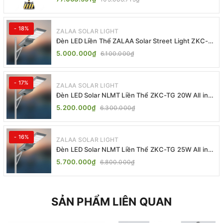
- 18%
ZALAA SOLAR LIGHT
Đèn LED Liền Thể ZALAA Solar Street Light ZKC-
TG 20W 25W 30W All In One
5.000.000₫
6.100.000₫
- 17%
ZALAA SOLAR LIGHT
Đèn LED Solar NLMT Liền Thể ZKC-TG 20W All in
One | ZALAA Street Light
5.200.000₫
6.300.000₫
- 16%
ZALAA SOLAR LIGHT
Đèn LED Solar NLMT Liền Thể ZKC-TG 25W All in
One | ZALAA Street Light
5.700.000₫
6.800.000₫
SẢN PHẨM LIÊN QUAN