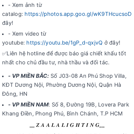
- Xem ảnh từ
catalog:
https://photos.app.goo.gl/wK9THcucso
đây!
- Xem video từ
youtube:
https://youtu.be/1gP_d-qxjvQ
ở đây!
✅Liên hệ hotline để được báo giá chiết khấu tốt
nhất cho chủ đầu tư, nhà thầu và đối tác.
- VP MIỀN BẮC:
Số J03-08 An Phú Shop Villa,
KĐT Dương Nội, Phường Dương Nội, Quận Hà
Đông, HN
- VP MIỀN NAM
: Số 8, Đường 19B, Lovera Park
Khang Điền, Phong Phú, Bình Chánh, T.P HCM
__ 𝒁 𝑨 𝑨 𝑳 𝑨 𝑳 𝑰 𝑮 𝑯 𝑻 𝑰 𝑵 𝑮__