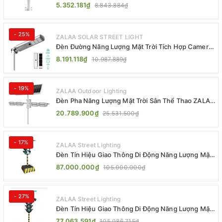
ZL-BWH Cao Cấp IP65
5.352.181₫
8.843.884₫
- 25%
ZALAA SOLAR STREET LIGHT
Đèn Đường Năng Lượng Mặt Trời Tích Hợp Camera
ZALAA ZL-BJ04-CCTV (80W, IP65)
8.191.118₫
10.987.889₫
- 19%
ZALAA Outdoor Lighting
Đèn Pha Năng Lượng Mặt Trời Sân Thể Thao ZALAA
Jsc Chống Nước IP65 Cao Cấp
20.789.900₫
25.531.500₫
- 17%
ZALAA Street Lighting
Đèn Tín Hiệu Giao Thông Di Động Năng Lượng Mặt
Trời ZALAA ZL-300A-D
87.000.000₫
105.000.000₫
- 27%
ZALAA Street Lighting
Đèn Tín Hiệu Giao Thông Di Động Năng Lượng Mặt
Trời ZALAA ZL-409300C
77.063.591₫
105.086.715₫