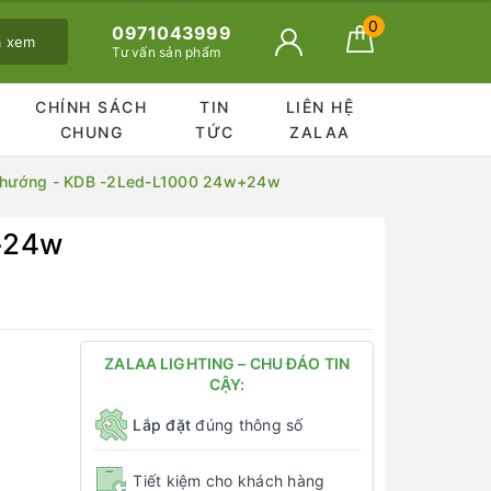
0
0971043999
ã xem
Tư vấn sản phẩm
CHÍNH SÁCH
TIN
LIÊN HỆ
CHUNG
TỨC
ZALAA
 2 hướng - KDB -2Led-L1000 24w+24w
w+24w
ZALAA LIGHTING – CHU ĐÁO TIN
CẬY:
Lắp đặt
đúng thông số
Tiết kiệm cho khách hàng