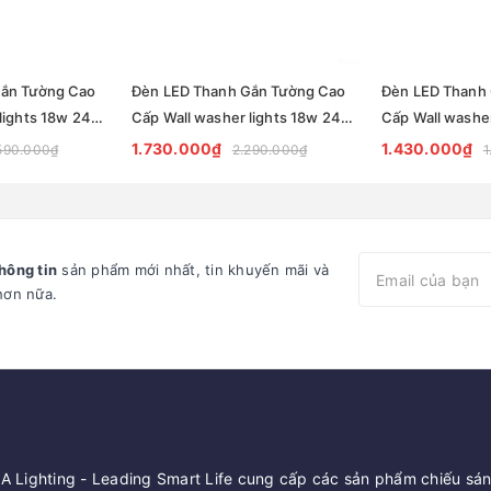
Gắn Tường Cao
Đèn LED Thanh Gắn Tường Cao
Đèn LED Thanh
lights 18w 24w
Cấp Wall washer lights 18w 24w
Cấp Wall washe
ade lighting
ZKB-WS050 - Facade lighting
ZKB-WS040 - Fa
1.730.000₫
1.430.000₫
590.000₫
2.290.000₫
1
solution Zalaa
solution Zalaa
hông tin
sản phẩm mới nhất, tin khuyến mãi và
hơn nữa.
 Lighting - Leading Smart Life cung cấp các sản phẩm chiếu sáng