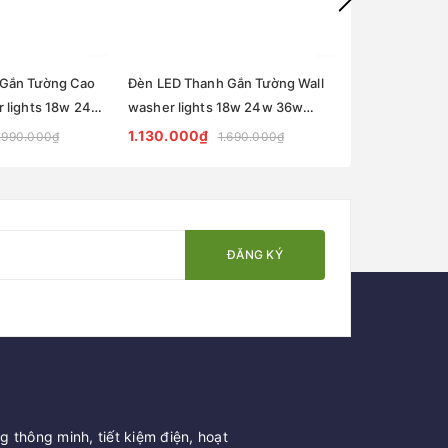
 Gắn Tường Cao
Đèn LED Thanh Gắn Tường Wall
Đèn LED Thanh
r lights 18w 24w
washer lights 18w 24w 36w
washer lights
cade lighting
ZKB-WS030 - Facade lighting
ZKB-WS020 - F
1.130.000₫
836.000₫
.990.000₫
1.690.000₫
1
solution Zalaa
solution Zalaa
ĐĂNG KÝ
 thông minh, tiết kiệm điện, hoạt