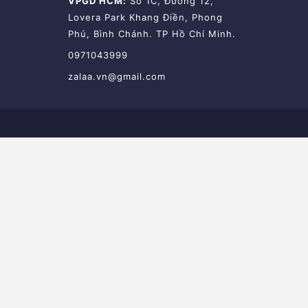
VPGD HCM:
Số 1C, Đường 12,
Lovera Park Khang Điền, Phong
Phú, Bình Chánh. TP Hồ Chí Minh.
0971043999
zalaa.vn@gmail.com