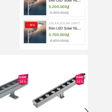
Đèn LED Solar NLMT
Liền Thể ZKC-TG
5.200.000₫
20W All in One |
6.300.000₫
ZALAA Street Light
ZALAA SOLAR LIGHT
- 16%
Đèn LED Solar NLMT
Liền Thể ZKC-TG
5.700.000₫
25W All in One |
6.800.000₫
ZALAA Street Light
28%
33%