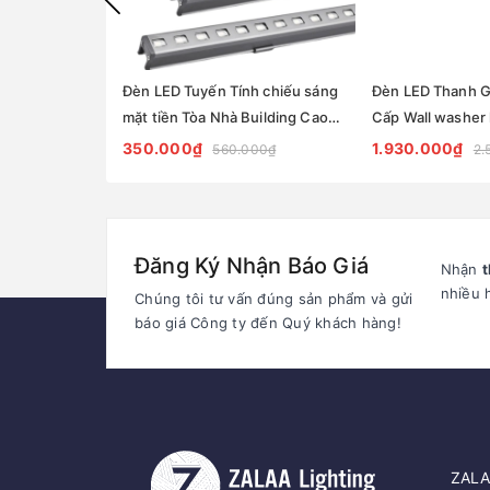
Đèn LED Tuyến Tính chiếu sáng
Đèn LED Thanh 
mặt tiền Tòa Nhà Building Cao
Cấp Wall washer 
Tầng có lập trình DMX512 Rgb
ZKB-WS060 - Fac
350.000₫
1.930.000₫
560.000₫
2.
hiệu ứng thay đổi màu sắc theo
solution Zalaa
tùy chỉnh
Đăng Ký Nhận Báo Giá
Nhận
t
nhiều 
Chúng tôi tư vấn đúng sản phẩm và gửi
báo giá Công ty đến Quý khách hàng!
ZALAA