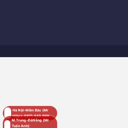
Hà Nội-Miền Bắc (Mr
Hiệp): 0971.043.999
M.Trung-ĐàNẵng (Mr
Tuấn Anh):