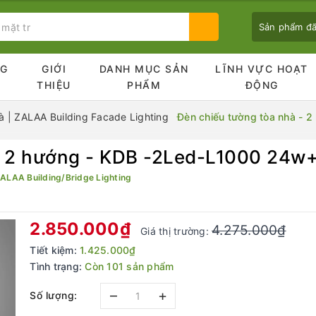
Sản phẩm đ
NG
GIỚI
DANH MỤC SẢN
LĨNH VỰC HOẠT
Ủ
THIỆU
PHẨM
ĐỘNG
 | ZALAA Building Facade Lighting
Đèn chiếu tường tòa nhà -
 - 2 hướng - KDB -2Led-L1000 24
Bạn chưa xem sản phẩm nào
ALAA Building/Bridge Lighting
2.850.000₫
4.275.000₫
Giá thị trường:
Tiết kiệm:
1.425.000₫
Tình trạng:
Còn 101 sản phẩm
–
+
Số lượng: