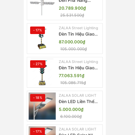
Đèn Pha Năng
Lượng Mặt Trời Sân
20.789.900₫
Thể Thao ZALAA
25.531.500₫
Jsc Chống Nước
IP65 Cao Cấp
ZALAA Street Lighting
- 17%
Đèn Tín Hiệu Giao
Thông Di Động Năng
87.000.000₫
Lượng Mặt Trời
105.000.000₫
ZALAA ZL-300A-D
ZALAA Street Lighting
- 27%
Đèn Tín Hiệu Giao
Thông Di Động Năng
77.063.591₫
Lượng Mặt Trời
105.086.715₫
ZALAA ZL-409300C
ZALAA SOLAR LIGHT
- 18%
Đèn LED Liền Thể
ZALAA Solar Street
5.000.000₫
Light ZKC-TG 20W
6.100.000₫
25W 30W All In One
ZALAA SOLAR LIGHT
- 17%