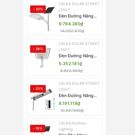
ZALAA SOLAR STREET
- 30%
LIGHT
Đèn Đường Năng
Lượng Mặt Trời
9.794.380₫
Thông Minh Điều
14.062.870₫
Khiển MPPT ZL-
GMX01 ZALAA
ZALAA SOLAR STREET
- 39%
LIGHT
Đèn Đường Năng
Lượng Mặt Trời
5.352.181₫
Nhôm Đúc ZALAA
8.843.884₫
ZL-BWH Cao Cấp
IP65
ZALAA SOLAR STREET
- 25%
LIGHT
Đèn Đường Năng
Lượng Mặt Trời Tích
8.191.118₫
Hợp Camera ZALAA
10.987.889₫
ZL-BJ04-CCTV
(80W, IP65)
ZALAA Outdoor
- 19%
Lighting