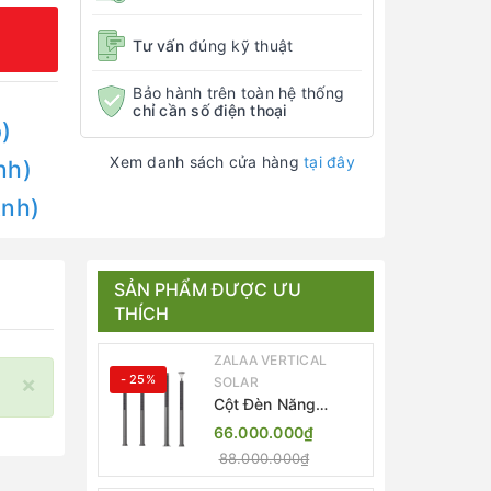
Tư vấn
đúng kỹ thuật
Bảo hành trên toàn hệ thống
chỉ cần số điện thoại
)
Xem danh sách cửa hàng
tại đây
nh)
Anh)
SẢN PHẨM ĐƯỢC ƯU
THÍCH
ZALAA VERTICAL
×
- 25%
SOLAR
Cột Đèn Năng
Lượng Mặt Trời Dọc
66.000.000₫
Thông Minh ZSR-
88.000.000₫
YYDS-360 | ZALAA
Jsc