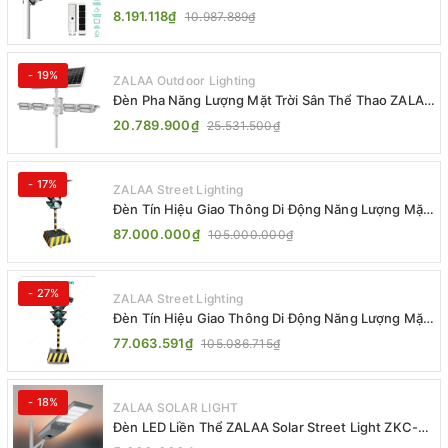
ZALAA ZL-BJ04-CCTV (80W, IP65)
8.191.118₫
10.987.889₫
- 19%
ZALAA Outdoor Lighting
Đèn Pha Năng Lượng Mặt Trời Sân Thể Thao ZALAA
Jsc Chống Nước IP65 Cao Cấp
20.789.900₫
25.531.500₫
- 17%
ZALAA Street Lighting
Đèn Tín Hiệu Giao Thông Di Động Năng Lượng Mặt
Trời ZALAA ZL-300A-D
87.000.000₫
105.000.000₫
- 27%
ZALAA Street Lighting
Đèn Tín Hiệu Giao Thông Di Động Năng Lượng Mặt
Trời ZALAA ZL-409300C
77.063.591₫
105.086.715₫
- 18%
ZALAA SOLAR LIGHT
Đèn LED Liền Thể ZALAA Solar Street Light ZKC-
TG 20W 25W 30W All In One