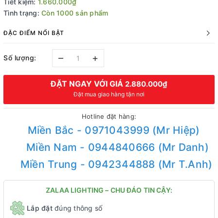
Tiết kiệm:
1.660.000₫
Tình trạng:
Còn 1000 sản phẩm
ĐẶC ĐIỂM NỔI BẬT
–
+
Số lượng:
ĐẶT NGAY VỚI GIÁ
2.880.000₫
Đặt mua giao hàng tận nơi
Hotline đặt hàng:
Miền Bắc - 0971043999 (Mr Hiệp)
Miền Nam - 0944840666 (Mr Danh)
Miền Trung - 0942344888 (Mr T.Anh)
ZALAA LIGHTING – CHU ĐÁO TIN CẬY:
Lắp đặt
đúng thông số