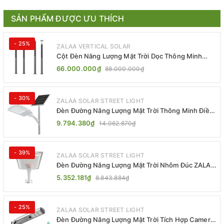
SẢN PHẨM ĐƯỢC ƯU THÍCH
- 25%
ZALAA VERTICAL SOLAR
Cột Đèn Năng Lượng Mặt Trời Dọc Thông Minh
ZSR-YYDS-360 | ZALAA Jsc
66.000.000₫
88.000.000₫
- 30%
ZALAA SOLAR STREET LIGHT
Đèn Đường Năng Lượng Mặt Trời Thông Minh Điều
Khiển MPPT ZL-GMX01 ZALAA
9.794.380₫
14.062.870₫
- 39%
ZALAA SOLAR STREET LIGHT
Đèn Đường Năng Lượng Mặt Trời Nhôm Đúc ZALAA
ZL-BWH Cao Cấp IP65
5.352.181₫
8.843.884₫
- 25%
ZALAA SOLAR STREET LIGHT
Đèn Đường Năng Lượng Mặt Trời Tích Hợp Camera