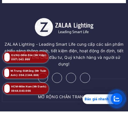
ZALAA Lighting - Leading Smart Life cung cấp các sản phẩm
chiếu sáng thông minh, tiết kiệm điện, hoạt động ổn định, tiết
Hà Nội-Miền Bắc (Mr Hiệp):
kiệm chi phí cho Chủ đầu tư, Quý khách hàng và người sử
0971.043.999
dụng!
M.Trung-ĐàNẵng (Mr Tuấn
Anh): 094.2344.888
HCM-Miền Nam (Mr Danh):
0944.840.666
MỞ RỘNG CHÂN TRANG
Báo giá nhanh
MUA NGAY
© Bản quyền thuộc về
ZALAA JSC
Giao hàng tận nơi
Cung cấp bởi
ZALAA