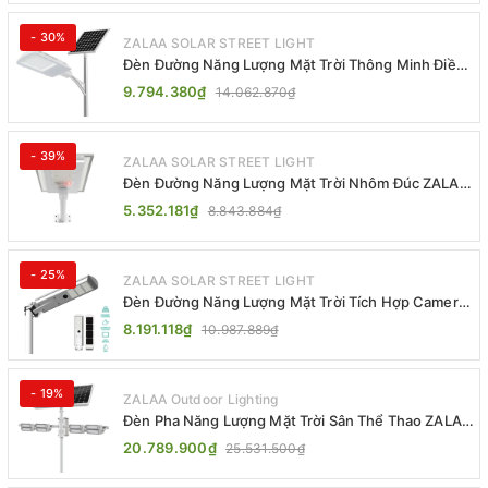
- 30%
ZALAA SOLAR STREET LIGHT
Đèn Đường Năng Lượng Mặt Trời Thông Minh Điều
Khiển MPPT ZL-GMX01 ZALAA
9.794.380₫
14.062.870₫
- 39%
ZALAA SOLAR STREET LIGHT
Đèn Đường Năng Lượng Mặt Trời Nhôm Đúc ZALAA
ZL-BWH Cao Cấp IP65
5.352.181₫
8.843.884₫
- 25%
ZALAA SOLAR STREET LIGHT
Đèn Đường Năng Lượng Mặt Trời Tích Hợp Camera
ZALAA ZL-BJ04-CCTV (80W, IP65)
8.191.118₫
10.987.889₫
- 19%
ZALAA Outdoor Lighting
Đèn Pha Năng Lượng Mặt Trời Sân Thể Thao ZALAA
Jsc Chống Nước IP65 Cao Cấp
20.789.900₫
25.531.500₫