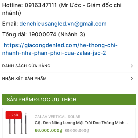
Hotline: 0916347111 (Mr Ước - Giám đốc chi
nhánh)
Email:
denchieusangled.vn@gmail.com
Tổng đài: 19000074 (Nhánh 3)
https://giacongdenled.com/he-thong-chi-
nhanh-nha-phan-phoi-cua-zalaa-jsc-2
DANH SÁCH CỬA HÀNG
NHẬN XÉT SẢN PHẨM
SẢN PHẨM ĐƯỢC ƯU THÍCH
- 25%
ZALAA VERTICAL SOLAR
Cột Đèn Năng Lượng Mặt Trời Dọc Thông Minh
ZSR-YYDS-360 | ZALAA Jsc
66.000.000₫
88.000.000₫