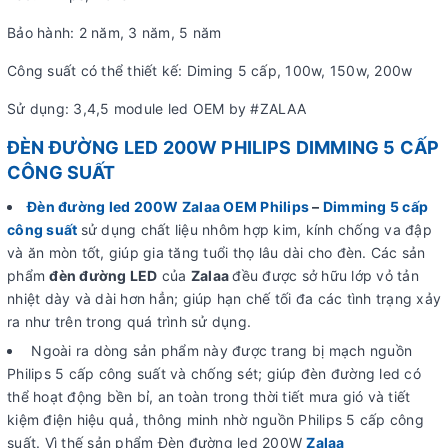
Bảo hành: 2 năm, 3 năm, 5 năm
Công suất có thể thiết kế: Diming 5 cấp, 100w, 150w, 200w
Sử dụng: 3,4,5 module led OEM by #ZALAA
ĐÈN ĐƯỜNG LED 200W PHILIPS DIMMING 5 CẤP
CÔNG SUẤT
Đèn đường led 200W Zalaa OEM Philips
–
Dimming 5 cấp
công suất
sử dụng chất liệu nhôm hợp kim, kính chống va đập
và ăn mòn tốt, giúp gia tăng tuổi thọ lâu dài cho đèn. Các sản
phẩm
đèn đường LED
của
Zalaa
đều được sở hữu lớp vỏ tản
nhiệt dày và dài hơn hẳn; giúp hạn chế tối đa các tình trạng xảy
ra như trên trong quá trình sử dụng.
Ngoài ra dòng sản phẩm này được trang bị mạch nguồn
Philips 5 cấp công suất và chống sét; giúp đèn đường led có
thể hoạt động bền bỉ, an toàn trong thời tiết mưa gió và tiết
kiệm điện hiệu quả, thông minh nhờ nguồn Philips 5 cấp công
suất. Vì thế sản phẩm Đèn đường led 200W
Zalaa