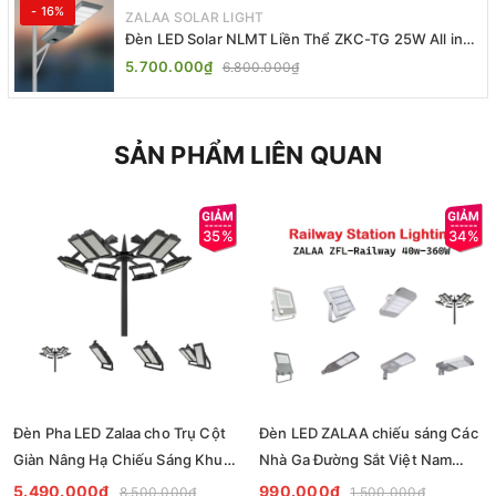
- 16%
ZALAA SOLAR LIGHT
Đèn LED Solar NLMT Liền Thể ZKC-TG 25W All in
One | ZALAA Street Light
5.700.000₫
6.800.000₫
SẢN PHẨM LIÊN QUAN
35%
34%
Đèn Pha LED Zalaa cho Trụ Cột
Đèn LED ZALAA chiếu sáng Các
Giàn Nâng Hạ Chiếu Sáng Khu
Nhà Ga Đường Sắt Việt Nam
Trung Tâm Bến bãi Ga Tàu
ZFL-Railway 40w-360W Railway
5.490.000₫
990.000₫
8.500.000₫
1.500.000₫