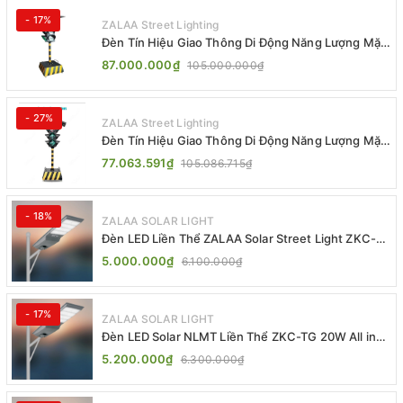
- 17%
ZALAA Street Lighting
Đèn Tín Hiệu Giao Thông Di Động Năng Lượng Mặt
Trời ZALAA ZL-300A-D
87.000.000₫
105.000.000₫
- 27%
ZALAA Street Lighting
Đèn Tín Hiệu Giao Thông Di Động Năng Lượng Mặt
Trời ZALAA ZL-409300C
77.063.591₫
105.086.715₫
- 18%
ZALAA SOLAR LIGHT
Đèn LED Liền Thể ZALAA Solar Street Light ZKC-
TG 20W 25W 30W All In One
5.000.000₫
6.100.000₫
- 17%
ZALAA SOLAR LIGHT
Đèn LED Solar NLMT Liền Thể ZKC-TG 20W All in
One | ZALAA Street Light
5.200.000₫
6.300.000₫