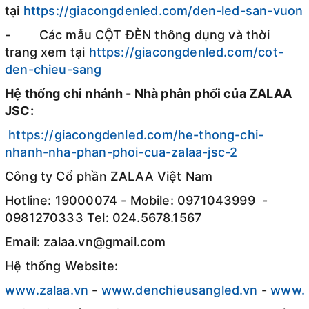
tại
https://giacongdenled.com/den-led-san-vuon
- Các mẫu CỘT ĐÈN thông dụng và thời
trang xem tại
https://giacongdenled.com/cot-
den-chieu-sang
Hệ thống chi nhánh - Nhà phân phối của ZALAA
JSC:
https://giacongdenled.com/he-thong-chi-
nhanh-nha-phan-phoi-cua-zalaa-jsc-2
Công ty Cổ phần ZALAA Việt Nam
Hotline: 19000074 - Mobile: 0971043999 -
0981270333 Tel: 024.5678.1567
Email: zalaa.vn@gmail.com
Hệ thống Website:
www.zalaa.vn
-
www.denchieusangled.vn
-
www.g