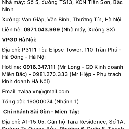
Nhà máy: Số 5, đường TS13, KCN Tiên Sơn, Bắc
Ninh
Xưởng: Văn Giáp, Văn Bình, Thường Tín, Hà Nội
Liên hệ:
0971.043.999
(Nhà máy, Xưởng SX)
VPGD Hà Nội:
Địa chỉ: P3111 Tòa Elipse Tower, 110 Trần Phú -
Hà Đông - Hà Nội
Hotline:
0916.347.111
(Mr Long - GĐ Kinh doanh
Miền Bắc) - 0981.270.333 (Mr Hiệp - Phụ trách
kinh doanh Hà Nội)
Email: zalaa.vn@gmail.com
Tổng đài: 19000074 (Nhánh 1)
Chi nhánh Sài Gòn - Miền Tây:
Địa chỉ: A1-15.05, Căn hộ Tara Residence, Số 1A,
Đường Tạ Quang Bửu, Phường 6, Quận 8, Thành