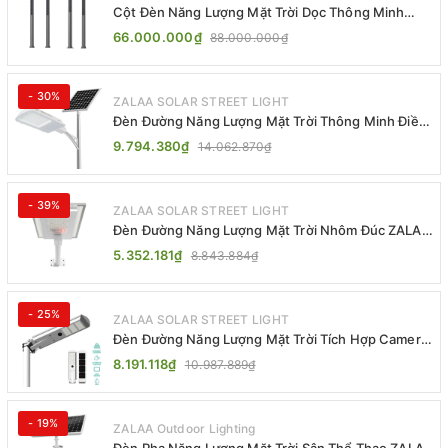
Cột Đèn Năng Lượng Mặt Trời Dọc Thông Minh
ZSR-YYDS-360 | ZALAA Jsc
66.000.000₫
88.000.000₫
- 30%
ZALAA SOLAR STREET LIGHT
Đèn Đường Năng Lượng Mặt Trời Thông Minh Điều
Khiển MPPT ZL-GMX01 ZALAA
9.794.380₫
14.062.870₫
- 39%
ZALAA SOLAR STREET LIGHT
Đèn Đường Năng Lượng Mặt Trời Nhôm Đúc ZALAA
ZL-BWH Cao Cấp IP65
5.352.181₫
8.843.884₫
- 25%
ZALAA SOLAR STREET LIGHT
Đèn Đường Năng Lượng Mặt Trời Tích Hợp Camera
ZALAA ZL-BJ04-CCTV (80W, IP65)
8.191.118₫
10.987.889₫
- 19%
ZALAA Outdoor Lighting
Đèn Pha Năng Lượng Mặt Trời Sân Thể Thao ZALAA