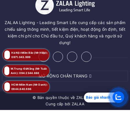
ZALAA Lighting - Leading Smart Life cung cấp các sản phẩm
chiếu sáng thông minh, tiết kiệm điện, hoạt động ổn định, tiết
kiệm chi phí cho Chủ đầu tư, Quý khách hàng và người sử
dụng!
Hà Nội-Miền Bắc (Mr Hiệp):
0971.043.999
M.Trung-ĐàNẵng (Mr Tuấn
Anh): 094.2344.888
MỞ RỘNG CHÂN TRANG
HCM-Miền Nam (Mr Danh):
0944.840.666
© Bản quyền thuộc về
ZALAA JSC
Báo giá nhanh
Cung cấp bởi
ZALAA
MUA NGAY
Giao hàng tận nơi