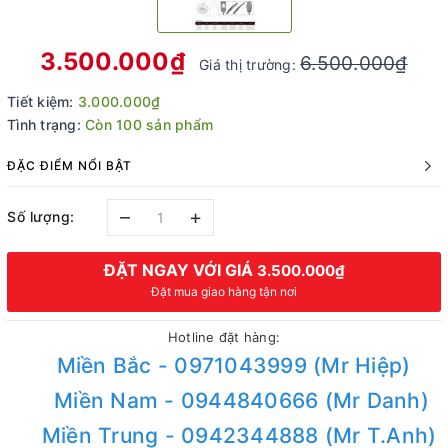
3.500.000₫
6.500.000₫
Giá thị trường:
Tiết kiệm:
3.000.000₫
Tình trạng:
Còn 100 sản phẩm
ĐẶC ĐIỂM NỔI BẬT
–
+
Số lượng:
ĐẶT NGAY VỚI GIÁ
3.500.000₫
Đặt mua giao hàng tận nơi
Hotline đặt hàng:
Miền Bắc - 0971043999 (Mr Hiệp)
Miền Nam - 0944840666 (Mr Danh)
Miền Trung - 0942344888 (Mr T.Anh)