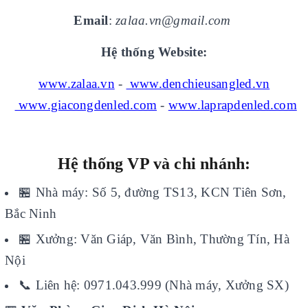
Email
:
zalaa.vn@gmail.com
Hệ thống Website:
www.zalaa.vn
-
www.denchieusangled.vn
www.giacongdenled.com
-
www.laprapdenled.com
Hệ thống VP và chi nhánh:
🏪
Nhà máy: Số 5, đường TS13, KCN Tiên Sơn,
Bắc Ninh
🏪
Xưởng: Văn Giáp, Văn Bình, Thường Tín, Hà
Nội
📞
Liên hệ: 0971.043.999 (Nhà máy, Xưởng SX)