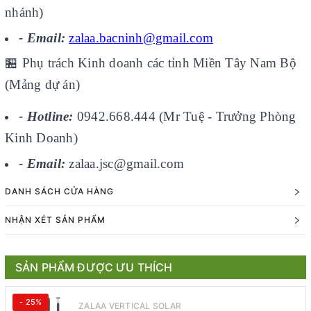
nhánh)
- Email:
zalaa.bacninh@gmail.com
🏪
Phụ trách Kinh doanh các tỉnh Miền Tây Nam Bộ
(Mảng dự án)
- Hotline:
0942.668.444 (Mr Tuệ - Trưởng Phòng
Kinh Doanh)
- Email:
zalaa.jsc@gmail.com
DANH SÁCH CỬA HÀNG
NHẬN XÉT SẢN PHẨM
SẢN PHẨM ĐƯỢC ƯU THÍCH
- 25%
ZALAA VERTICAL SOLAR