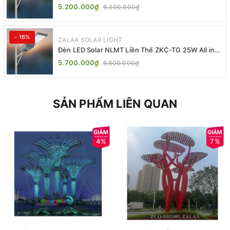
One | ZALAA Street Light
5.200.000₫
6.300.000₫
- 16%
ZALAA SOLAR LIGHT
Đèn LED Solar NLMT Liền Thể ZKC-TG 25W All in
One | ZALAA Street Light
5.700.000₫
6.800.000₫
SẢN PHẨM LIÊN QUAN
4%
7%