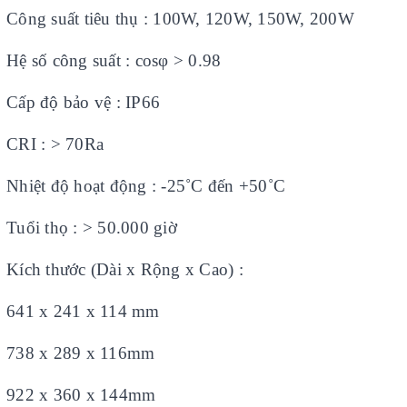
Công suất tiêu thụ : 100W,
120W, 150W, 200W
Hệ số công suất : cosφ > 0.98
Cấp độ bảo vệ : IP66
CRI : > 70Ra
Nhiệt độ hoạt động : -25
˚
C đến +50
˚
C
Tuổi thọ : > 50.000 giờ
Kích thước (Dài x Rộng x Cao) :
641 x 241 x 114 mm
738 x 289 x 116mm
922 x 360 x 144mm