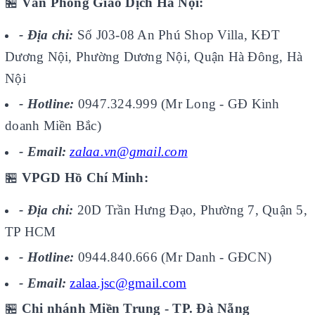
🏪
Văn Phòng Giao Dịch Hà Nội:
- Địa chỉ:
Số J03-08 An Phú Shop Villa, KĐT
Dương Nội, Phường Dương Nội, Quận Hà Đông, Hà
Nội
- Hotline:
0947.324.999 (Mr Long - GĐ Kinh
doanh Miền Bắc)
- Email:
zalaa.vn@gmail.com
🏪
VPGD Hồ Chí Minh:
- Địa chỉ:
20D Trần Hưng Đạo, Phường 7, Quận 5,
TP HCM
- Hotline:
0944.840.666 (Mr Danh - GĐCN)
- Email:
zalaa.jsc@gmail.com
🏪
Chi nhánh Miền Trung - TP. Đà Nẵng