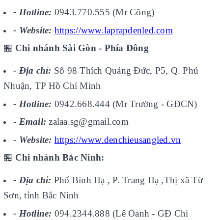
- Hotline:
0943.770.555 (Mr Công)
- Website:
https://www.laprapdenled.com
🏪
Chi nhánh Sài Gòn - Phía Đông
- Địa chỉ:
Số 98 Thích Quảng Đức, P5, Q. Phú
Nhuận, TP Hồ Chí Minh
- Hotline:
0942.668.444 (Mr Trường - GĐCN)
-
Email:
zalaa.sg@gmail.com
- Website:
https://www.denchieusangled.vn
🏪
Chi nhánh Bắc Ninh:
- Địa chỉ:
Phố Bính Hạ , P. Trang Hạ ,Thị xã Từ
Sơn, tỉnh Bắc Ninh
- Hotline:
094.2344.888 (Lê Oanh - GĐ Chi