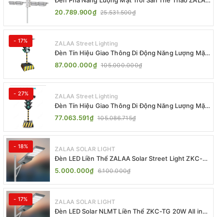
Jsc Chống Nước IP65 Cao Cấp
20.789.900₫
25.531.500₫
- 17%
ZALAA Street Lighting
Đèn Tín Hiệu Giao Thông Di Động Năng Lượng Mặt
Trời ZALAA ZL-300A-D
87.000.000₫
105.000.000₫
- 27%
ZALAA Street Lighting
Đèn Tín Hiệu Giao Thông Di Động Năng Lượng Mặt
Trời ZALAA ZL-409300C
77.063.591₫
105.086.715₫
- 18%
ZALAA SOLAR LIGHT
Đèn LED Liền Thể ZALAA Solar Street Light ZKC-
TG 20W 25W 30W All In One
5.000.000₫
6.100.000₫
- 17%
ZALAA SOLAR LIGHT
Đèn LED Solar NLMT Liền Thể ZKC-TG 20W All in