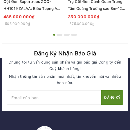
Cột Đèn Supertrees ZCQ-
Trụ Cột Đèn Cảnh Quan Trung
HH1019 ZALAA: Biểu Tượng Ánh
Tâm Quảng Trường cao 8m-12m
Sáng Cho Đại Đô Thị
ZCQ-HH1001 ZALAA Fortune
485.000.000₫
350.000.000₫
Tree Series
505.000.000₫
375.000.000₫
Đăng Ký Nhận Báo Giá
Chúng tôi tư vấn đúng sản phẩm và gửi báo giá Công ty đến
Quý khách hàng!
Nhận
thông tin
sản phẩm mới nhất, tin khuyến mãi và nhiều
hơn nữa.
ĐĂNG KÝ